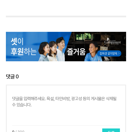
댓글
0
0
/ 300