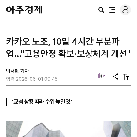
로
아
그
검
전
주
인
색
체
경
메
제
뉴
카카오 노조, 10일 4시간 부분파
업…"고용안정 확보·보상체계 개선"
백서현 기자
공
텍
입력 2026-06-01 09:45
유
스
트
크
기
"교섭 상황 따라 수위 높일 것"