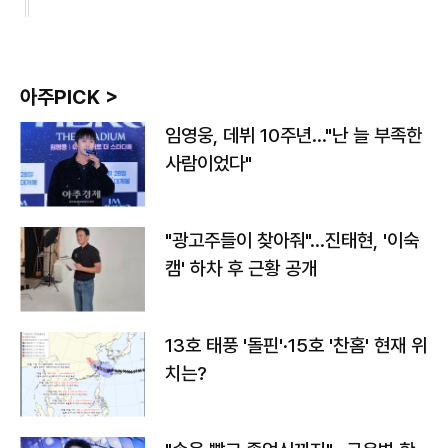
아주PICK >
임영웅, 데뷔 10주년…"난 늘 부족한
사람이었다"
"광고주들이 찾아줘"…진태현, '이숙
캠' 하차 후 근황 공개
13호 태풍 '돌핀'·15호 '찬홈' 현재 위
치는?