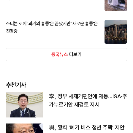
스티븐 로치 '과거의 홍콩'은 끝났지만 '새로운 홍콩'은
진행중
중국뉴스
더보기
추천기사
李, 정부 세제개편안에 제동…ISA·주
가누르기안 재검토 지시
與, 황희 '폐기 버스 청년 주택' 제안