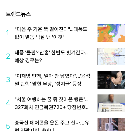
트렌드뉴스
"다음 주 기온 뚝 떨어진다"…태풍도
1
없이 열돔 박살 낸 '이것'
태풍 '돌핀'·'찬홈' 한반도 빗겨간다…
2
예상 경로는?
"이재명 탄핵, 얼마 안 남았다"...'윤석
3
열 탄핵' 맞힌 무당, '성지글' 등장
"서울 여행하는 꿈 뒤 찾아온 행운"…
4
327회차 연금복권720+ 당첨번호조
회 주목
중국산 에어콘을 웃돈 주고 산다...유
5
럽 열광시킨 메이디