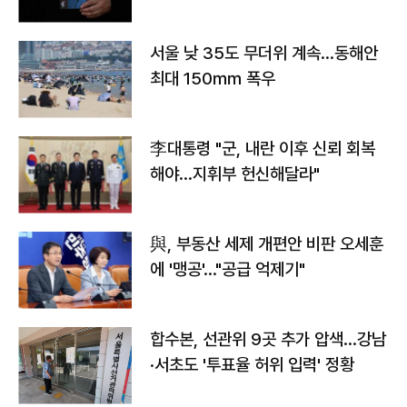
서울 낮 35도 무더위 계속…동해안
최대 150㎜ 폭우
李대통령 "군, 내란 이후 신뢰 회복
해야…지휘부 헌신해달라"
與, 부동산 세제 개편안 비판 오세훈
에 '맹공'…"공급 억제기"
합수본, 선관위 9곳 추가 압색…강남
·서초도 '투표율 허위 입력' 정황