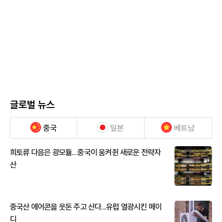
글로벌 뉴스
중국
일본
베트남
희토류 다음은 광모듈…중국이 움켜쥔 새로운 전략자
산
중국산 에어콘을 웃돈 주고 산다...유럽 열광시킨 메이
디