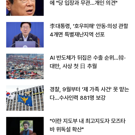
에 "당 입장과 무관…개인 의견"
李대통령, '호우피해' 안동·의성 관할
4개면 특별재난지역 선포
AI 반도체가 뒤집은 수출 순위…韓·
대만, 사상 첫 日 추월
경찰, 9월부터 '제 가족 사건' 못 맡는
다…수사인력 881명 보강
"이란 지도부 내 최고지도자 모즈타
바 위독설 확산"