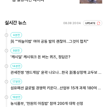
실시간 뉴스
08.08 20:04
UPDATE
4분전
與 "'하늘이법' 여야 공동 발의 괜찮아…그것이 협치"
9분전
'캐시딜' 캐시워크 돈 버는 퀴즈, 정답은?
14분전
관세전쟁 '엔드게임' 윤곽 나오나…한국 新통상정책 교두보 활
용해야
17분전
섬유패션 글로벌 경쟁력 키운다…산업부 15개 과제 180억 지
원
18분전
농식품부, '천원의 아침밥' 참여 200개 대학 선정