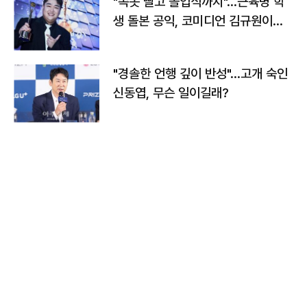
"속옷 빨고 졸업식까지"…근육병 학
생 돌본 공익, 코미디언 김규원이었
다
"경솔한 언행 깊이 반성"…고개 숙인
신동엽, 무슨 일이길래?