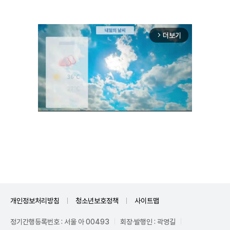
더보기
arrow_forward_ios
Unmute
개인정보처리방침
청소년보호정책
사이트맵
정기간행등록번호 : 서울 아 00493
회장·발행인 : 곽영길