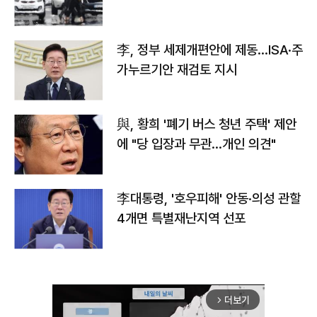
李, 정부 세제개편안에 제동…ISA·주
가누르기안 재검토 지시
與, 황희 '폐기 버스 청년 주택' 제안
에 "당 입장과 무관…개인 의견"
李대통령, '호우피해' 안동·의성 관할
4개면 특별재난지역 선포
더보기
arrow_forward_ios