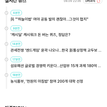
실시간 뉴스
08.09 22:36
UPDATE
4분전
與 "'하늘이법' 여야 공동 발의 괜찮아…그것이 협치"
9분전
'캐시딜' 캐시워크 돈 버는 퀴즈, 정답은?
14분전
관세전쟁 '엔드게임' 윤곽 나오나…한국 新통상정책 교두보 활
용해야
17분전
섬유패션 글로벌 경쟁력 키운다…산업부 15개 과제 180억 지
원
18분전
농식품부, '천원의 아침밥' 참여 200개 대학 선정