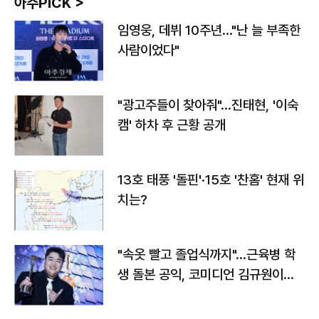
아주PICK >
임영웅, 데뷔 10주년…"난 늘 부족한
사람이었다"
"광고주들이 찾아줘"…진태현, '이숙
캠' 하차 후 근황 공개
13호 태풍 '돌핀'·15호 '찬홈' 현재 위
치는?
"속옷 빨고 졸업식까지"…근육병 학
생 돌본 공익, 코미디언 김규원이었
다