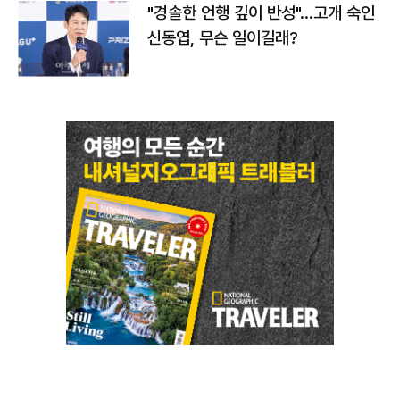
"경솔한 언행 깊이 반성"…고개 숙인
신동엽, 무슨 일이길래?