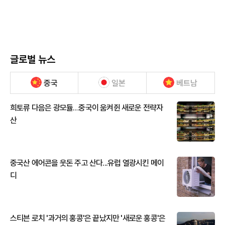
글로벌 뉴스
중국
일본
베트남
희토류 다음은 광모듈…중국이 움켜쥔 새로운 전략자
산
중국산 에어콘을 웃돈 주고 산다...유럽 열광시킨 메이
디
스티븐 로치 '과거의 홍콩'은 끝났지만 '새로운 홍콩'은