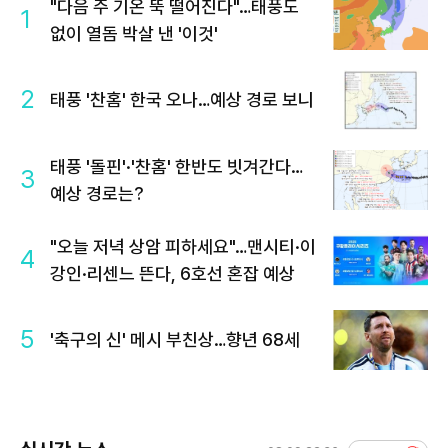
"다음 주 기온 뚝 떨어진다"…태풍도
1
없이 열돔 박살 낸 '이것'
2
태풍 '찬홈' 한국 오나…예상 경로 보니
태풍 '돌핀'·'찬홈' 한반도 빗겨간다…
3
예상 경로는?
"오늘 저녁 상암 피하세요"…맨시티·이
4
강인·리센느 뜬다, 6호선 혼잡 예상
5
'축구의 신' 메시 부친상…향년 68세