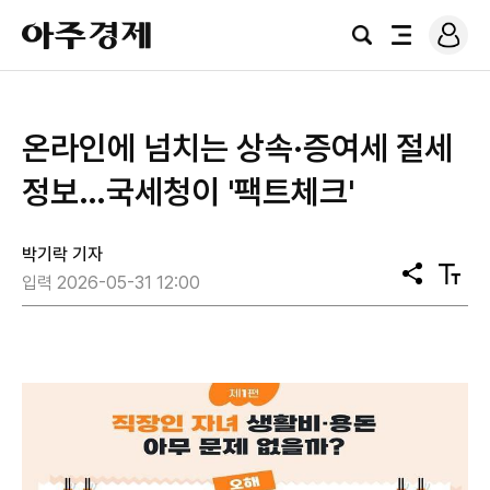
로
아
그
검
전
주
인
색
체
경
메
제
뉴
온라인에 넘치는 상속·증여세 절세
정보…국세청이 '팩트체크'
박기락 기자
공
텍
입력 2026-05-31 12:00
유
스
트
크
기