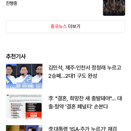
진행중
중국뉴스
더보기
추천기사
김민석, 제주·인천서 정청래 누르고
2승째…2대1 구도 완성
李 "결혼, 희망찬 새 출발돼야"… 대
출·청약 '결혼 페널티' 손본다
李대통령 'ISA·주가 누르기' 재검