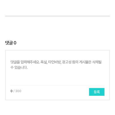
댓글
0
0
/ 300
등록