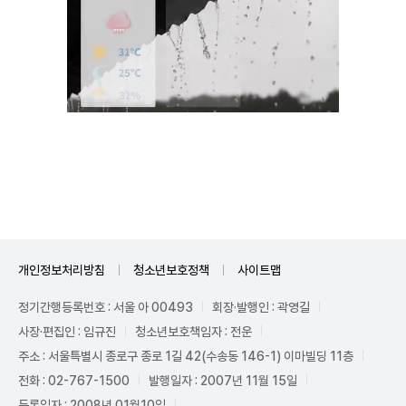
Unmute
개인정보처리방침
청소년보호정책
사이트맵
정기간행등록번호 : 서울 아 00493
회장·발행인 : 곽영길
사장·편집인 : 임규진
청소년보호책임자 : 전운
주소 : 서울특별시 종로구 종로 1길 42(수송동 146-1) 이마빌딩 11층
전화 : 02-767-1500
발행일자 : 2007년 11월 15일
등록일자 : 2008년 01월10일