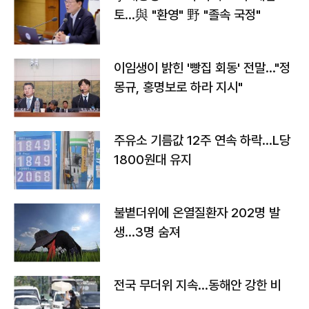
토…與 "환영" 野 "졸속 국정"
이임생이 밝힌 '빵집 회동' 전말…"정
몽규, 홍명보로 하라 지시"
주유소 기름값 12주 연속 하락…L당
1800원대 유지
불볕더위에 온열질환자 202명 발
생…3명 숨져
전국 무더위 지속…동해안 강한 비