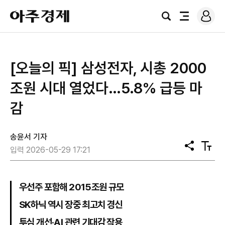
로
아
그
검
전
주
인
색
체
경
메
제
뉴
[오늘의 픽] 삼성전자, 시총 2000
조원 시대 열었다…5.8% 급등 마
감
송윤서 기자
공
텍
입력 2026-05-29 17:21
유
스
트
크
기
우선주 포함해 2015조원 규모
SK하닉 역시 장중 최고치 경신
투심 개선·AI 관련 기대감 작용