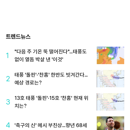
트렌드뉴스
"다음 주 기온 뚝 떨어진다"…태풍도
1
없이 열돔 박살 낸 '이것'
태풍 '돌핀'·'찬홈' 한반도 빗겨간다…
2
예상 경로는?
13호 태풍 '돌핀'·15호 '찬홈' 현재 위
3
치는?
4
'축구의 신' 메시 부친상…향년 68세