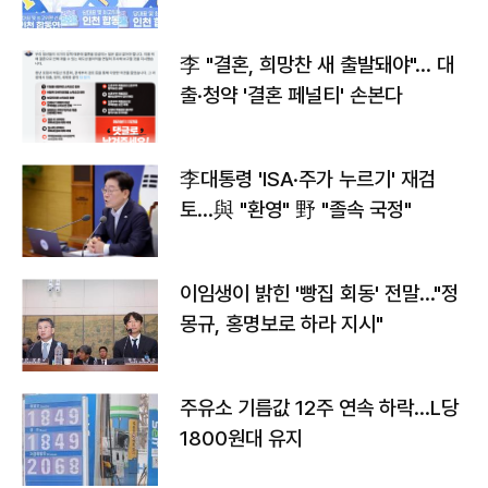
李 "결혼, 희망찬 새 출발돼야"… 대
출·청약 '결혼 페널티' 손본다
李대통령 'ISA·주가 누르기' 재검
토…與 "환영" 野 "졸속 국정"
이임생이 밝힌 '빵집 회동' 전말…"정
몽규, 홍명보로 하라 지시"
주유소 기름값 12주 연속 하락…L당
1800원대 유지