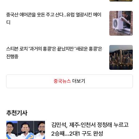
중국산 에어콘을 웃돈 주고 산다...유럽 열광시킨 메이
디
스티븐 로치 '과거의 홍콩'은 끝났지만 '새로운 홍콩'은
진행중
중국뉴스
더보기
추천기사
김민석, 제주·인천서 정청래 누르고
2승째…2대1 구도 완성