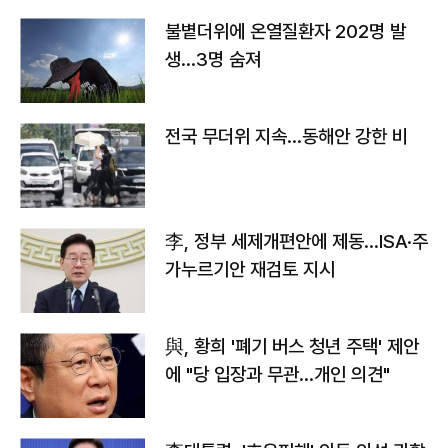
불볕더위에 온열질환자 202명 발
생…3명 숨져
전국 무더위 지속…동해안 강한 비
李, 정부 세제개편안에 제동…ISA·주
가누르기안 재검토 지시
與, 황희 '폐기 버스 청년 주택' 제안
에 "당 입장과 무관…개인 의견"