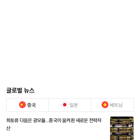
글로벌 뉴스
중국
일본
베트남
희토류 다음은 광모듈…중국이 움켜쥔 새로운 전략자
산