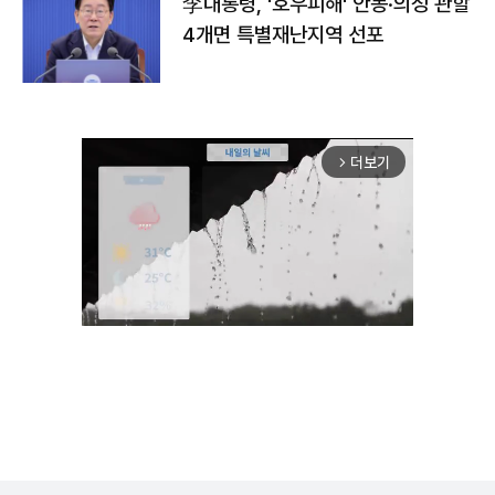
李대통령, '호우피해' 안동·의성 관할
4개면 특별재난지역 선포
더보기
arrow_forward_ios
Unmute