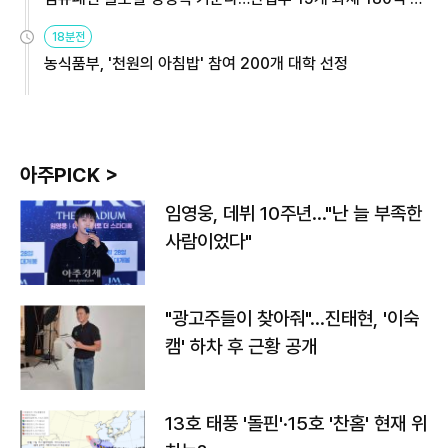
원
18분전
농식품부, '천원의 아침밥' 참여 200개 대학 선정
아주PICK >
임영웅, 데뷔 10주년…"난 늘 부족한
사람이었다"
"광고주들이 찾아줘"…진태현, '이숙
캠' 하차 후 근황 공개
13호 태풍 '돌핀'·15호 '찬홈' 현재 위