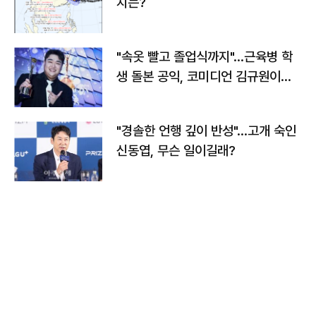
치는?
"속옷 빨고 졸업식까지"…근육병 학
생 돌본 공익, 코미디언 김규원이었
다
"경솔한 언행 깊이 반성"…고개 숙인
신동엽, 무슨 일이길래?