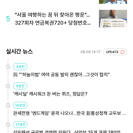
"서울 여행하는 꿈 뒤 찾아온 행운"…
5
327회차 연금복권720+ 당첨번호조
회 주목
실시간 뉴스
08.09 14:17
UPDATE
4분전
與 "'하늘이법' 여야 공동 발의 괜찮아…그것이 협치"
9분전
'캐시딜' 캐시워크 돈 버는 퀴즈, 정답은?
14분전
관세전쟁 '엔드게임' 윤곽 나오나…한국 新통상정책 교두보 활
용해야
17분전
섬유패션 글로벌 경쟁력 키운다…산업부 15개 과제 180억 지