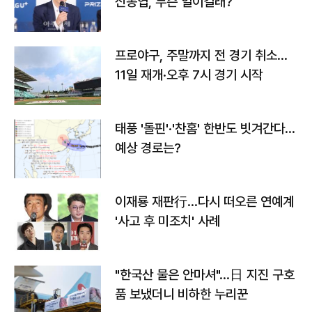
신동엽, 무슨 일이길래?
프로야구, 주말까지 전 경기 취소…
11일 재개·오후 7시 경기 시작
태풍 '돌핀'·'찬홈' 한반도 빗겨간다…
예상 경로는?
이재룡 재판行…다시 떠오른 연예계
'사고 후 미조치' 사례
"한국산 물은 안마셔"…日 지진 구호
품 보냈더니 비하한 누리꾼