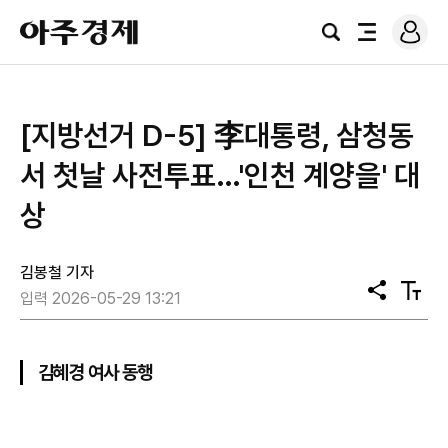
로
아
그
검
전
주
인
색
체
경
메
제
뉴
[지방선거 D-5] 李대통령, 삼청동
서 첫날 사전투표…'인천 계양을' 대
상
김봉철 기자
공
텍
입력 2026-05-29 13:21
유
스
트
크
기
김혜경 여사 동행