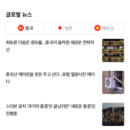
글로벌 뉴스
중국
일본
베트남
희토류 다음은 광모듈…중국이 움켜쥔 새로운 전략자
산
중국산 에어콘을 웃돈 주고 산다...유럽 열광시킨 메이
디
스티븐 로치 '과거의 홍콩'은 끝났지만 '새로운 홍콩'은
진행중