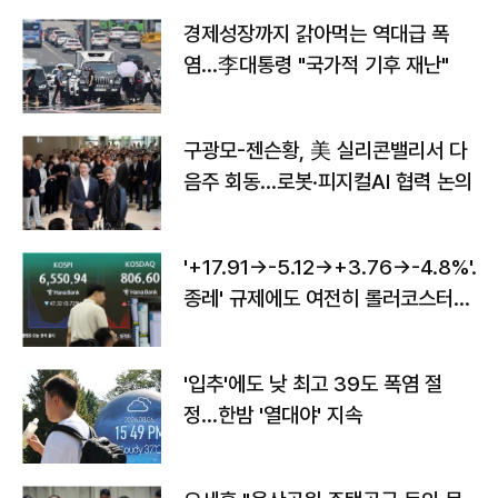
경제성장까지 갉아먹는 역대급 폭
염…李대통령 "국가적 기후 재난"
구광모-젠슨황, 美 실리콘밸리서 다
음주 회동…로봇·피지컬AI 협력 논의
'+17.91→-5.12→+3.76→-4.8%'…'
종레' 규제에도 여전히 롤러코스터
타는 코스피
'입추'에도 낮 최고 39도 폭염 절
정…한밤 '열대야' 지속