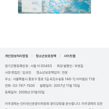
Unmute
개인정보처리방침
청소년보호정책
사이트맵
정기간행등록번호 : 서울 아 00493
회장·발행인 : 곽영길
사장·편집인 : 임규진
청소년보호책임자 : 전운
주소 : 서울특별시 종로구 종로 1길 42(수송동 146-1) 이마빌딩 11층
전화 : 02-767-1500
발행일자 : 2007년 11월 15일
등록일자 : 2008년 01월10일
아주경제는 인터넷신문윤리위원회 윤리강령을 준수합니다. 아주경제의 모든