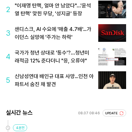
"이재명 탄핵, 얼마 안 남았다"...'윤석
2
열 탄핵' 맞힌 무당, '성지글' 등장
샌디스크, AI 수요에 '매출 4.7배'…가
3
이던스 실망에 '주가는 하락'
국가가 청년 상대로 '통수'?...청년미
4
래적금 12% 준다더니 "응, 오류야"
신남성연대 배인규 대표 사망…인천 아
5
파트서 숨진 채 발견
실시간 뉴스
08.07 08:46
UPDATE
4분전