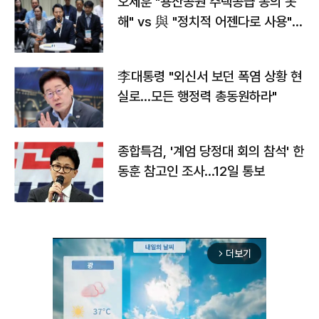
오세훈 "용산공원 주택공급 동의 못
해" vs 與 "정치적 어젠다로 사용"
맞불
李대통령 "외신서 보던 폭염 상황 현
실로…모든 행정력 총동원하라"
종합특검, '계엄 당정대 회의 참석' 한
동훈 참고인 조사...12일 통보
더보기
arrow_forward_ios