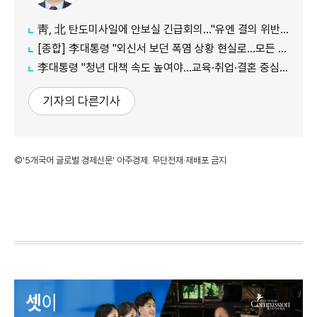
靑, 北 탄도미사일에 안보실 긴급회의…"유엔 결의 위반, 즉각 중단 촉구"
[종합] 李대통령 "외신서 보던 폭염 상황 현실로…모든 행정력 총동원하라"
李대통령 "청년 대책 속도 높여야…교육·취업·결혼 중심 정책 재편"
기자의 다른기사
©'5개국어 글로벌 경제신문' 아주경제. 무단전재·재배포 금지