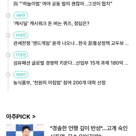
與 "'하늘이법' 여야 공동 발의 괜찮아…그것이 협치"
9분전
'캐시딜' 캐시워크 돈 버는 퀴즈, 정답은?
14분전
관세전쟁 '엔드게임' 윤곽 나오나…한국 新통상정책 교두보 활
용해야
17분전
섬유패션 글로벌 경쟁력 키운다…산업부 15개 과제 180억 지
원
18분전
농식품부, '천원의 아침밥' 참여 200개 대학 선정
아주PICK >
"경솔한 언행 깊이 반성"…고개 숙인