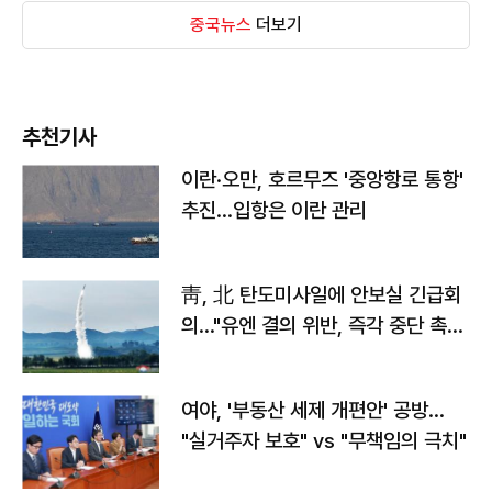
중국뉴스
더보기
추천기사
이란·오만, 호르무즈 '중앙항로 통항'
추진…입항은 이란 관리
靑, 北 탄도미사일에 안보실 긴급회
의…"유엔 결의 위반, 즉각 중단 촉
구"
여야, '부동산 세제 개편안' 공방…
"실거주자 보호" vs "무책임의 극치"