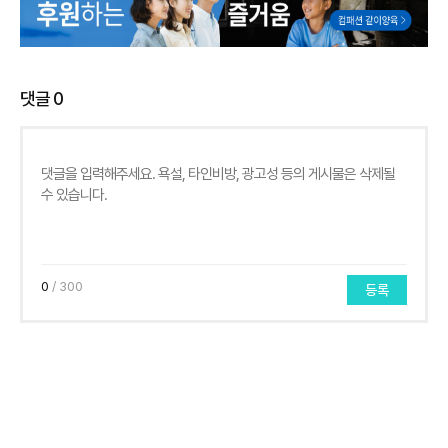
댓글
0
0
/ 300
등록