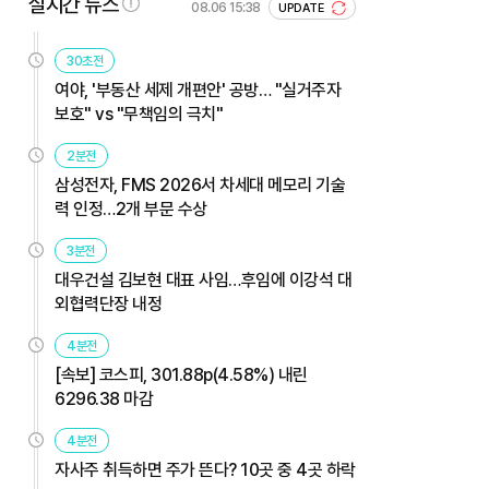
실시간 뉴스
08.06 15:38
UPDATE
30초전
여야, '부동산 세제 개편안' 공방… "실거주자
보호" vs "무책임의 극치"
2분전
삼성전자, FMS 2026서 차세대 메모리 기술
력 인정…2개 부문 수상
3분전
대우건설 김보현 대표 사임…후임에 이강석 대
외협력단장 내정
4분전
[속보] 코스피, 301.88p(4.58%) 내린
6296.38 마감
4분전
자사주 취득하면 주가 뜬다? 10곳 중 4곳 하락