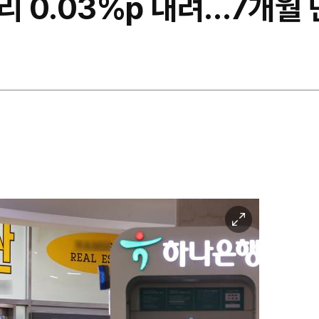
리 0.03%p 내려…7개월
이
미
지
확
대