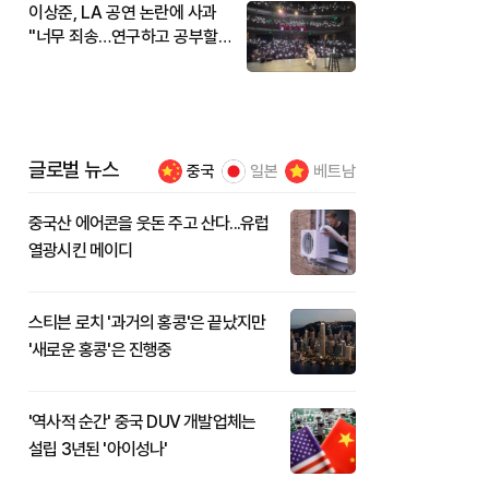
이상준, LA 공연 논란에 사과
"너무 죄송…연구하고 공부할
것"
글로벌 뉴스
중국
일본
베트남
중국산 에어콘을 웃돈 주고 산다...유럽
열광시킨 메이디
스티븐 로치 '과거의 홍콩'은 끝났지만
'새로운 홍콩'은 진행중
'역사적 순간' 중국 DUV 개발업체는
설립 3년된 '아이성나'