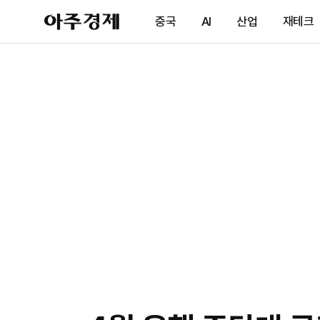
아
중국
AI
산업
재테크
주
경
제