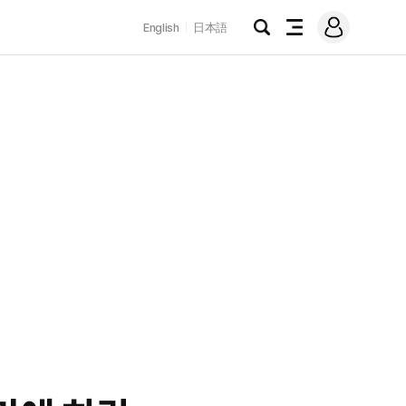
로
English
日本語
그
검
전
인
색
체
메
뉴