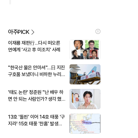
아주PICK
이재룡 재판行…다시 떠오른
연예계 '사고 후 미조치' 사례
"한국산 물은 안마셔"…日 지진
구호품 보냈더니 비하한 누리
꾼
'태도 논란' 정준원 "난 배우 하
면 안 되는 사람인가? 생각 했
다"
13호 '돌핀' 이어 14호 태풍 '구
지라'·15호 태풍 '찬홈' 발생…
현재 위치와 이동경로는?