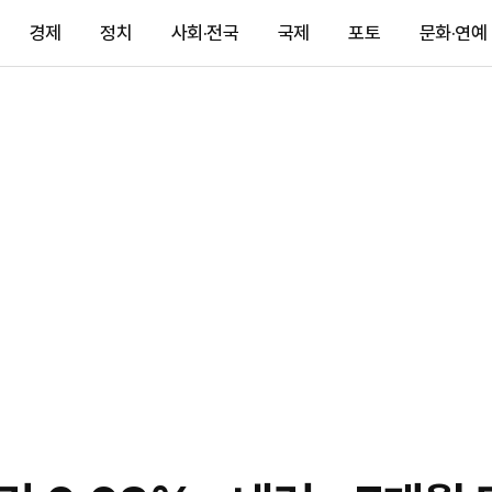
경제
정치
사회·전국
국제
포토
문화·연예