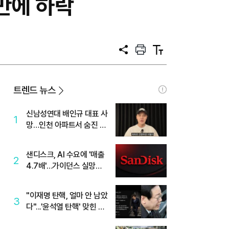
 만에 하락
공
프
텍
유
린
스
트
트
크
기
트렌드 뉴스
신남성연대 배인규 대표 사
1
망…인천 아파트서 숨진 채
발견
샌디스크, AI 수요에 '매출
2
4.7배'…가이던스 실망에
'주가는 하락'
"이재명 탄핵, 얼마 안 남았
3
다"...'윤석열 탄핵' 맞힌 무
당, '성지글' 등장