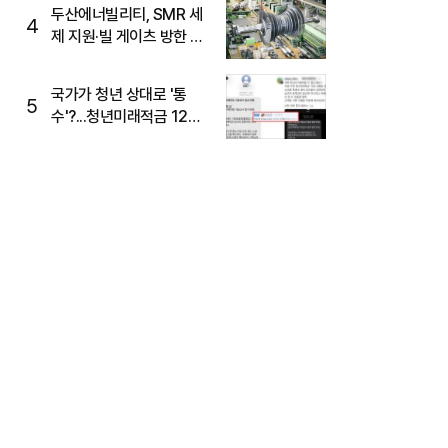
두산에너빌리티, SMR 세
4
제 지원·빌 게이츠 방한 기
대에 5%대 강세
국가가 청년 상대로 '통
5
수'?...청년미래적금 12%
준다더니 "응, 오류야"