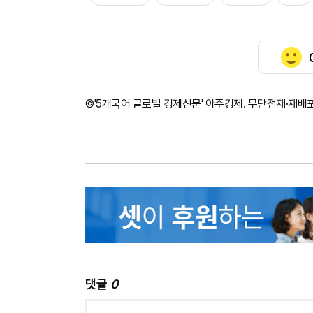
©'5개국어 글로벌 경제신문' 아주경제. 무단전재·재배
댓글
0