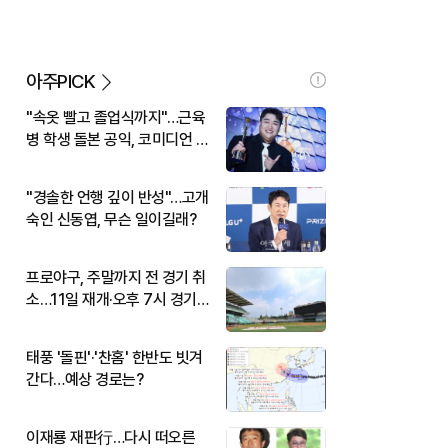
아주PICK
"속옷 빨고 졸업식까지"…근육
병 학생 돌본 공익, 코미디언 김
규원이었다
"경솔한 언행 깊이 반성"…고개
숙인 신동엽, 무슨 일이길래?
프로야구, 주말까지 전 경기 취
소…11일 재개·오후 7시 경기
시작
태풍 '돌핀'·'찬홈' 한반도 빗겨
간다…예상 경로는?
이재룡 재판行…다시 떠오른