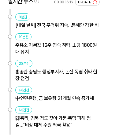
실시간 뉴스
08.08 16:16
UPDATE
8분전
[내일 날씨] 전국 무더위 지속…동해안 강한 비
19분전
주유소 기름값 12주 연속 하락…L당 1800원
대 유지
28분전
홍종완 충남도 행정부지사, 논산 폭염 취약 현
장 점검
1시간전
中인민은행, 금 보유량 21개월 연속 증가세
1시간전
韓총리, 경북 청도 찾아 가뭄·폭염 피해 점
검…"비상 대체 수원 적극 활용"