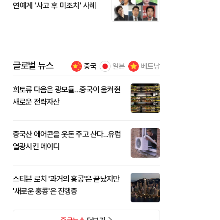
연예계 '사고 후 미조치' 사례
글로벌 뉴스
중국
일본
베트남
희토류 다음은 광모듈…중국이 움켜쥔
새로운 전략자산
중국산 에어콘을 웃돈 주고 산다...유럽
열광시킨 메이디
스티븐 로치 '과거의 홍콩'은 끝났지만
'새로운 홍콩'은 진행중