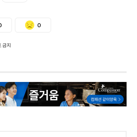
0
0
포 금지