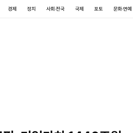
경제
정치
사회·전국
국제
포토
문화·연예