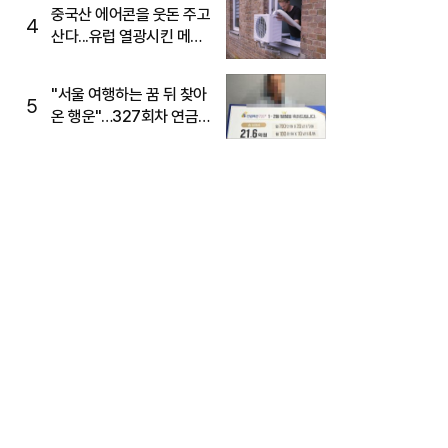
중국산 에어콘을 웃돈 주고
4
산다...유럽 열광시킨 메이
디
"서울 여행하는 꿈 뒤 찾아
5
온 행운"…327회차 연금
복권720+ 당첨번호조회
주목