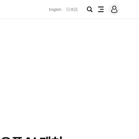
로
English
日本語
그
검
전
인
색
체
메
뉴