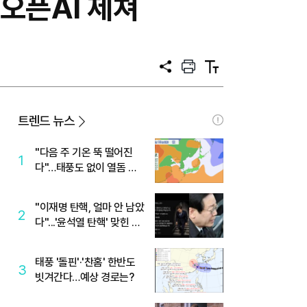
…오픈AI 제쳐
공
프
텍
유
린
스
트
트
크
기
트렌드 뉴스
"다음 주 기온 뚝 떨어진
1
다"…태풍도 없이 열돔 박
살 낸 '이것'
"이재명 탄핵, 얼마 안 남았
2
다"...'윤석열 탄핵' 맞힌 무
당, '성지글' 등장
태풍 '돌핀'·'찬홈' 한반도
3
빗겨간다…예상 경로는?