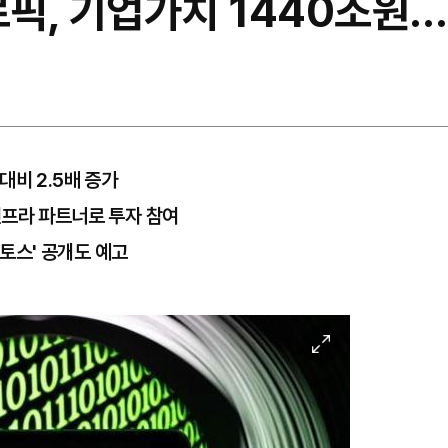
로픽, 기업가치 1440조원
대비 2.5배 증가
인프라 파트너로 투자 참여
미토스' 공개도 예고
이
미
지
확