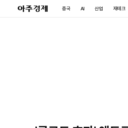
아
중국
AI
산업
재테크
주
경
제