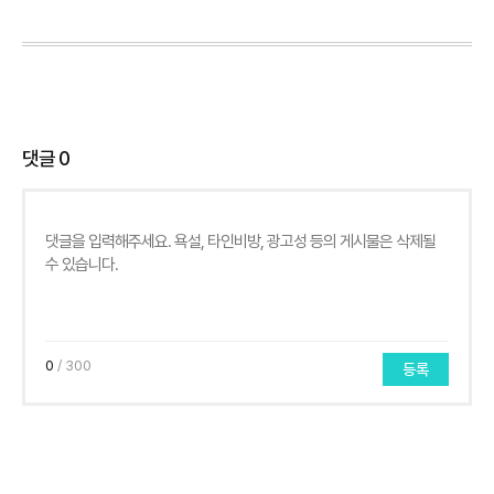
댓글
0
0
/ 300
등록