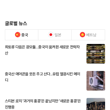
글로벌 뉴스
중국
일본
베트남
희토류 다음은 광모듈…중국이 움켜쥔 새로운 전략자
산
중국산 에어콘을 웃돈 주고 산다...유럽 열광시킨 메이
디
스티븐 로치 '과거의 홍콩'은 끝났지만 '새로운 홍콩'은
진행중