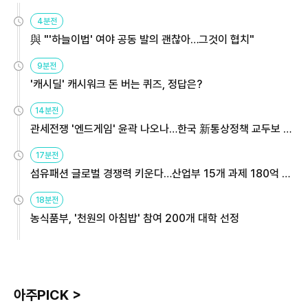
4분전
與 "'하늘이법' 여야 공동 발의 괜찮아…그것이 협치"
9분전
'캐시딜' 캐시워크 돈 버는 퀴즈, 정답은?
14분전
관세전쟁 '엔드게임' 윤곽 나오나…한국 新통상정책 교두보 활
용해야
17분전
섬유패션 글로벌 경쟁력 키운다…산업부 15개 과제 180억 지
원
18분전
농식품부, '천원의 아침밥' 참여 200개 대학 선정
아주PICK >