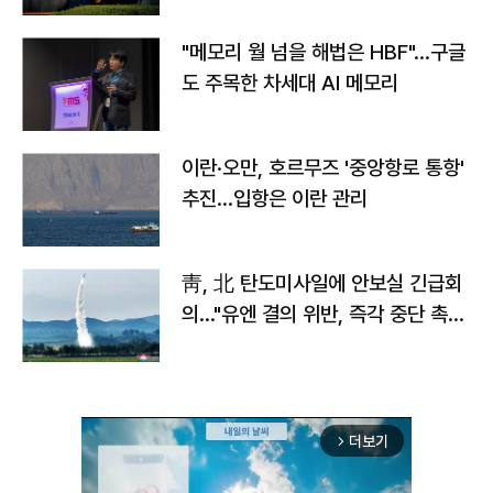
"메모리 월 넘을 해법은 HBF"…구글
도 주목한 차세대 AI 메모리
이란·오만, 호르무즈 '중앙항로 통항'
추진…입항은 이란 관리
靑, 北 탄도미사일에 안보실 긴급회
의…"유엔 결의 위반, 즉각 중단 촉
구"
더보기
arrow_forward_ios