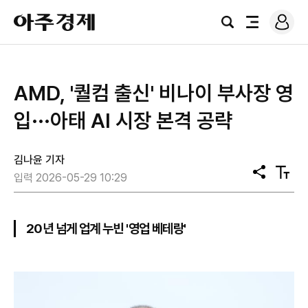
로
아
그
검
전
주
인
색
체
경
메
제
뉴
AMD, '퀄컴 출신' 비나이 부사장 영
입···아태 AI 시장 본격 공략
김나윤 기자
공
텍
입력 2026-05-29 10:29
유
스
트
크
기
20년 넘게 업계 누빈 '영업 베테랑'