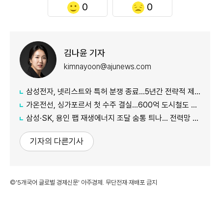
0
0
김나윤 기자
kimnayoon@ajunews.com
삼성전자, 넷리스트와 특허 분쟁 종료…5년간 전략적 제휴
가온전선, 싱가포르서 첫 수주 결실…600억 도시철도 케이블 공급
삼성·SK, 용인 팹 재생에너지 조달 숨통 틔나… 전력망 확충에 에너지 리스크 완화 기대
기자의 다른기사
©'5개국어 글로벌 경제신문' 아주경제. 무단전재·재배포 금지