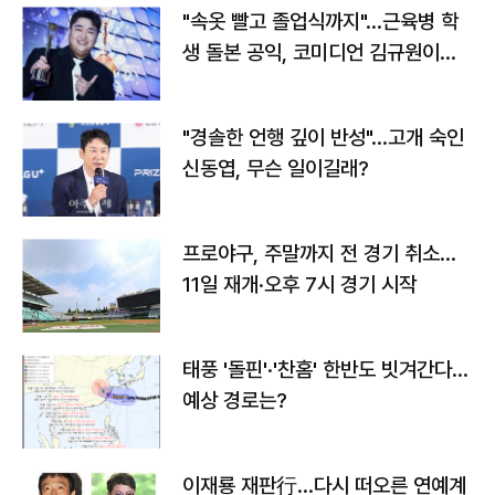
"속옷 빨고 졸업식까지"…근육병 학
생 돌본 공익, 코미디언 김규원이었
다
"경솔한 언행 깊이 반성"…고개 숙인
신동엽, 무슨 일이길래?
프로야구, 주말까지 전 경기 취소…
11일 재개·오후 7시 경기 시작
태풍 '돌핀'·'찬홈' 한반도 빗겨간다…
예상 경로는?
이재룡 재판行…다시 떠오른 연예계