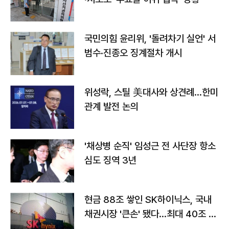
국민의힘 윤리위, '돌려차기 실언' 서
범수·진종오 징계절차 개시
위성락, 스틸 美대사와 상견례…한미
관계 발전 논의
'채상병 순직' 임성근 전 사단장 항소
심도 징역 3년
현금 88조 쌓인 SK하이닉스, 국내
채권시장 '큰손' 됐다…최대 40조 투
자