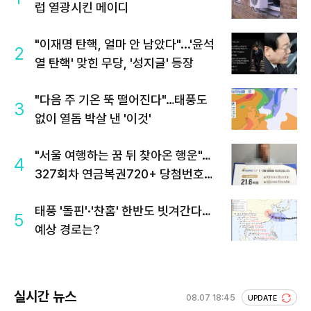
럽 열광시킨 메이디
"이재명 탄핵, 얼마 안 남았다"...'윤석
2
열 탄핵' 맞힌 무당, '성지글' 등장
"다음 주 기온 뚝 떨어진다"…태풍도
3
없이 열돔 박살 낸 '이것'
"서울 여행하는 꿈 뒤 찾아온 행운"…
4
327회차 연금복권720+ 당첨번호조
회 주목
태풍 '돌핀'·'찬홈' 한반도 빗겨간다…
5
예상 경로는?
실시간 뉴스
08.07 18:45
UPDATE