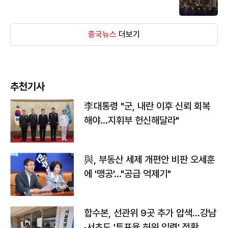
중국뉴스
더보기
추천기사
李대통령 "군, 내란 이후 신뢰 회복
해야…지휘부 헌신해달라"
與, 부동산 세제 개편안 비판 오세훈
에 '맹공'…"공급 억제기"
합수본, 선관위 9곳 추가 압색…강남
·서초도 '투표율 허위 입력' 정황