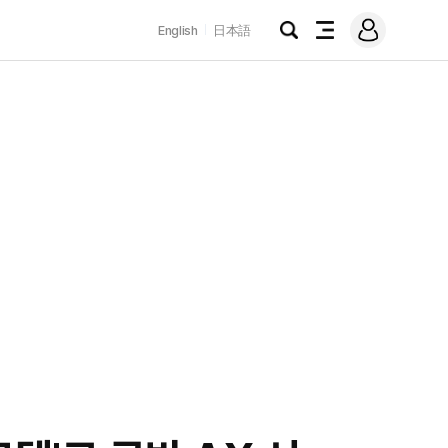
로
English
日本語
그
검
전
인
색
체
메
뉴