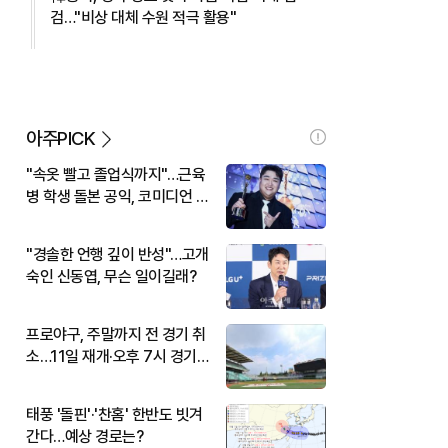
검…"비상 대체 수원 적극 활용"
아주PICK
"속옷 빨고 졸업식까지"…근육
병 학생 돌본 공익, 코미디언 김
규원이었다
"경솔한 언행 깊이 반성"…고개
숙인 신동엽, 무슨 일이길래?
프로야구, 주말까지 전 경기 취
소…11일 재개·오후 7시 경기
시작
태풍 '돌핀'·'찬홈' 한반도 빗겨
간다…예상 경로는?