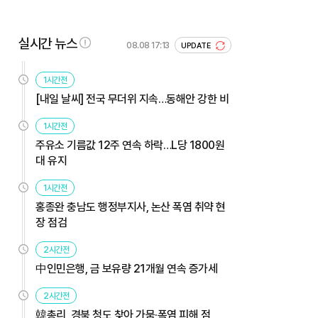
실시간 뉴스
08.08 17:13
UPDATE
1시간전
[내일 날씨] 전국 무더위 지속…동해안 강한 비
1시간전
주유소 기름값 12주 연속 하락…L당 1800원
대 유지
1시간전
홍종완 충남도 행정부지사, 논산 폭염 취약 현
장 점검
2시간전
中인민은행, 금 보유량 21개월 연속 증가세
2시간전
韓총리, 경북 청도 찾아 가뭄·폭염 피해 점