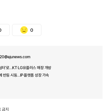
0
0
y20@ajunews.com
쉼터'로…KT·LG유플러스 매장 개방
자에 반등 시동…IP·플랫폼 성장 가속
포 금지