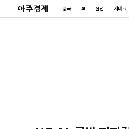
아
중국
AI
산업
재테크
주
경
제