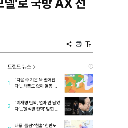
모델'로 국방 AX 선
공
프
텍
유
린
스
트
트
크
기
트렌드 뉴스
"다음 주 기온 뚝 떨어진
1
다"…태풍도 없이 열돔 박
살 낸 '이것'
"이재명 탄핵, 얼마 안 남았
2
다"...'윤석열 탄핵' 맞힌 무
당, '성지글' 등장
태풍 '돌핀'·'찬홈' 한반도