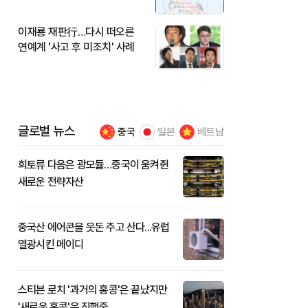
이재룡 재판行…다시 떠오른
연예계 '사고 후 미조치' 사례
글로벌 뉴스
중국
일본
베트남
희토류 다음은 광모듈…중국이 움켜쥔
새로운 전략자산
중국산 에어콘을 웃돈 주고 산다...유럽
열광시킨 메이디
스티븐 로치 '과거의 홍콩'은 끝났지만
'새로운 홍콩'은 진행중