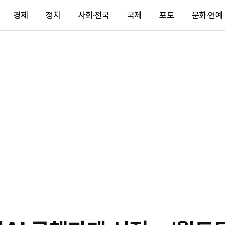
경제
정치
사회·전국
국제
포토
문화·연예