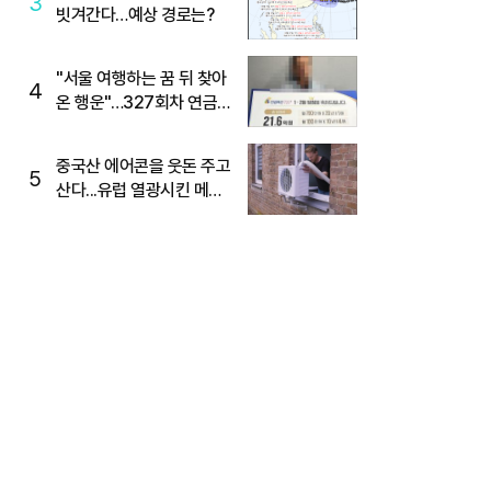
3
빗겨간다…예상 경로는?
"서울 여행하는 꿈 뒤 찾아
4
온 행운"…327회차 연금
복권720+ 당첨번호조회
주목
중국산 에어콘을 웃돈 주고
5
산다...유럽 열광시킨 메이
디