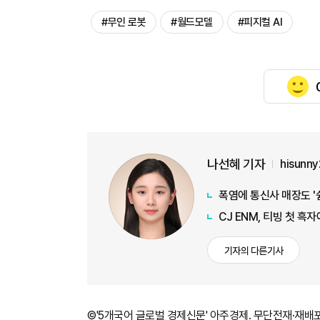
#무인 로봇
#월드모델
#피지컬 AI
나선혜 기자
hisunn
폭염에 통신사 매장도 '
CJ ENM, 티빙 첫 흑
기자의 다른기사
©'5개국어 글로벌 경제신문' 아주경제. 무단전재·재배