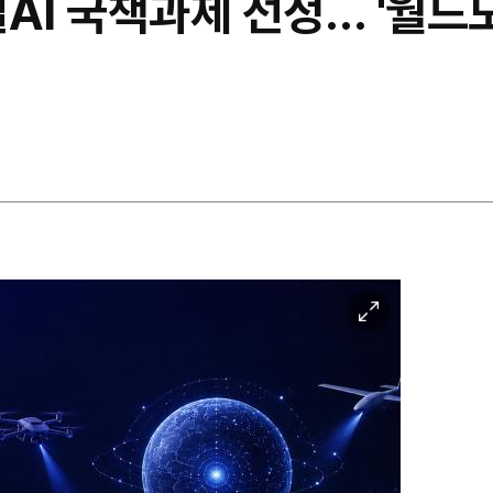
컬AI 국책과제 선정… '월드
이
미
지
확
대