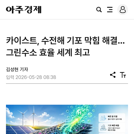
로
아
그
검
전
주
인
색
체
경
메
제
뉴
카이스트, 수전해 기포 막힘 해결…
그린수소 효율 세계 최고
김성현 기자
공
텍
입력 2026-05-28 08:38
유
스
트
크
기