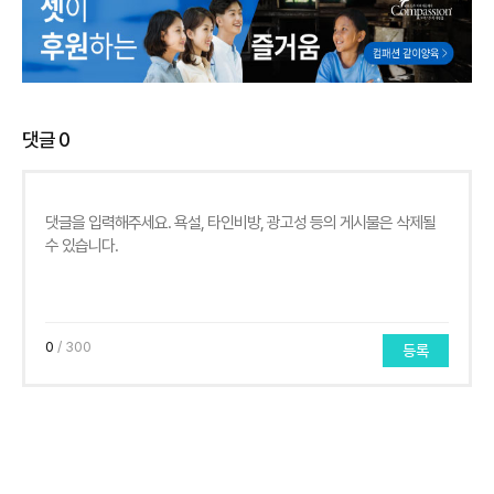
댓글
0
0
/ 300
등록