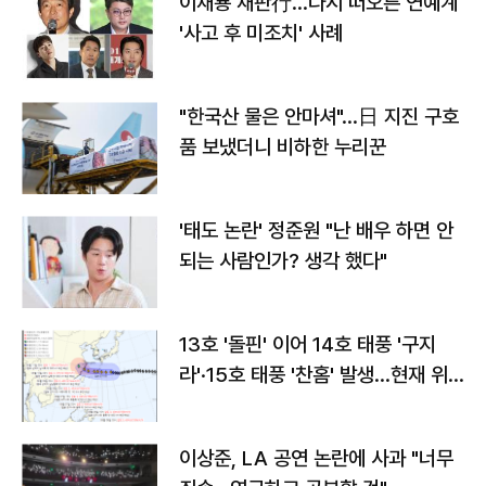
이재룡 재판行…다시 떠오른 연예계
'사고 후 미조치' 사례
"한국산 물은 안마셔"…日 지진 구호
품 보냈더니 비하한 누리꾼
'태도 논란' 정준원 "난 배우 하면 안
되는 사람인가? 생각 했다"
13호 '돌핀' 이어 14호 태풍 '구지
라'·15호 태풍 '찬홈' 발생…현재 위
치와 이동경로는?
이상준, LA 공연 논란에 사과 "너무