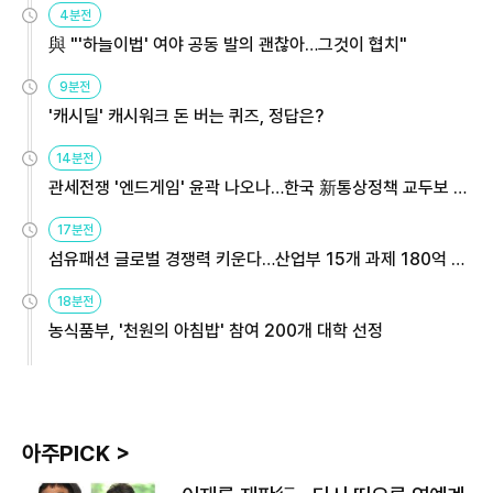
4분전
與 "'하늘이법' 여야 공동 발의 괜찮아…그것이 협치"
9분전
'캐시딜' 캐시워크 돈 버는 퀴즈, 정답은?
14분전
관세전쟁 '엔드게임' 윤곽 나오나…한국 新통상정책 교두보 활
용해야
17분전
섬유패션 글로벌 경쟁력 키운다…산업부 15개 과제 180억 지
원
18분전
농식품부, '천원의 아침밥' 참여 200개 대학 선정
아주PICK >