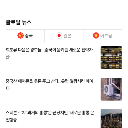
글로벌 뉴스
중국
일본
베트남
희토류 다음은 광모듈…중국이 움켜쥔 새로운 전략자
산
중국산 에어콘을 웃돈 주고 산다...유럽 열광시킨 메이
디
스티븐 로치 '과거의 홍콩'은 끝났지만 '새로운 홍콩'은
진행중