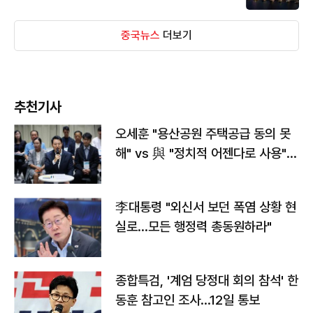
중국뉴스
더보기
추천기사
오세훈 "용산공원 주택공급 동의 못
해" vs 與 "정치적 어젠다로 사용"
맞불
李대통령 "외신서 보던 폭염 상황 현
실로…모든 행정력 총동원하라"
종합특검, '계엄 당정대 회의 참석' 한
동훈 참고인 조사...12일 통보