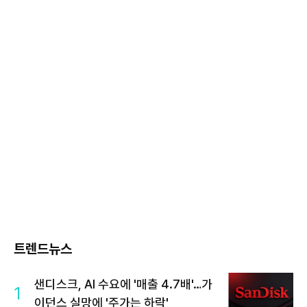
트렌드뉴스
샌디스크, AI 수요에 '매출 4.7배'…가
1
이던스 실망에 '주가는 하락'