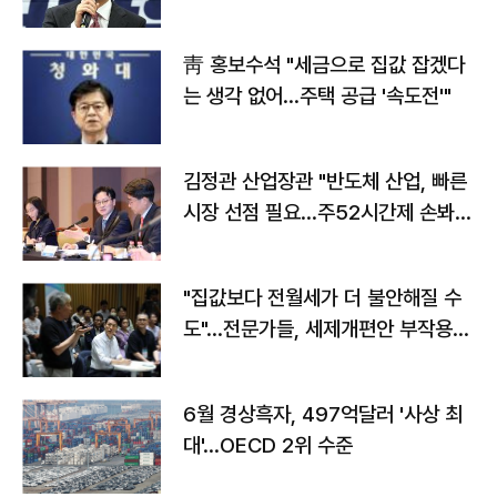
靑 홍보수석 "세금으로 집값 잡겠다
는 생각 없어…주택 공급 '속도전'"
김정관 산업장관 "반도체 산업, 빠른
시장 선점 필요…주52시간제 손봐
야"
"집값보다 전월세가 더 불안해질 수
도"…전문가들, 세제개편안 부작용
우려
6월 경상흑자, 497억달러 '사상 최
대'…OECD 2위 수준