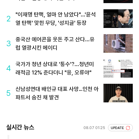
"이재명 탄핵, 얼마 안 남았다"...'윤석
2
열 탄핵' 맞힌 무당, '성지글' 등장
중국산 에어콘을 웃돈 주고 산다...유
3
럽 열광시킨 메이디
국가가 청년 상대로 '통수'?...청년미
4
래적금 12% 준다더니 "응, 오류야"
신남성연대 배인규 대표 사망…인천 아
5
파트서 숨진 채 발견
실시간 뉴스
08.07 01:25
UPDATE