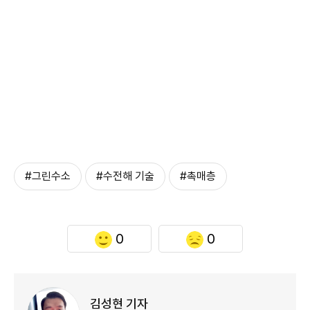
#그린수소
#수전해 기술
#촉매층
0
0
김성현 기자