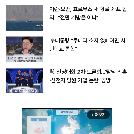
이란·오만, 호르무즈 새 항로 좌표 합
의…"전면 개방은 아냐"
李대통령 "쿠데타 소지 없애려면 사
관학교 통합"
與 전당대회 2차 토론회…'탈당 의혹
·신천지 당원 가입 논란' 공방
더보기
arrow_forward_ios