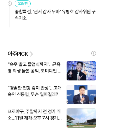
33분전
종합특검, '관저 감사 무마' 유병호 감사위원 구
속기소
아주PICK
"속옷 빨고 졸업식까지"…근육
병 학생 돌본 공익, 코미디언 김
규원이었다
"경솔한 언행 깊이 반성"…고개
숙인 신동엽, 무슨 일이길래?
프로야구, 주말까지 전 경기 취
소…11일 재개·오후 7시 경기
시작