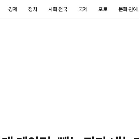
경제
정치
사회·전국
국제
포토
문화·연예