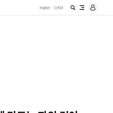
로
English
日本語
그
검
전
인
색
체
메
뉴