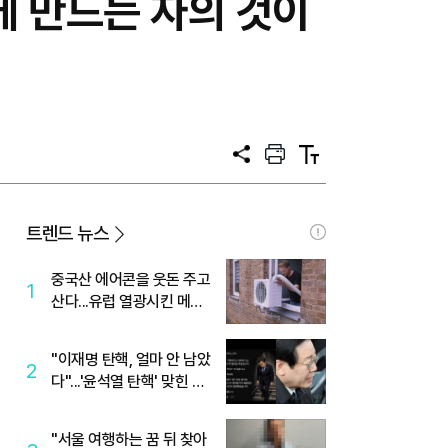
놓게 만드는 자의 것이
공
프
텍
유
린
스
트
트
크
기
트렌드 뉴스
중국산 에어콘을 웃돈 주고
1
산다...유럽 열광시킨 메이
디
"이재명 탄핵, 얼마 안 남았
2
다"...'윤석열 탄핵' 맞힌 무
당, '성지글' 등장
"서울 여행하는 꿈 뒤 찾아