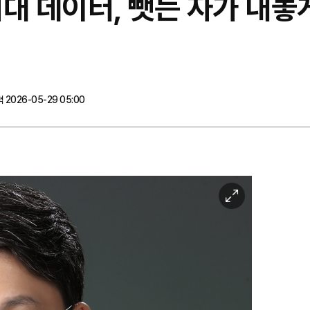
 시대 데이터, 뺏는 자가 내
 2026-05-29 05:00
이
미
지
확
대