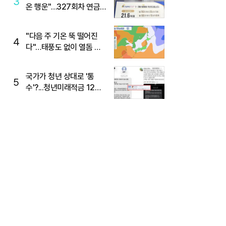
3
온 행운"…327회차 연금
복권720+ 당첨번호조회
주목
"다음 주 기온 뚝 떨어진
4
다"…태풍도 없이 열돔 박
살 낸 '이것'
국가가 청년 상대로 '통
5
수'?...청년미래적금 12%
준다더니 "응, 오류야"