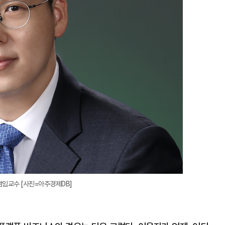
겸임교수 [사진=아주경제DB]