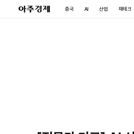
아
중국
AI
산업
재테크
주
경
제