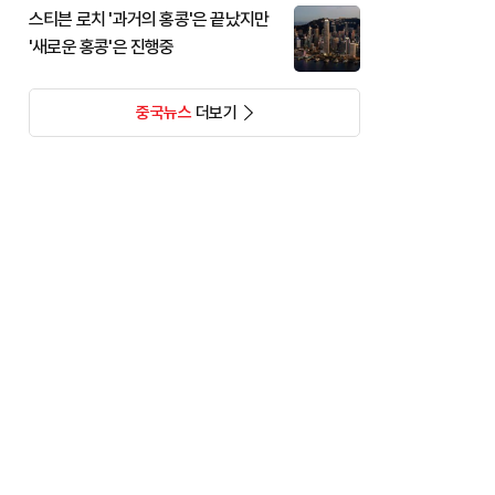
스티븐 로치 '과거의 홍콩'은 끝났지만
'새로운 홍콩'은 진행중
중국뉴스
더보기