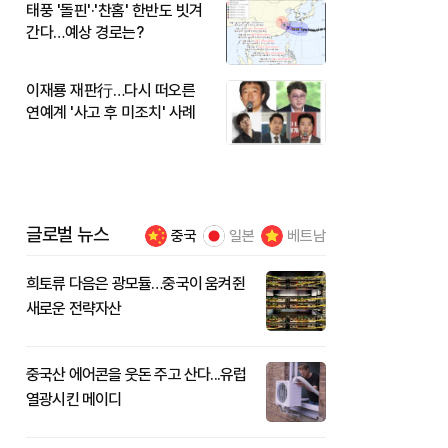
태풍 '돌핀'·'찬홈' 한반도 빗겨
간다…예상 경로는?
이재룡 재판行…다시 떠오른
연예계 '사고 후 미조치' 사례
글로벌 뉴스
중국
일본
베트남
희토류 다음은 광모듈…중국이 움켜쥔
새로운 전략자산
중국산 에어콘을 웃돈 주고 산다...유럽
열광시킨 메이디