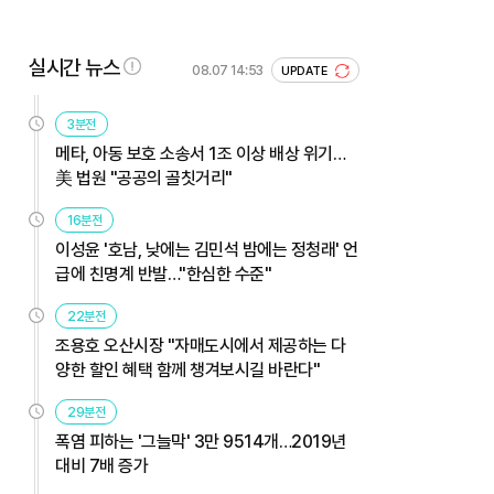
실시간 뉴스
08.07 14:53
UPDATE
3분전
메타, 아동 보호 소송서 1조 이상 배상 위기…
美 법원 "공공의 골칫거리"
16분전
이성윤 '호남, 낮에는 김민석 밤에는 정청래' 언
급에 친명계 반발…"한심한 수준"
22분전
조용호 오산시장 "자매도시에서 제공하는 다
양한 할인 혜택 함께 챙겨보시길 바란다"
29분전
폭염 피하는 '그늘막' 3만 9514개…2019년
대비 7배 증가