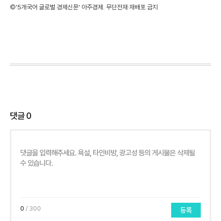
©'5개국어 글로벌 경제신문' 아주경제. 무단전재·재배포 금지
댓글
0
0
/ 300
등록