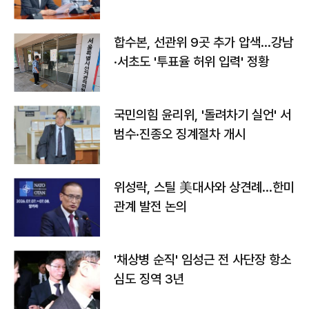
합수본, 선관위 9곳 추가 압색…강남
·서초도 '투표율 허위 입력' 정황
국민의힘 윤리위, '돌려차기 실언' 서
범수·진종오 징계절차 개시
위성락, 스틸 美대사와 상견례…한미
관계 발전 논의
'채상병 순직' 임성근 전 사단장 항소
심도 징역 3년