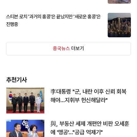
스티븐 로치 '과거의 홍콩'은 끝났지만 '새로운 홍콩'은
진행중
중국뉴스
더보기
추천기사
李대통령 "군, 내란 이후 신뢰 회복
해야…지휘부 헌신해달라"
與, 부동산 세제 개편안 비판 오세훈
에 '맹공'…"공급 억제기"