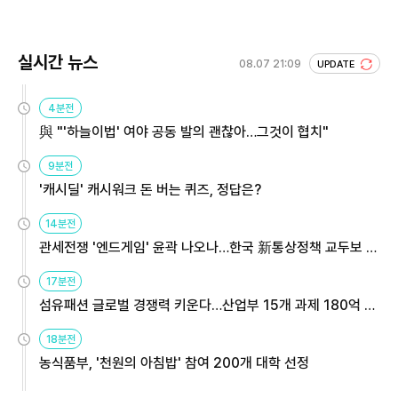
실시간 뉴스
08.07 21:09
UPDATE
4분전
與 "'하늘이법' 여야 공동 발의 괜찮아…그것이 협치"
9분전
'캐시딜' 캐시워크 돈 버는 퀴즈, 정답은?
14분전
관세전쟁 '엔드게임' 윤곽 나오나…한국 新통상정책 교두보 활
용해야
17분전
섬유패션 글로벌 경쟁력 키운다…산업부 15개 과제 180억 지
원
18분전
농식품부, '천원의 아침밥' 참여 200개 대학 선정