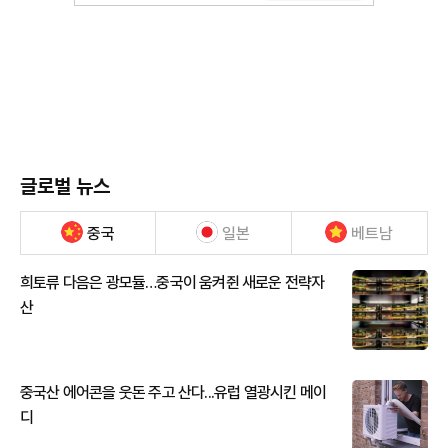
글로벌 뉴스
중국
일본
베트남
희토류 다음은 광모듈…중국이 움켜쥔 새로운 전략자
산
중국산 에어콘을 웃돈 주고 산다...유럽 열광시킨 메이
디