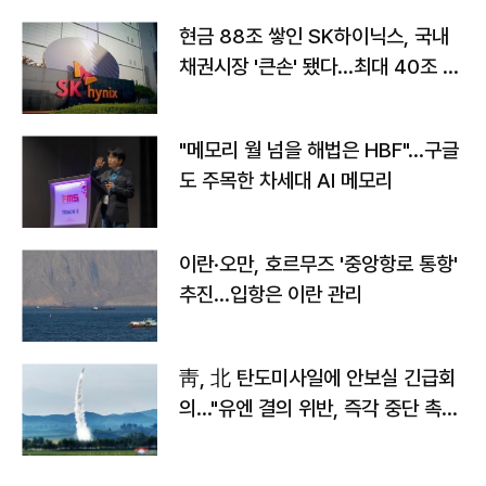
현금 88조 쌓인 SK하이닉스, 국내
채권시장 '큰손' 됐다…최대 40조 투
자
"메모리 월 넘을 해법은 HBF"…구글
도 주목한 차세대 AI 메모리
이란·오만, 호르무즈 '중앙항로 통항'
추진…입항은 이란 관리
靑, 北 탄도미사일에 안보실 긴급회
의…"유엔 결의 위반, 즉각 중단 촉
구"