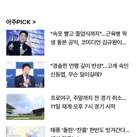
아주PICK >
"속옷 빨고 졸업식까지"…근육병 학
생 돌본 공익, 코미디언 김규원이었
다
"경솔한 언행 깊이 반성"…고개 숙인
신동엽, 무슨 일이길래?
프로야구, 주말까지 전 경기 취소…
11일 재개·오후 7시 경기 시작
태풍 '돌핀'·'찬홈' 한반도 빗겨간다…