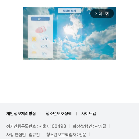
더보기
arrow_forward_ios
Unmute
개인정보처리방침
청소년보호정책
사이트맵
정기간행등록번호 : 서울 아 00493
회장·발행인 : 곽영길
사장·편집인 : 임규진
청소년보호책임자 : 전운