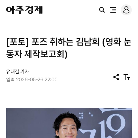
로
아
그
검
전
주
인
색
체
경
메
제
뉴
[포토] 포즈 취하는 김남희 (영화 눈
동자 제작보고회)
유대길 기자
공
텍
입력 2026-05-26 22:00
유
스
트
크
기