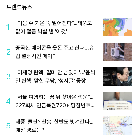
트렌드뉴스
"다음 주 기온 뚝 떨어진다"…태풍도
1
없이 열돔 박살 낸 '이것'
중국산 에어콘을 웃돈 주고 산다...유
2
럽 열광시킨 메이디
"이재명 탄핵, 얼마 안 남았다"...'윤석
3
열 탄핵' 맞힌 무당, '성지글' 등장
"서울 여행하는 꿈 뒤 찾아온 행운"…
4
327회차 연금복권720+ 당첨번호조
회 주목
태풍 '돌핀'·'찬홈' 한반도 빗겨간다…
5
예상 경로는?