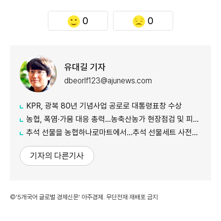
0
0
유대길 기자
dbeorlf123@ajunews.com
KPR, 광복 80년 기념사업 공로로 대통령표창 수상
농협, 폭염·가뭄 대응 총력...농축산농가 현장점검 및 피해 예방 강화
추석 선물을 농협하나로마트에서…추석 선물세트 사전예약 실시
기자의 다른기사
©'5개국어 글로벌 경제신문' 아주경제. 무단전재·재배포 금지