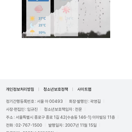
Unmute
개인정보처리방침
청소년보호정책
사이트맵
정기간행등록번호 : 서울 아 00493
회장·발행인 : 곽영길
사장·편집인 : 임규진
청소년보호책임자 : 전운
주소 : 서울특별시 종로구 종로 1길 42(수송동 146-1) 이마빌딩 11층
전화 : 02-767-1500
발행일자 : 2007년 11월 15일