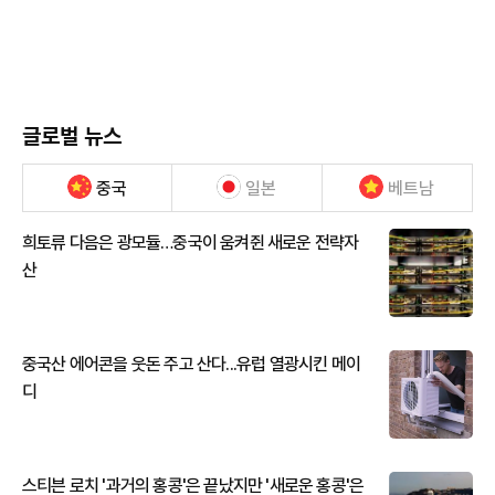
글로벌 뉴스
중국
일본
베트남
희토류 다음은 광모듈…중국이 움켜쥔 새로운 전략자
산
중국산 에어콘을 웃돈 주고 산다...유럽 열광시킨 메이
디
스티븐 로치 '과거의 홍콩'은 끝났지만 '새로운 홍콩'은