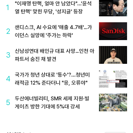
"이재명 탄핵, 얼마 안 남았다"...'윤석
1
열 탄핵' 맞힌 무당, '성지글' 등장
샌디스크, AI 수요에 '매출 4.7배'…가
2
이던스 실망에 '주가는 하락'
신남성연대 배인규 대표 사망…인천 아
3
파트서 숨진 채 발견
국가가 청년 상대로 '통수'?...청년미
4
래적금 12% 준다더니 "응, 오류야"
두산에너빌리티, SMR 세제 지원·빌
5
게이츠 방한 기대에 5%대 강세