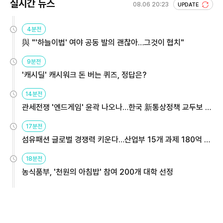
실시간 뉴스
08.06 20:23
UPDATE
4분전
與 "'하늘이법' 여야 공동 발의 괜찮아…그것이 협치"
9분전
'캐시딜' 캐시워크 돈 버는 퀴즈, 정답은?
14분전
관세전쟁 '엔드게임' 윤곽 나오나…한국 新통상정책 교두보 활
용해야
17분전
섬유패션 글로벌 경쟁력 키운다…산업부 15개 과제 180억 지
원
18분전
농식품부, '천원의 아침밥' 참여 200개 대학 선정