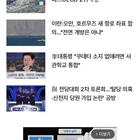
이란·오만, 호르무즈 새 항로 좌표 합
의…"전면 개방은 아냐"
李대통령 "쿠데타 소지 없애려면 사
관학교 통합"
與 전당대회 2차 토론회…'탈당 의혹
·신천지 당원 가입 논란' 공방
더보기
arrow_forward_ios