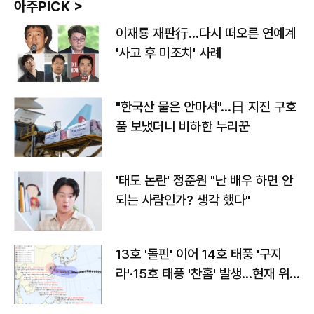
아주PICK >
이재룡 재판行…다시 떠오른 연예계
'사고 후 미조치' 사례
"한국산 물은 안마셔"…日 지진 구호
품 보냈더니 비하한 누리꾼
'태도 논란' 정준원 "난 배우 하면 안
되는 사람인가? 생각 했다"
13호 '돌핀' 이어 14호 태풍 '구지
라'·15호 태풍 '찬홈' 발생…현재 위
치와 이동경로는?