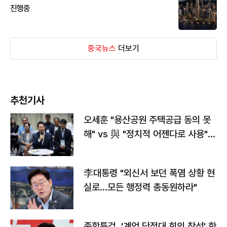
진행중
중국뉴스
더보기
추천기사
오세훈 "용산공원 주택공급 동의 못
해" vs 與 "정치적 어젠다로 사용"
맞불
李대통령 "외신서 보던 폭염 상황 현
실로…모든 행정력 총동원하라"
종합특검, '계엄 당정대 회의 참석' 한