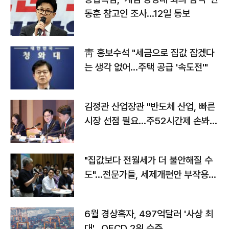
동훈 참고인 조사...12일 통보
靑 홍보수석 "세금으로 집값 잡겠다
는 생각 없어…주택 공급 '속도전'"
김정관 산업장관 "반도체 산업, 빠른
시장 선점 필요…주52시간제 손봐
야"
"집값보다 전월세가 더 불안해질 수
도"…전문가들, 세제개편안 부작용
우려
6월 경상흑자, 497억달러 '사상 최
대'…OECD 2위 수준