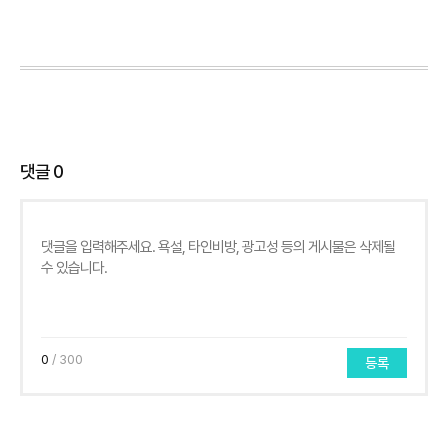
댓글
0
0
/ 300
등록