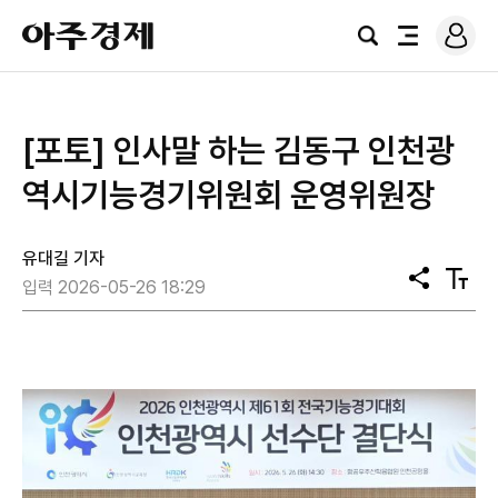
로
아
그
검
전
주
인
색
체
경
메
제
뉴
[포토] 인사말 하는 김동구 인천광
역시기능경기위원회 운영위원장
유대길 기자
공
텍
입력 2026-05-26 18:29
유
스
트
크
기