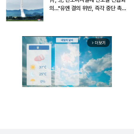
의…"유엔 결의 위반, 즉각 중단 촉
구"
더보기
arrow_forward_ios
Unmute