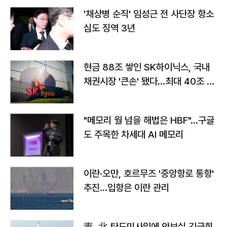
'채상병 순직' 임성근 전 사단장 항소
심도 징역 3년
현금 88조 쌓인 SK하이닉스, 국내
채권시장 '큰손' 됐다…최대 40조 투
자
"메모리 월 넘을 해법은 HBF"…구글
도 주목한 차세대 AI 메모리
이란·오만, 호르무즈 '중앙항로 통항'
추진…입항은 이란 관리
靑, 北 탄도미사일에 안보실 긴급회