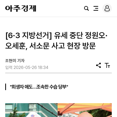
로
아
그
검
전
주
인
색
체
경
메
제
뉴
[6·3 지방선거] 유세 중단 정원오·
오세훈, 서소문 사고 현장 방문
조현미 기자
공
텍
입력 2026-05-26 18:34
유
스
트
크
기
"희생자 애도…조속한 수습 당부"