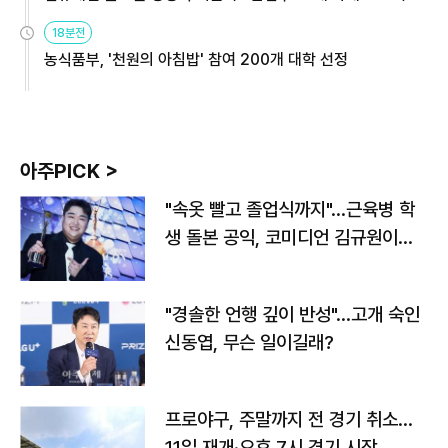
원
18분전
농식품부, '천원의 아침밥' 참여 200개 대학 선정
아주PICK >
"속옷 빨고 졸업식까지"…근육병 학
생 돌본 공익, 코미디언 김규원이었
다
"경솔한 언행 깊이 반성"…고개 숙인
신동엽, 무슨 일이길래?
프로야구, 주말까지 전 경기 취소…
11일 재개·오후 7시 경기 시작