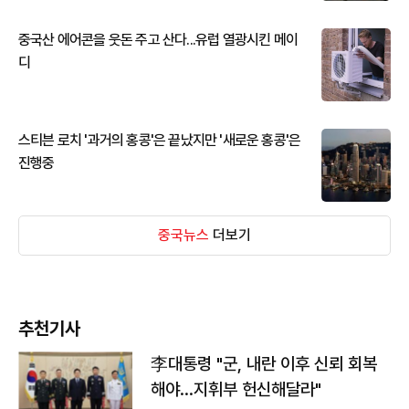
중국산 에어콘을 웃돈 주고 산다...유럽 열광시킨 메이
디
스티븐 로치 '과거의 홍콩'은 끝났지만 '새로운 홍콩'은
진행중
중국뉴스
더보기
추천기사
李대통령 "군, 내란 이후 신뢰 회복
해야…지휘부 헌신해달라"