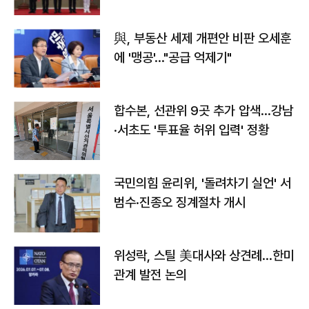
與, 부동산 세제 개편안 비판 오세훈
에 '맹공'…"공급 억제기"
합수본, 선관위 9곳 추가 압색…강남
·서초도 '투표율 허위 입력' 정황
국민의힘 윤리위, '돌려차기 실언' 서
범수·진종오 징계절차 개시
위성락, 스틸 美대사와 상견례…한미
관계 발전 논의