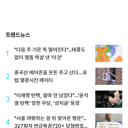
트렌드뉴스
"다음 주 기온 뚝 떨어진다"…태풍도
1
없이 열돔 박살 낸 '이것'
중국산 에어콘을 웃돈 주고 산다...유
2
럽 열광시킨 메이디
"이재명 탄핵, 얼마 안 남았다"...'윤석
3
열 탄핵' 맞힌 무당, '성지글' 등장
"서울 여행하는 꿈 뒤 찾아온 행운"…
4
327회차 연금복권720+ 당첨번호조