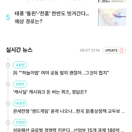
회 주목
태풍 '돌핀'·'찬홈' 한반도 빗겨간다…
5
예상 경로는?
실시간 뉴스
08.07 21:14
UPDATE
4분전
與 "'하늘이법' 여야 공동 발의 괜찮아…그것이 협치"
9분전
'캐시딜' 캐시워크 돈 버는 퀴즈, 정답은?
14분전
관세전쟁 '엔드게임' 윤곽 나오나…한국 新통상정책 교두보 활
용해야
17분전
섬유패션 글로벌 경쟁력 키운다…산업부 15개 과제 180억 지