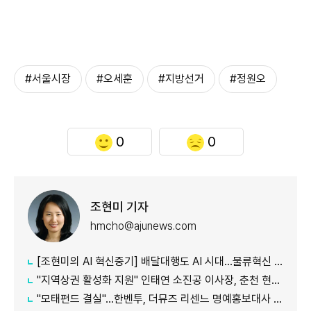
#서울시장
#오세훈
#지방선거
#정원오
0
0
조현미 기자
hmcho@ajunews.com
[조현미의 AI 혁신중기] 배달대행도 AI 시대…물류혁신 선도하는 부릉
"지역상권 활성화 지원" 인태연 소진공 이사장, 춘천 현장방문
"모태펀드 결실"…한벤투, 더뮤즈 리센느 명예홍보대사 임명