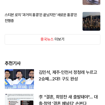
스티븐 로치 '과거의 홍콩'은 끝났지만 '새로운 홍콩'은
진행중
중국뉴스
더보기
추천기사
김민석, 제주·인천서 정청래 누르고
2승째…2대1 구도 완성
李 "결혼, 희망찬 새 출발돼야"… 대
출·청약 '결혼 페널티' 손본다