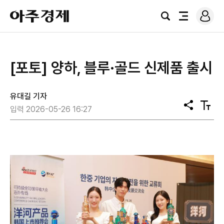
로
아
그
검
전
주
인
색
체
경
메
제
뉴
[포토] 양하, 블루·골드 신제품 출시
유대길 기자
공
텍
입력 2026-05-26 16:27
유
스
트
크
기