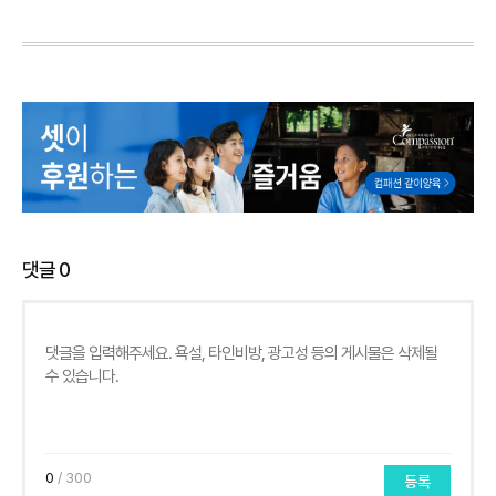
댓글
0
0
/ 300
등록