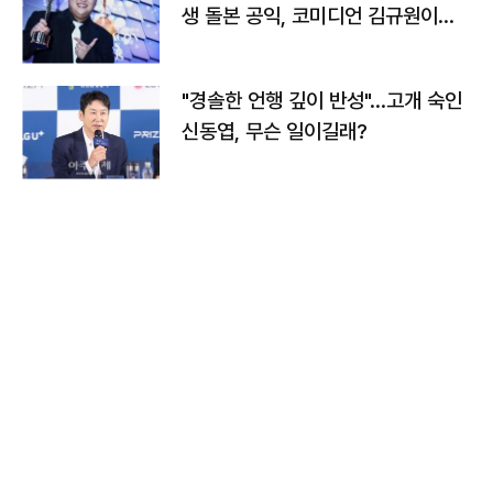
생 돌본 공익, 코미디언 김규원이었
다
"경솔한 언행 깊이 반성"…고개 숙인
신동엽, 무슨 일이길래?