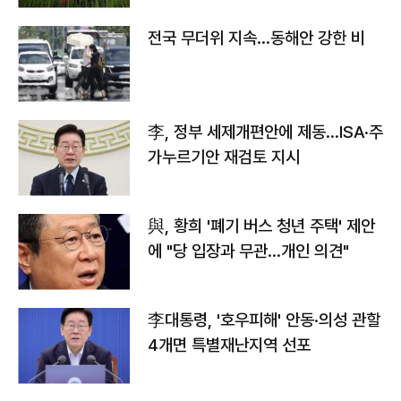
전국 무더위 지속…동해안 강한 비
李, 정부 세제개편안에 제동…ISA·주
가누르기안 재검토 지시
與, 황희 '폐기 버스 청년 주택' 제안
에 "당 입장과 무관…개인 의견"
李대통령, '호우피해' 안동·의성 관할
4개면 특별재난지역 선포