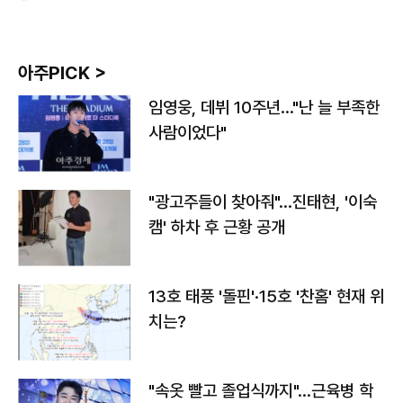
아주PICK >
임영웅, 데뷔 10주년…"난 늘 부족한
사람이었다"
"광고주들이 찾아줘"…진태현, '이숙
캠' 하차 후 근황 공개
13호 태풍 '돌핀'·15호 '찬홈' 현재 위
치는?
"속옷 빨고 졸업식까지"…근육병 학