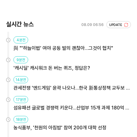
실시간 뉴스
08.09 06:56
UPDATE
4분전
與 "'하늘이법' 여야 공동 발의 괜찮아…그것이 협치"
9분전
'캐시딜' 캐시워크 돈 버는 퀴즈, 정답은?
14분전
관세전쟁 '엔드게임' 윤곽 나오나…한국 新통상정책 교두보 활
용해야
17분전
섬유패션 글로벌 경쟁력 키운다…산업부 15개 과제 180억 지
원
18분전
농식품부, '천원의 아침밥' 참여 200개 대학 선정