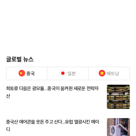
글로벌 뉴스
중국
일본
베트남
희토류 다음은 광모듈…중국이 움켜쥔 새로운 전략자
산
중국산 에어콘을 웃돈 주고 산다...유럽 열광시킨 메이
디