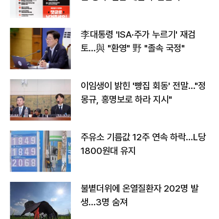
李대통령 'ISA·주가 누르기' 재검
토…與 "환영" 野 "졸속 국정"
이임생이 밝힌 '빵집 회동' 전말…"정
몽규, 홍명보로 하라 지시"
주유소 기름값 12주 연속 하락…L당
1800원대 유지
불볕더위에 온열질환자 202명 발
생…3명 숨져