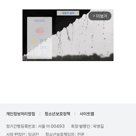
더보기
arrow_forward_ios
Unmute
개인정보처리방침
청소년보호정책
사이트맵
정기간행등록번호 : 서울 아 00493
회장·발행인 : 곽영길
사장·편집인 : 임규진
청소년보호책임자 : 전운