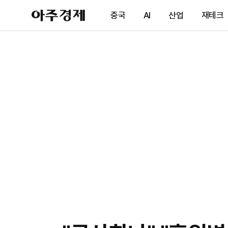
아
중국
AI
산업
재테크
주
경
제