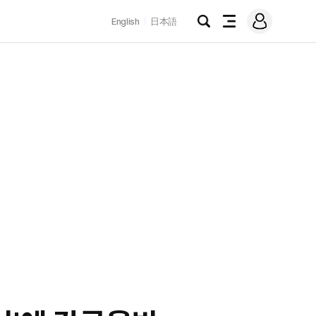
로
English
日本語
그
검
전
인
색
체
메
뉴