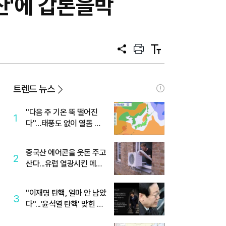
산'에 갑론을박
공
프
텍
유
린
스
트
트
크
기
트렌드 뉴스
"다음 주 기온 뚝 떨어진
1
다"…태풍도 없이 열돔 박
살 낸 '이것'
중국산 에어콘을 웃돈 주고
2
산다...유럽 열광시킨 메이
디
"이재명 탄핵, 얼마 안 남았
3
다"...'윤석열 탄핵' 맞힌 무
당, '성지글' 등장