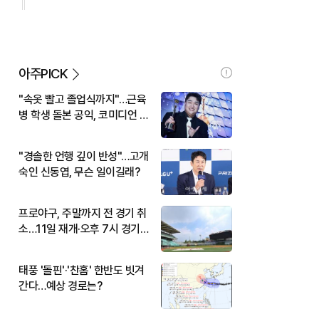
아주PICK
"속옷 빨고 졸업식까지"…근육
병 학생 돌본 공익, 코미디언 김
규원이었다
"경솔한 언행 깊이 반성"…고개
숙인 신동엽, 무슨 일이길래?
프로야구, 주말까지 전 경기 취
소…11일 재개·오후 7시 경기
시작
태풍 '돌핀'·'찬홈' 한반도 빗겨
간다…예상 경로는?