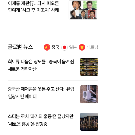
이재룡 재판行…다시 떠오른
연예계 '사고 후 미조치' 사례
글로벌 뉴스
중국
일본
베트남
희토류 다음은 광모듈…중국이 움켜쥔
새로운 전략자산
중국산 에어콘을 웃돈 주고 산다...유럽
열광시킨 메이디
스티븐 로치 '과거의 홍콩'은 끝났지만
'새로운 홍콩'은 진행중