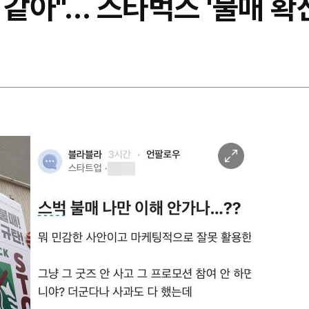
 같아"… 스타벅스 '불매 확
이
미
지
확
대