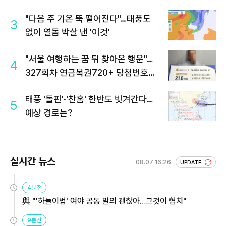
"다음 주 기온 뚝 떨어진다"…태풍도
3
없이 열돔 박살 낸 '이것'
"서울 여행하는 꿈 뒤 찾아온 행운"…
4
327회차 연금복권720+ 당첨번호조
회 주목
태풍 '돌핀'·'찬홈' 한반도 빗겨간다…
5
예상 경로는?
실시간 뉴스
08.07 16:26
UPDATE
4분전
與 "'하늘이법' 여야 공동 발의 괜찮아…그것이 협치"
9분전