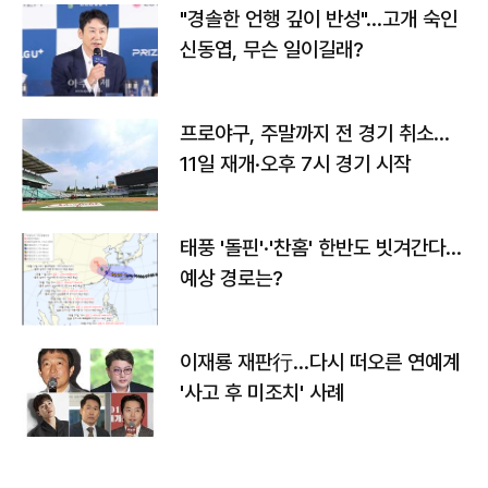
"경솔한 언행 깊이 반성"…고개 숙인
신동엽, 무슨 일이길래?
프로야구, 주말까지 전 경기 취소…
11일 재개·오후 7시 경기 시작
태풍 '돌핀'·'찬홈' 한반도 빗겨간다…
예상 경로는?
이재룡 재판行…다시 떠오른 연예계
'사고 후 미조치' 사례