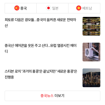
중국
일본
베트남
희토류 다음은 광모듈…중국이 움켜쥔 새로운 전략자
산
중국산 에어콘을 웃돈 주고 산다...유럽 열광시킨 메이
디
스티븐 로치 '과거의 홍콩'은 끝났지만 '새로운 홍콩'은
진행중
중국뉴스
더보기