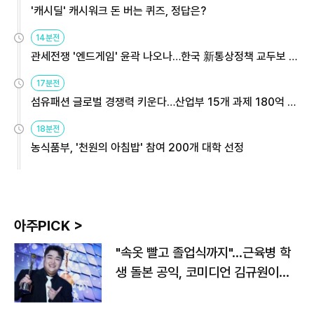
'캐시딜' 캐시워크 돈 버는 퀴즈, 정답은?
14분전
관세전쟁 '엔드게임' 윤곽 나오나…한국 新통상정책 교두보 활
용해야
17분전
섬유패션 글로벌 경쟁력 키운다…산업부 15개 과제 180억 지
원
18분전
농식품부, '천원의 아침밥' 참여 200개 대학 선정
아주PICK >
"속옷 빨고 졸업식까지"…근육병 학
생 돌본 공익, 코미디언 김규원이었
다