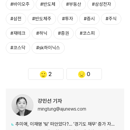
#바이오주
#반도체
#부동산
#삼성전자
#삼전
#반도체주
#투자
#증시
#주식
#재테크
#하닉
#증권
#코스피
#코스닥
#sk하이닉스
2
0
강민선 기자
mingtung@ajunews.com
추미애, 이재명 '빚' 떠안았다?… '경기도 채무' 증가 자료 실시간 확산