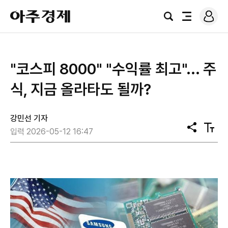
로
아
그
검
전
주
인
색
체
경
메
제
뉴
"코스피 8000" "수익률 최고"... 주
식, 지금 올라타도 될까?
강민선 기자
공
텍
입력 2026-05-12 16:47
유
스
트
크
기