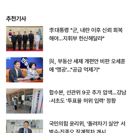
추천기사
李대통령 "군, 내란 이후 신뢰 회복
해야…지휘부 헌신해달라"
與, 부동산 세제 개편안 비판 오세훈
에 '맹공'…"공급 억제기"
합수본, 선관위 9곳 추가 압색…강남
·서초도 '투표율 허위 입력' 정황
국민의힘 윤리위, '돌려차기 실언' 서
범수·진종오 징계절차 개시