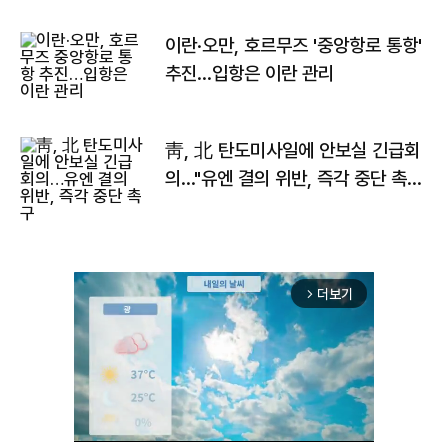
이란·오만, 호르무즈 '중앙항로 통항'
추진…입항은 이란 관리
靑, 北 탄도미사일에 안보실 긴급회
의…"유엔 결의 위반, 즉각 중단 촉
구"
더보기
arrow_forward_ios