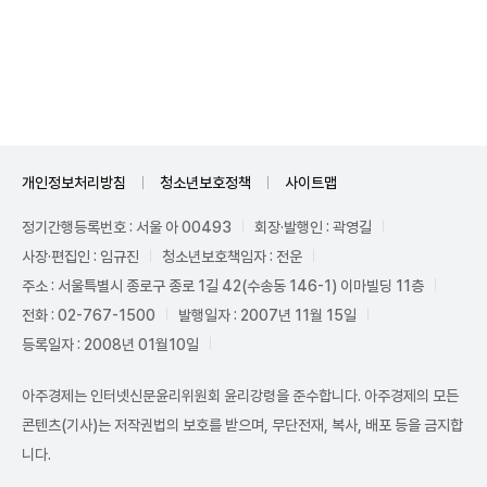
Unmute
개인정보처리방침
청소년보호정책
사이트맵
정기간행등록번호 : 서울 아 00493
회장·발행인 : 곽영길
사장·편집인 : 임규진
청소년보호책임자 : 전운
주소 : 서울특별시 종로구 종로 1길 42(수송동 146-1) 이마빌딩 11층
전화 : 02-767-1500
발행일자 : 2007년 11월 15일
등록일자 : 2008년 01월10일
아주경제는 인터넷신문윤리위원회 윤리강령을 준수합니다. 아주경제의 모든
콘텐츠(기사)는 저작권법의 보호를 받으며, 무단전재, 복사, 배포 등을 금지합
니다.