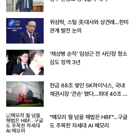
위성락, 스틸 美대사와 상견례…한미
관계 발전 논의
'채상병 순직' 임성근 전 사단장 항소
심도 징역 3년
현금 88조 쌓인 SK하이닉스, 국내
채권시장 '큰손' 됐다…최대 40조 투
자
"메모리 월 넘을 해법은 HBF"…구글
도 주목한 차세대 AI 메모리