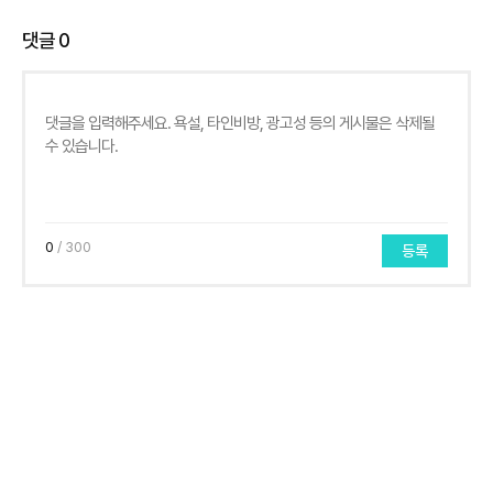
댓글
0
0
/ 300
등록