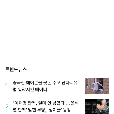
트렌드뉴스
중국산 에어콘을 웃돈 주고 산다...유
1
럽 열광시킨 메이디
"이재명 탄핵, 얼마 안 남았다"...'윤석
2
열 탄핵' 맞힌 무당, '성지글' 등장