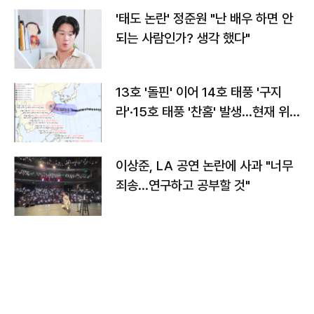
'태도 논란' 정준원 "난 배우 하면 안
되는 사람인가? 생각 했다"
13호 '돌핀' 이어 14호 태풍 '구지
라'·15호 태풍 '찬홈' 발생…현재 위
치와 이동경로는?
이상준, LA 공연 논란에 사과 "너무
죄송…연구하고 공부할 것"