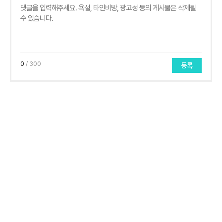
0
/ 300
등록