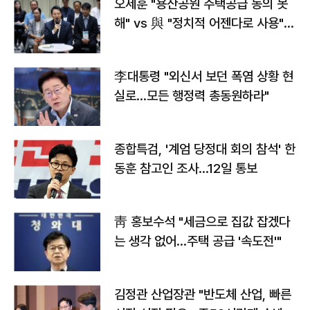
오세훈 "용산공원 주택공급 동의 못
해" vs 與 "정치적 어젠다로 사용"
맞불
李대통령 "외신서 보던 폭염 상황 현
실로…모든 행정력 총동원하라"
종합특검, '계엄 당정대 회의 참석' 한
동훈 참고인 조사...12일 통보
靑 홍보수석 "세금으로 집값 잡겠다
는 생각 없어…주택 공급 '속도전'"
김정관 산업장관 "반도체 산업, 빠른