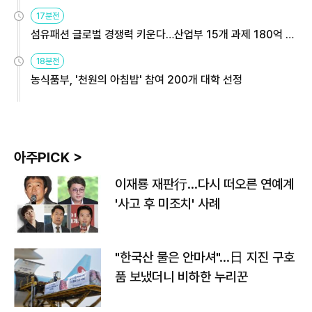
용해야
17분전
섬유패션 글로벌 경쟁력 키운다…산업부 15개 과제 180억 지
원
18분전
농식품부, '천원의 아침밥' 참여 200개 대학 선정
아주PICK >
이재룡 재판行…다시 떠오른 연예계
'사고 후 미조치' 사례
"한국산 물은 안마셔"…日 지진 구호
품 보냈더니 비하한 누리꾼