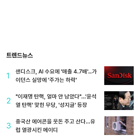
트렌드뉴스
샌디스크, AI 수요에 '매출 4.7배'…가
1
이던스 실망에 '주가는 하락'
"이재명 탄핵, 얼마 안 남았다"...'윤석
2
열 탄핵' 맞힌 무당, '성지글' 등장
중국산 에어콘을 웃돈 주고 산다...유
3
럽 열광시킨 메이디