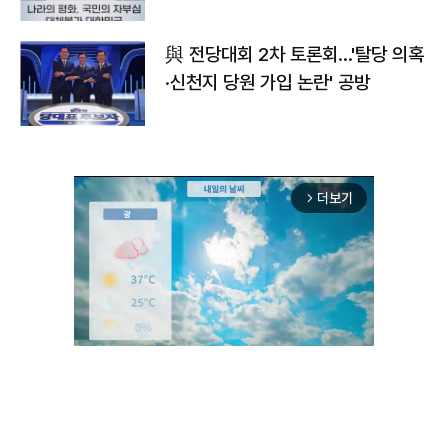
與 전당대회 2차 토론회…'탈당 의혹
·신천지 당원 가입 논란' 공방
더보기
arrow_forward_ios
Unmute