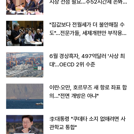
시장 선점 필요…주52시간제 손봐
야"
"집값보다 전월세가 더 불안해질 수
도"…전문가들, 세제개편안 부작용
우려
6월 경상흑자, 497억달러 '사상 최
대'…OECD 2위 수준
이란·오만, 호르무즈 새 항로 좌표 합
의…"전면 개방은 아냐"
李대통령 "쿠데타 소지 없애려면 사
관학교 통합"