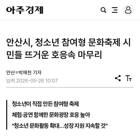
로
아
그
검
전
주
인
색
체
경
메
제
뉴
안산시, 청소년 참여형 문화축제 시
민들 뜨거운 호응속 마무리
안산=박재천 기자
공
텍
입력 2026-05-26 10:07
유
스
트
크
기
청소년이 직접 만든 참여형 축제
체험·공연 함께한 문화광장 호응 높아
"청소년 문화활동 확대…성장 지원 지속할 것"