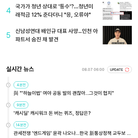
국가가 청년 상대로 '통수'?...청년미
4
래적금 12% 준다더니 "응, 오류야"
신남성연대 배인규 대표 사망…인천 아
5
파트서 숨진 채 발견
실시간 뉴스
08.07 06:00
UPDATE
4분전
與 "'하늘이법' 여야 공동 발의 괜찮아…그것이 협치"
9분전
'캐시딜' 캐시워크 돈 버는 퀴즈, 정답은?
14분전
관세전쟁 '엔드게임' 윤곽 나오나…한국 新통상정책 교두보 활