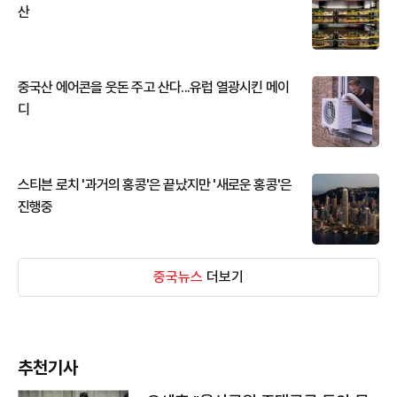
산
중국산 에어콘을 웃돈 주고 산다...유럽 열광시킨 메이
디
스티븐 로치 '과거의 홍콩'은 끝났지만 '새로운 홍콩'은
진행중
중국뉴스
더보기
추천기사