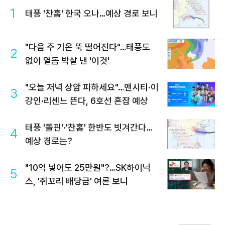
1
태풍 '찬홈' 한국 오나…예상 경로 보니
"다음 주 기온 뚝 떨어진다"…태풍도
2
없이 열돔 박살 낸 '이것'
"오늘 저녁 상암 피하세요"…맨시티·이
3
강인·리센느 뜬다, 6호선 혼잡 예상
태풍 '돌핀'·'찬홈' 한반도 빗겨간다…
4
예상 경로는?
"10억 넣어도 25만원"?…SK하이닉
5
스, '쥐꼬리 배당금' 여론 보니