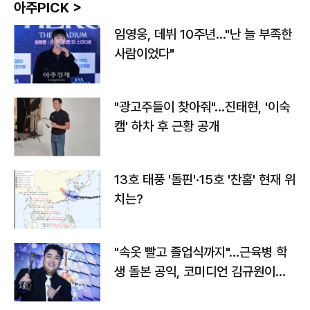
아주PICK >
임영웅, 데뷔 10주년…"난 늘 부족한
사람이었다"
"광고주들이 찾아줘"…진태현, '이숙
캠' 하차 후 근황 공개
13호 태풍 '돌핀'·15호 '찬홈' 현재 위
치는?
"속옷 빨고 졸업식까지"…근육병 학
생 돌본 공익, 코미디언 김규원이었
다