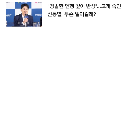
"경솔한 언행 깊이 반성"…고개 숙인
신동엽, 무슨 일이길래?