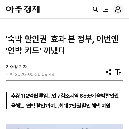
로
아
그
검
전
주
인
색
체
경
메
제
뉴
'숙박 할인권' 효과 본 정부, 이번엔
'연박 카드' 꺼냈다
기수정 기자
공
텍
입력 2026-05-26 09:48
유
스
트
크
기
추경 112억원 투입…인구감소지역 85곳에 숙박할인권
올해는 '연박 할인'까지…최대 7만원 할인 혜택 지원