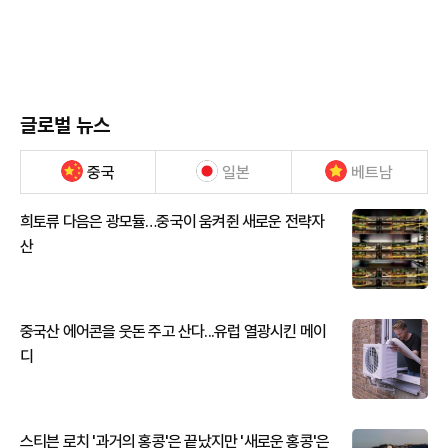
글로벌 뉴스
중국
일본
베트남
희토류 다음은 광모듈…중국이 움켜쥔 새로운 전략자
산
중국산 에어콘을 웃돈 주고 산다...유럽 열광시킨 메이
디
스티븐 로치 '과거의 홍콩'은 끝났지만 '새로운 홍콩'은