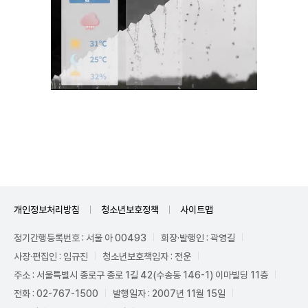
Unmute
개인정보처리방침
청소년보호정책
사이트맵
정기간행등록번호 : 서울 아 00493
회장·발행인 : 곽영길
사장·편집인 : 임규진
청소년보호책임자 : 전운
주소 : 서울특별시 종로구 종로 1길 42(수송동 146-1) 이마빌딩 11층
전화 : 02-767-1500
발행일자 : 2007년 11월 15일