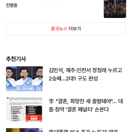
진행중
중국뉴스
더보기
추천기사
김민석, 제주·인천서 정청래 누르고
2승째…2대1 구도 완성
李 "결혼, 희망찬 새 출발돼야"… 대
출·청약 '결혼 페널티' 손본다