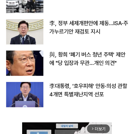
李, 정부 세제개편안에 제동…ISA·주
가누르기안 재검토 지시
與, 황희 '폐기 버스 청년 주택' 제안
에 "당 입장과 무관…개인 의견"
李대통령, '호우피해' 안동·의성 관할
4개면 특별재난지역 선포
더보기
arrow_forward_ios