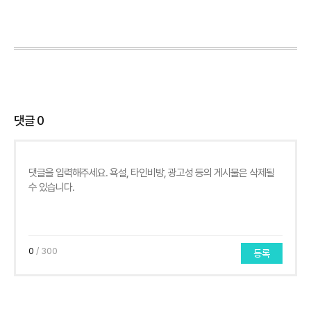
댓글
0
0
/ 300
등록