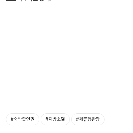
#숙박할인권
#지방소멸
#체류형관광