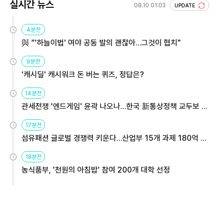
실시간 뉴스
08.10 01:03
UPDATE
4분전
與 "'하늘이법' 여야 공동 발의 괜찮아…그것이 협치"
9분전
'캐시딜' 캐시워크 돈 버는 퀴즈, 정답은?
14분전
관세전쟁 '엔드게임' 윤곽 나오나…한국 新통상정책 교두보 활
용해야
17분전
섬유패션 글로벌 경쟁력 키운다…산업부 15개 과제 180억 지
원
18분전
농식품부, '천원의 아침밥' 참여 200개 대학 선정