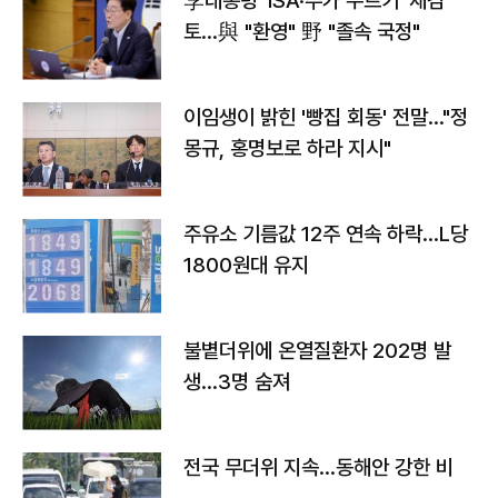
李대통령 'ISA·주가 누르기' 재검
토…與 "환영" 野 "졸속 국정"
이임생이 밝힌 '빵집 회동' 전말…"정
몽규, 홍명보로 하라 지시"
주유소 기름값 12주 연속 하락…L당
1800원대 유지
불볕더위에 온열질환자 202명 발
생…3명 숨져
전국 무더위 지속…동해안 강한 비