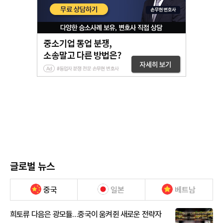
글로벌 뉴스
중국
일본
베트남
희토류 다음은 광모듈…중국이 움켜쥔 새로운 전략자