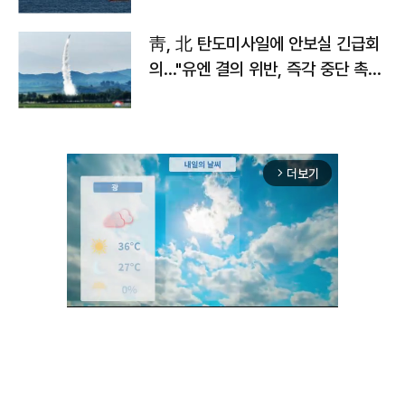
靑, 北 탄도미사일에 안보실 긴급회
의…"유엔 결의 위반, 즉각 중단 촉
구"
더보기
arrow_forward_ios
Mute