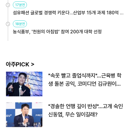
용해야
17분전
섬유패션 글로벌 경쟁력 키운다…산업부 15개 과제 180억 지
원
18분전
농식품부, '천원의 아침밥' 참여 200개 대학 선정
아주PICK >
"속옷 빨고 졸업식까지"…근육병 학
생 돌본 공익, 코미디언 김규원이었
다
"경솔한 언행 깊이 반성"…고개 숙인
신동엽, 무슨 일이길래?