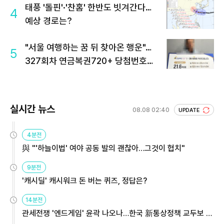
태풍 '돌핀'·'찬홈' 한반도 빗겨간다…
4
예상 경로는?
"서울 여행하는 꿈 뒤 찾아온 행운"…
5
327회차 연금복권720+ 당첨번호조
회 주목
실시간 뉴스
08.08 02:40
UPDATE
4분전
與 "'하늘이법' 여야 공동 발의 괜찮아…그것이 협치"
9분전
'캐시딜' 캐시워크 돈 버는 퀴즈, 정답은?
14분전
관세전쟁 '엔드게임' 윤곽 나오나…한국 新통상정책 교두보 활