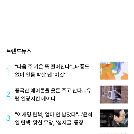
트렌드뉴스
"다음 주 기온 뚝 떨어진다"…태풍도
1
없이 열돔 박살 낸 '이것'
중국산 에어콘을 웃돈 주고 산다...유
2
럽 열광시킨 메이디
"이재명 탄핵, 얼마 안 남았다"...'윤석
3
열 탄핵' 맞힌 무당, '성지글' 등장