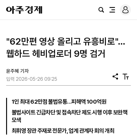
로
아
그
검
전
주
인
색
체
경
메
제
뉴
"62만편 영상 올리고 유흥비로"…
웹하드 헤비업로더 9명 검거
윤주혜 기자
공
텍
입력 2026-05-26 09:25
유
스
트
크
기
1인 최대 62만점 불법유통…피해액 100억원
불법사이트 긴급차단 및 접속차단 제도 시행 이후 보완책
모색
최휘영 장관 주재로 전문가, 업계 관계자 회의 개최