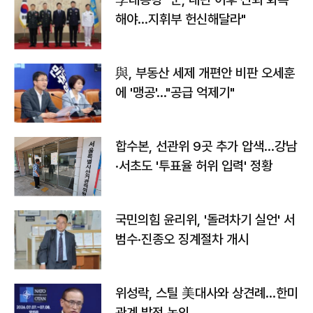
해야…지휘부 헌신해달라"
與, 부동산 세제 개편안 비판 오세훈
에 '맹공'…"공급 억제기"
합수본, 선관위 9곳 추가 압색…강남
·서초도 '투표율 허위 입력' 정황
국민의힘 윤리위, '돌려차기 실언' 서
범수·진종오 징계절차 개시
위성락, 스틸 美대사와 상견례…한미
관계 발전 논의