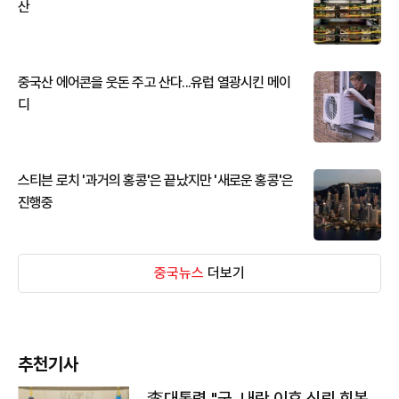
산
중국산 에어콘을 웃돈 주고 산다...유럽 열광시킨 메이
디
스티븐 로치 '과거의 홍콩'은 끝났지만 '새로운 홍콩'은
진행중
중국뉴스
더보기
추천기사
李대통령 "군, 내란 이후 신뢰 회복