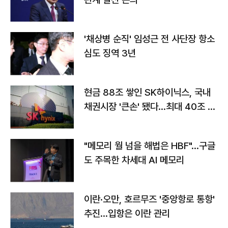
'채상병 순직' 임성근 전 사단장 항소
심도 징역 3년
현금 88조 쌓인 SK하이닉스, 국내
채권시장 '큰손' 됐다…최대 40조 투
자
"메모리 월 넘을 해법은 HBF"…구글
도 주목한 차세대 AI 메모리
이란·오만, 호르무즈 '중앙항로 통항'
추진…입항은 이란 관리