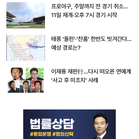
프로야구, 주말까지 전 경기 취소…
11일 재개·오후 7시 경기 시작
태풍 '돌핀'·'찬홈' 한반도 빗겨간다…
예상 경로는?
이재룡 재판行…다시 떠오른 연예계
'사고 후 미조치' 사례