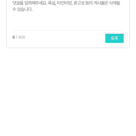
0
/ 300
등록