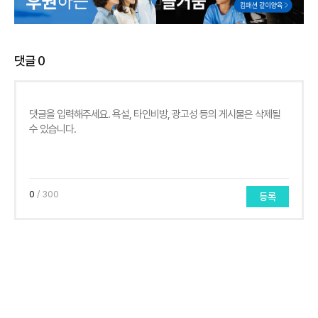
댓글
0
0
/ 300
등록