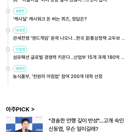
9분전
'캐시딜' 캐시워크 돈 버는 퀴즈, 정답은?
14분전
관세전쟁 '엔드게임' 윤곽 나오나…한국 新통상정책 교두보 활
용해야
17분전
섬유패션 글로벌 경쟁력 키운다…산업부 15개 과제 180억 지
원
18분전
농식품부, '천원의 아침밥' 참여 200개 대학 선정
아주PICK >
"경솔한 언행 깊이 반성"…고개 숙인
신동엽, 무슨 일이길래?