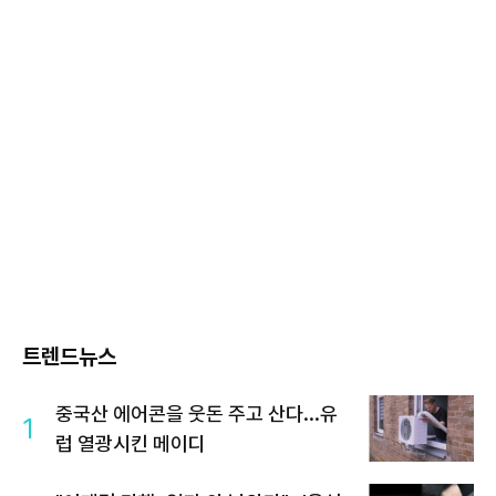
트렌드뉴스
중국산 에어콘을 웃돈 주고 산다...유
1
럽 열광시킨 메이디