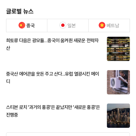
글로벌 뉴스
중국
일본
베트남
희토류 다음은 광모듈…중국이 움켜쥔 새로운 전략자
산
중국산 에어콘을 웃돈 주고 산다...유럽 열광시킨 메이
디
스티븐 로치 '과거의 홍콩'은 끝났지만 '새로운 홍콩'은
진행중