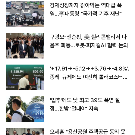
경제성장까지 갉아먹는 역대급 폭
염…李대통령 "국가적 기후 재난"
구광모-젠슨황, 美 실리콘밸리서 다
음주 회동…로봇·피지컬AI 협력 논의
'+17.91→-5.12→+3.76→-4.8%'…'
종레' 규제에도 여전히 롤러코스터
타는 코스피
'입추'에도 낮 최고 39도 폭염 절
정…한밤 '열대야' 지속
오세훈 "용산공원 주택공급 동의 못