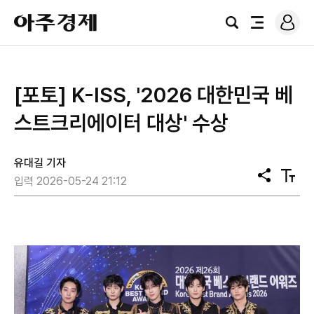
로
아
그
검
전
주
인
색
체
경
메
제
뉴
[포토] K-ISS, '2026 대한민국 베
스트크리에이터 대상' 수상
유대길 기자
공
텍
입력 2026-05-24 21:12
유
스
트
크
기