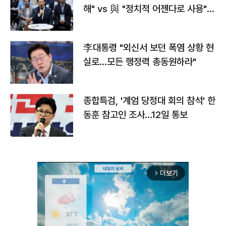
해" vs 與 "정치적 어젠다로 사용"
맞불
李대통령 "외신서 보던 폭염 상황 현
실로…모든 행정력 총동원하라"
종합특검, '계엄 당정대 회의 참석' 한
동훈 참고인 조사...12일 통보
더보기
arrow_forward_ios