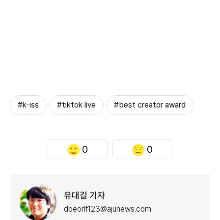
#k-iss
#tiktok live
#best creator award
0
0
유대길 기자
dbeorlf123@ajunews.com