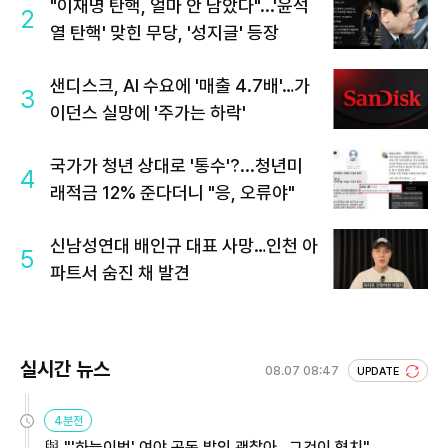
"이재명 탄핵, 얼마 안 남았다"...'윤석
2
열 탄핵' 맞힌 무당, '성지글' 등장
샌디스크, AI 수요에 '매출 4.7배'…가
3
이던스 실망에 '주가는 하락'
국가가 청년 상대로 '통수'?...청년미
4
래적금 12% 준다더니 "응, 오류야"
신남성연대 배인규 대표 사망…인천 아
5
파트서 숨진 채 발견
실시간 뉴스
08.07 08:47
UPDATE
4분전
與 "'하늘이법' 여야 공동 발의 괜찮아…그것이 협치"