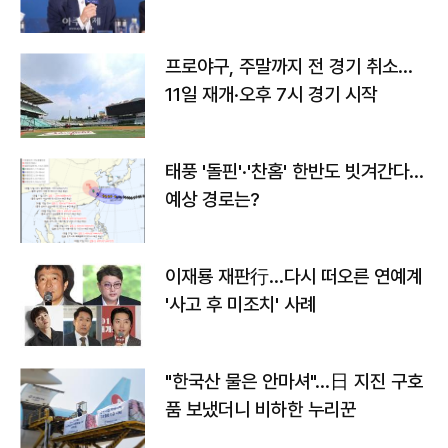
프로야구, 주말까지 전 경기 취소…
11일 재개·오후 7시 경기 시작
태풍 '돌핀'·'찬홈' 한반도 빗겨간다…
예상 경로는?
이재룡 재판行…다시 떠오른 연예계
'사고 후 미조치' 사례
"한국산 물은 안마셔"…日 지진 구호
품 보냈더니 비하한 누리꾼