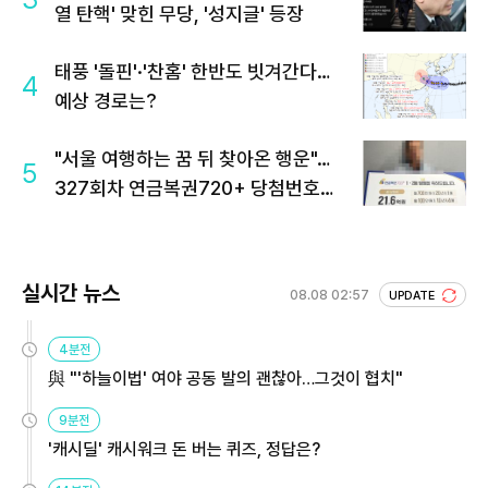
열 탄핵' 맞힌 무당, '성지글' 등장
태풍 '돌핀'·'찬홈' 한반도 빗겨간다…
4
예상 경로는?
"서울 여행하는 꿈 뒤 찾아온 행운"…
5
327회차 연금복권720+ 당첨번호조
회 주목
실시간 뉴스
08.08 02:57
UPDATE
4분전
與 "'하늘이법' 여야 공동 발의 괜찮아…그것이 협치"
9분전
'캐시딜' 캐시워크 돈 버는 퀴즈, 정답은?