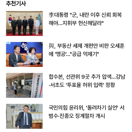
추천기사
李대통령 "군, 내란 이후 신뢰 회복
해야…지휘부 헌신해달라"
與, 부동산 세제 개편안 비판 오세훈
에 '맹공'…"공급 억제기"
합수본, 선관위 9곳 추가 압색…강남
·서초도 '투표율 허위 입력' 정황
국민의힘 윤리위, '돌려차기 실언' 서
범수·진종오 징계절차 개시