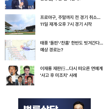
프로야구, 주말까지 전 경기 취소…
11일 재개·오후 7시 경기 시작
태풍 '돌핀'·'찬홈' 한반도 빗겨간다…
예상 경로는?
이재룡 재판行…다시 떠오른 연예계
'사고 후 미조치' 사례