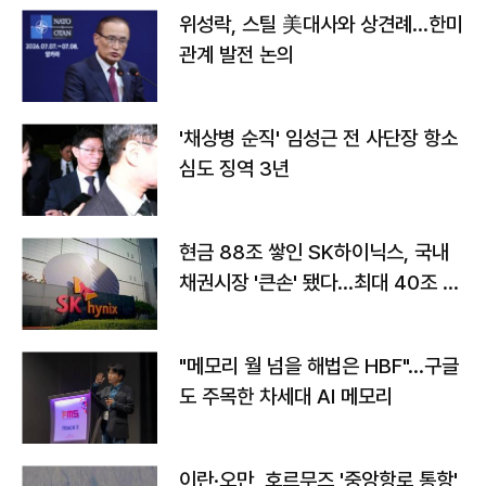
위성락, 스틸 美대사와 상견례…한미
관계 발전 논의
'채상병 순직' 임성근 전 사단장 항소
심도 징역 3년
현금 88조 쌓인 SK하이닉스, 국내
채권시장 '큰손' 됐다…최대 40조 투
자
"메모리 월 넘을 해법은 HBF"…구글
도 주목한 차세대 AI 메모리
이란·오만, 호르무즈 '중앙항로 통항'