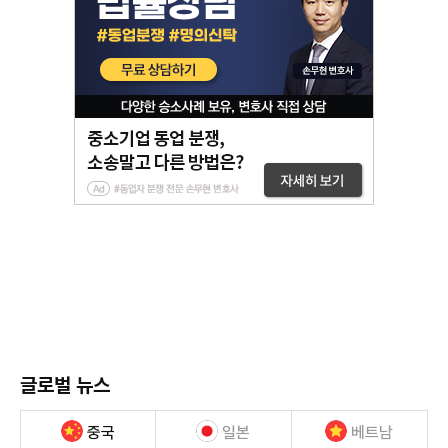
글로벌 뉴스
중국
일본
베트남