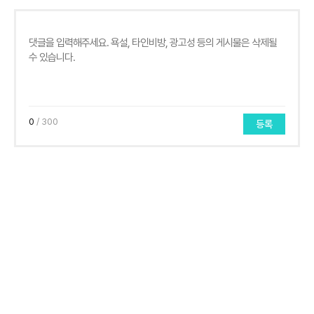
0
/ 300
등록