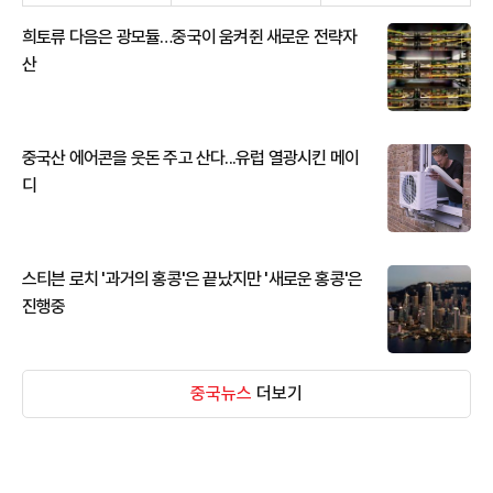
희토류 다음은 광모듈…중국이 움켜쥔 새로운 전략자
산
중국산 에어콘을 웃돈 주고 산다...유럽 열광시킨 메이
디
스티븐 로치 '과거의 홍콩'은 끝났지만 '새로운 홍콩'은
진행중
중국뉴스
더보기