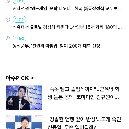
14분전
관세전쟁 '엔드게임' 윤곽 나오나…한국 新통상정책 교두보 활
용해야
17분전
섬유패션 글로벌 경쟁력 키운다…산업부 15개 과제 180억 지
원
18분전
농식품부, '천원의 아침밥' 참여 200개 대학 선정
아주PICK >
"속옷 빨고 졸업식까지"…근육병 학
생 돌본 공익, 코미디언 김규원이었
다
"경솔한 언행 깊이 반성"…고개 숙인
신동엽, 무슨 일이길래?