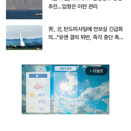
추진…입항은 이란 관리
靑, 北 탄도미사일에 안보실 긴급회
의…"유엔 결의 위반, 즉각 중단 촉
구"
더보기
arrow_forward_ios
Mute