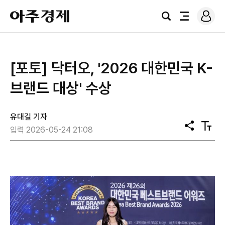
로
아
그
검
전
주
인
색
체
경
메
제
뉴
[포토] 닥터오, '2026 대한민국 K-
브랜드 대상' 수상
유대길 기자
공
텍
입력 2026-05-24 21:08
유
스
트
크
기