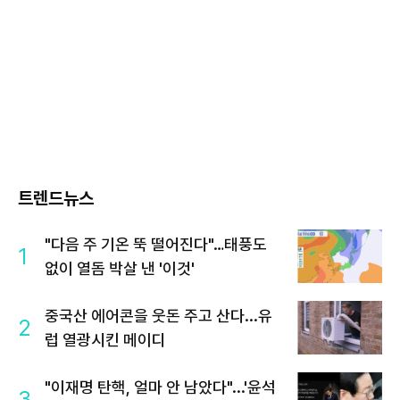
트렌드뉴스
"다음 주 기온 뚝 떨어진다"…태풍도
1
없이 열돔 박살 낸 '이것'
중국산 에어콘을 웃돈 주고 산다...유
2
럽 열광시킨 메이디
"이재명 탄핵, 얼마 안 남았다"...'윤석
3