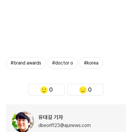
#brand awards
#doctor o
#korea
0
0
유대길 기자
dbeorlf123@ajunews.com