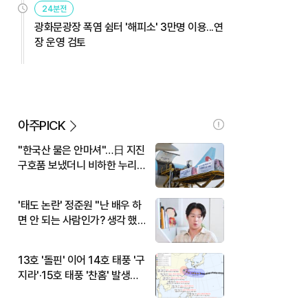
24분전
광화문광장 폭염 쉼터 '해피소' 3만명 이용...연
장 운영 검토
아주PICK
"한국산 물은 안마셔"…日 지진
구호품 보냈더니 비하한 누리
꾼
'태도 논란' 정준원 "난 배우 하
면 안 되는 사람인가? 생각 했
다"
13호 '돌핀' 이어 14호 태풍 '구
지라'·15호 태풍 '찬홈' 발생…
현재 위치와 이동경로는?