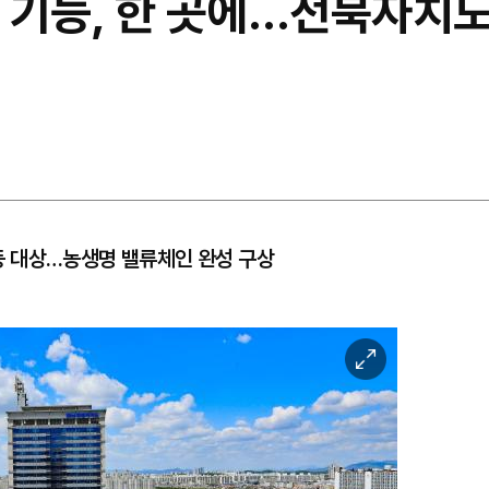
 기능, 한 곳에…전북자치도
 대상…농생명 밸류체인 완성 구상
이
미
지
확
대