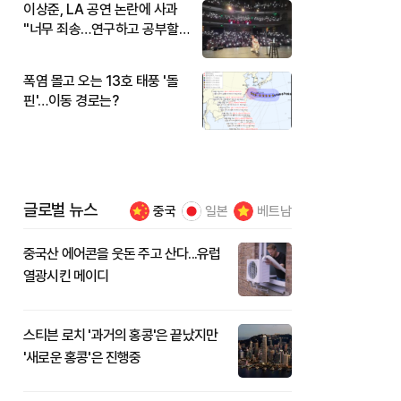
이상준, LA 공연 논란에 사과
"너무 죄송…연구하고 공부할
것"
폭염 몰고 오는 13호 태풍 '돌
핀'…이동 경로는?
글로벌 뉴스
중국
일본
베트남
중국산 에어콘을 웃돈 주고 산다...유럽
열광시킨 메이디
스티븐 로치 '과거의 홍콩'은 끝났지만
'새로운 홍콩'은 진행중