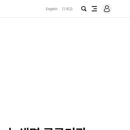
로
English
日本語
그
검
전
인
색
체
메
뉴