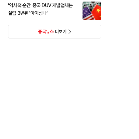
'역사적 순간' 중국 DUV 개발업체는
설립 3년된 '아이성나'
중국뉴스
더보기