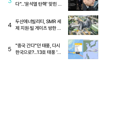
3
다"...'윤석열 탄핵' 맞힌 무
당, '성지글' 등장
두산에너빌리티, SMR 세
4
제 지원·빌 게이츠 방한 기
대에 5%대 강세
"중국 간다"던 태풍, 다시
5
한국으로?...13호 태풍 '돌
핀' 방향 급전환