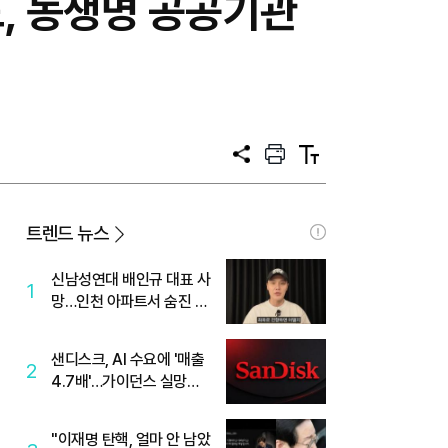
, 농생명 공공기관
공
프
텍
유
린
스
트
트
크
기
트렌드 뉴스
신남성연대 배인규 대표 사
1
망…인천 아파트서 숨진 채
발견
샌디스크, AI 수요에 '매출
2
4.7배'…가이던스 실망에
'주가는 하락'
"이재명 탄핵, 얼마 안 남았