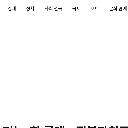
경제
정치
사회·전국
국제
포토
문화·연예