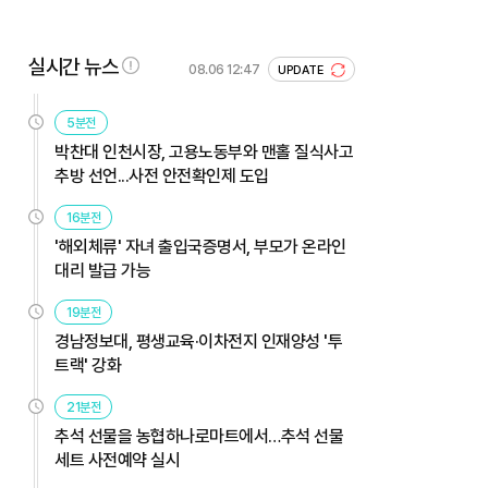
실시간 뉴스
08.06 12:47
UPDATE
5분전
박찬대 인천시장, 고용노동부와 맨홀 질식사고
추방 선언...사전 안전확인제 도입
16분전
'해외체류' 자녀 출입국증명서, 부모가 온라인
대리 발급 가능
19분전
경남정보대, 평생교육·이차전지 인재양성 '투
트랙' 강화
21분전
추석 선물을 농협하나로마트에서…추석 선물
세트 사전예약 실시