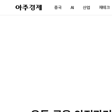
아
중국
AI
산업
재테크
주
경
제