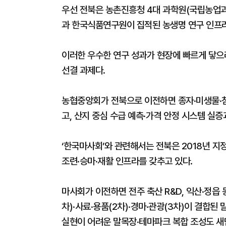
우선 전북은 농촌진흥청 4대 과학원(국립농
과 한국식품연구원이 집적된 농생명 연구 인프
이러한 우수한 연구 성과가 현장에 빠르게 닿으
선결 과제다.
농협중앙회가 전북으로 이전하면 종자·미생물·
고, 산지 중심 수급 예측·가격 안정 시스템 실
‘한국마사회’와 관련해서는 전북은 2018년 지
조련·승마·재활 인프라를 갖추고 있다.
마사회가 이전하면 전주 축산 R&D, 익산·정읍
차)·사료·용품(2차)·경마·관광(3차)이 결합된
실현이 어려운 말목장·테마파크 복합 조성도 새