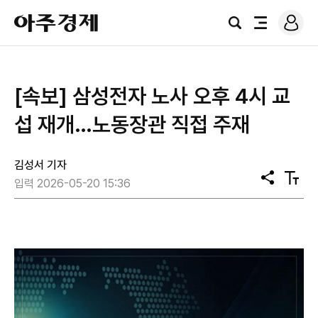
로
아
그
검
전
주
인
색
체
경
메
제
뉴
[속보] 삼성전자 노사 오후 4시 교
섭 재개…노동장관 직접 주재
김성서 기자
공
텍
입력 2026-05-20 15:36
유
스
트
크
기