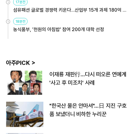
17분전
섬유패션 글로벌 경쟁력 키운다…산업부 15개 과제 180억 지
원
18분전
농식품부, '천원의 아침밥' 참여 200개 대학 선정
아주PICK >
이재룡 재판行…다시 떠오른 연예계
'사고 후 미조치' 사례
"한국산 물은 안마셔"…日 지진 구호
품 보냈더니 비하한 누리꾼