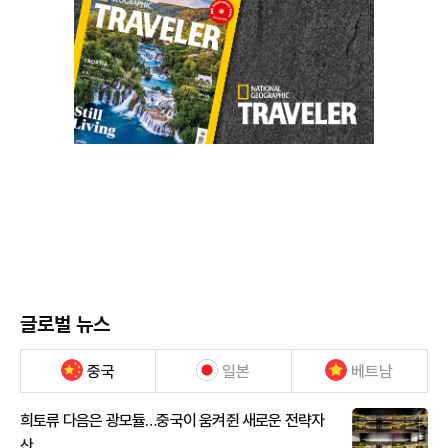
글로벌 뉴스
중국
일본
베트남
희토류 다음은 광모듈…중국이 움켜쥔 새로운 전략자
산