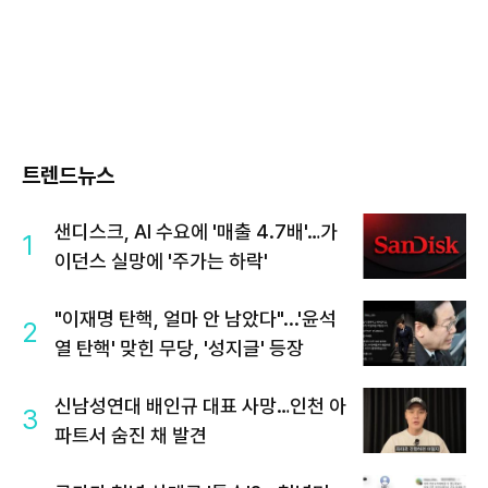
트렌드뉴스
샌디스크, AI 수요에 '매출 4.7배'…가
1
이던스 실망에 '주가는 하락'
"이재명 탄핵, 얼마 안 남았다"...'윤석
2
열 탄핵' 맞힌 무당, '성지글' 등장
신남성연대 배인규 대표 사망…인천 아
3
파트서 숨진 채 발견