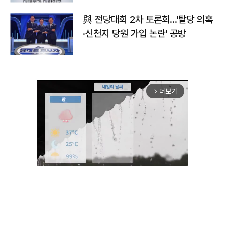
與 전당대회 2차 토론회…'탈당 의혹
·신천지 당원 가입 논란' 공방
더보기
arrow_forward_ios
Unmute