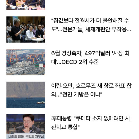
야"
"집값보다 전월세가 더 불안해질 수
도"…전문가들, 세제개편안 부작용
우려
6월 경상흑자, 497억달러 '사상 최
대'…OECD 2위 수준
이란·오만, 호르무즈 새 항로 좌표 합
의…"전면 개방은 아냐"
李대통령 "쿠데타 소지 없애려면 사
관학교 통합"