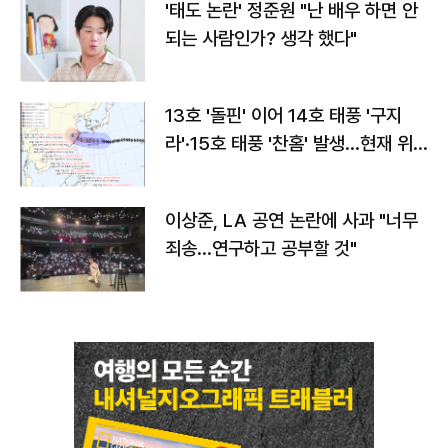
'태도 논란' 정준원 "난 배우 하면 안
되는 사람인가? 생각 했다"
13호 '돌핀' 이어 14호 태풍 '구지
라'·15호 태풍 '찬홈' 발생…현재 위
치와 이동경로는?
이상준, LA 공연 논란에 사과 "너무
죄송…연구하고 공부할 것"