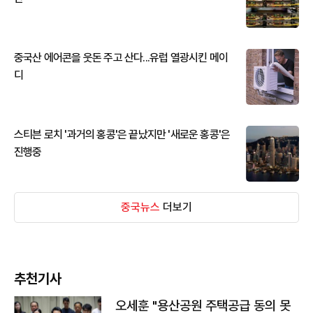
중국산 에어콘을 웃돈 주고 산다...유럽 열광시킨 메이
디
스티븐 로치 '과거의 홍콩'은 끝났지만 '새로운 홍콩'은
진행중
중국뉴스
더보기
추천기사
오세훈 "용산공원 주택공급 동의 못