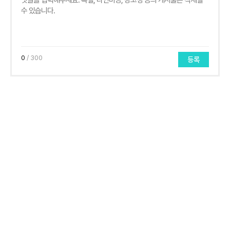
0
/ 300
등록