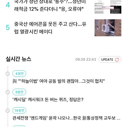
국가가 청년 상대로 '통수'?...청년미
4
래적금 12% 준다더니 "응, 오류야"
중국산 에어콘을 웃돈 주고 산다...유
5
럽 열광시킨 메이디
실시간 뉴스
08.06 22:43
UPDATE
4분전
與 "'하늘이법' 여야 공동 발의 괜찮아…그것이 협치"
9분전
'캐시딜' 캐시워크 돈 버는 퀴즈, 정답은?
14분전
관세전쟁 '엔드게임' 윤곽 나오나…한국 新통상정책 교두보 활
용해야