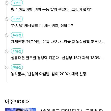
4분전
與 "'하늘이법' 여야 공동 발의 괜찮아…그것이 협치"
9분전
'캐시딜' 캐시워크 돈 버는 퀴즈, 정답은?
14분전
관세전쟁 '엔드게임' 윤곽 나오나…한국 新통상정책 교두보 활
용해야
17분전
섬유패션 글로벌 경쟁력 키운다…산업부 15개 과제 180억 지
원
18분전
농식품부, '천원의 아침밥' 참여 200개 대학 선정
아주PICK >