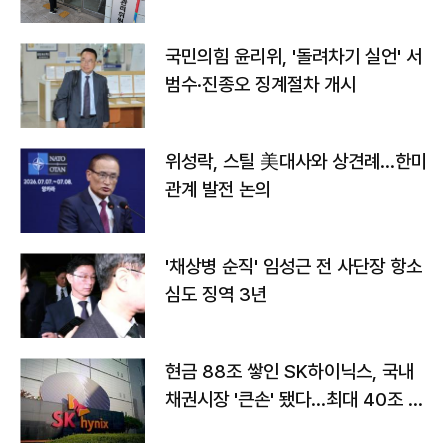
국민의힘 윤리위, '돌려차기 실언' 서
범수·진종오 징계절차 개시
위성락, 스틸 美대사와 상견례…한미
관계 발전 논의
'채상병 순직' 임성근 전 사단장 항소
심도 징역 3년
현금 88조 쌓인 SK하이닉스, 국내
채권시장 '큰손' 됐다…최대 40조 투
자