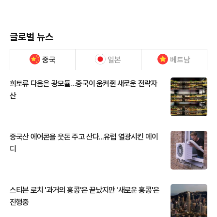
글로벌 뉴스
중국
일본
베트남
희토류 다음은 광모듈…중국이 움켜쥔 새로운 전략자
산
중국산 에어콘을 웃돈 주고 산다...유럽 열광시킨 메이
디
스티븐 로치 '과거의 홍콩'은 끝났지만 '새로운 홍콩'은
진행중