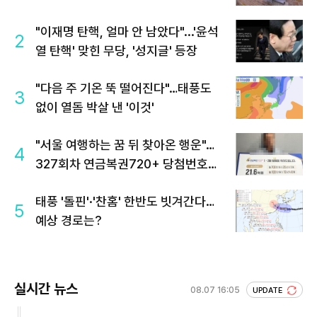
"이재명 탄핵, 얼마 안 남았다"...'윤석
2
열 탄핵' 맞힌 무당, '성지글' 등장
"다음 주 기온 뚝 떨어진다"…태풍도
3
없이 열돔 박살 낸 '이것'
"서울 여행하는 꿈 뒤 찾아온 행운"…
4
327회차 연금복권720+ 당첨번호조
회 주목
태풍 '돌핀'·'찬홈' 한반도 빗겨간다…
5
예상 경로는?
실시간 뉴스
08.07 16:05
UPDATE