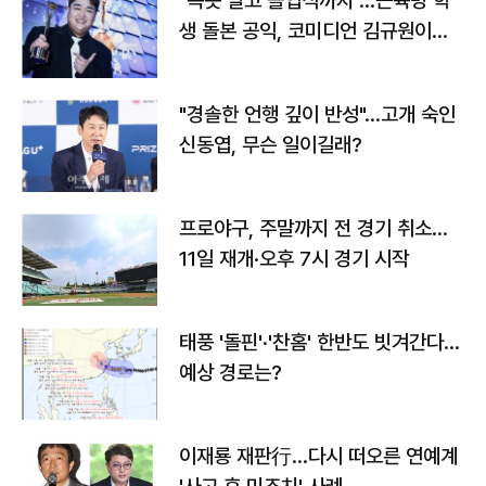
"속옷 빨고 졸업식까지"…근육병 학
생 돌본 공익, 코미디언 김규원이었
다
"경솔한 언행 깊이 반성"…고개 숙인
신동엽, 무슨 일이길래?
프로야구, 주말까지 전 경기 취소…
11일 재개·오후 7시 경기 시작
태풍 '돌핀'·'찬홈' 한반도 빗겨간다…
예상 경로는?
이재룡 재판行…다시 떠오른 연예계