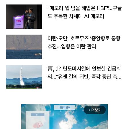
"메모리 월 넘을 해법은 HBF"…구글
도 주목한 차세대 AI 메모리
이란·오만, 호르무즈 '중앙항로 통항'
추진…입항은 이란 관리
靑, 北 탄도미사일에 안보실 긴급회
의…"유엔 결의 위반, 즉각 중단 촉
구"
더보기
arrow_forward_ios