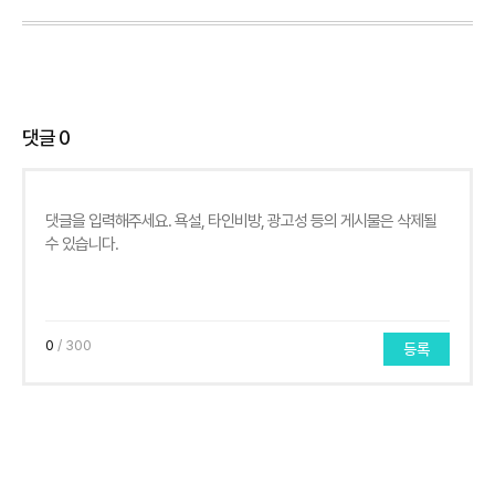
댓글
0
0
/ 300
등록