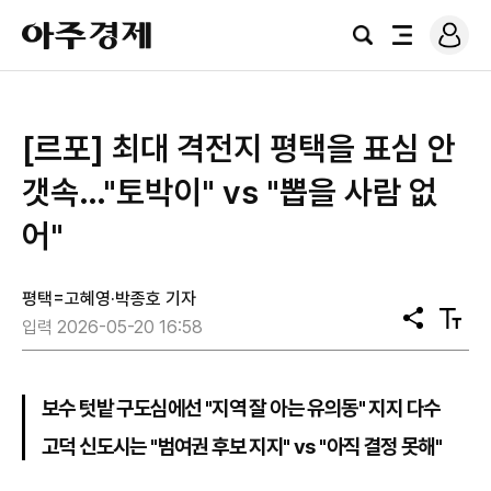
로
아
그
검
전
주
인
색
체
경
메
제
뉴
[르포] 최대 격전지 평택을 표심 안
갯속…"토박이" vs "뽑을 사람 없
어"
평택=고혜영·박종호 기자
공
텍
입력 2026-05-20 16:58
유
스
트
크
기
보수 텃밭 구도심에선 "지역 잘 아는 유의동" 지지 다수
고덕 신도시는 "범여권 후보 지지" vs "아직 결정 못해"