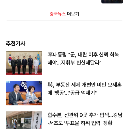
중국뉴스
더보기
추천기사
李대통령 "군, 내란 이후 신뢰 회복
해야…지휘부 헌신해달라"
與, 부동산 세제 개편안 비판 오세훈
에 '맹공'…"공급 억제기"
합수본, 선관위 9곳 추가 압색…강남
·서초도 '투표율 허위 입력' 정황