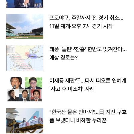
프로야구, 주말까지 전 경기 취소…
11일 재개·오후 7시 경기 시작
태풍 '돌핀'·'찬홈' 한반도 빗겨간다…
예상 경로는?
이재룡 재판行…다시 떠오른 연예계
'사고 후 미조치' 사례
"한국산 물은 안마셔"…日 지진 구호
품 보냈더니 비하한 누리꾼