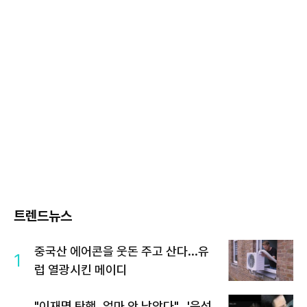
트렌드뉴스
중국산 에어콘을 웃돈 주고 산다...유
1
럽 열광시킨 메이디
"이재명 탄핵, 얼마 안 남았다"...'윤석