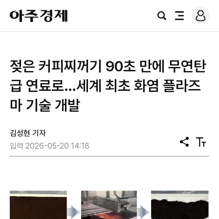
로
아
그
검
전
주
인
색
체
경
메
제
뉴
젖은 커피찌꺼기 90초 만에 무연탄
급 연료로…세계 최초 화염 플라즈
마 기술 개발
김성현 기자
공
텍
입력 2026-05-20 14:18
유
스
트
크
기