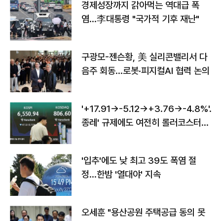
경제성장까지 갉아먹는 역대급 폭
염…李대통령 "국가적 기후 재난"
구광모-젠슨황, 美 실리콘밸리서 다
음주 회동…로봇·피지컬AI 협력 논의
'+17.91→-5.12→+3.76→-4.8%'…'
종레' 규제에도 여전히 롤러코스터
타는 코스피
'입추'에도 낮 최고 39도 폭염 절
정…한밤 '열대야' 지속
오세훈 "용산공원 주택공급 동의 못