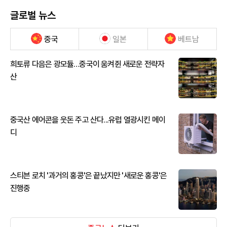
글로벌 뉴스
중국
일본
베트남
희토류 다음은 광모듈…중국이 움켜쥔 새로운 전략자
산
중국산 에어콘을 웃돈 주고 산다...유럽 열광시킨 메이
디
스티븐 로치 '과거의 홍콩'은 끝났지만 '새로운 홍콩'은
진행중