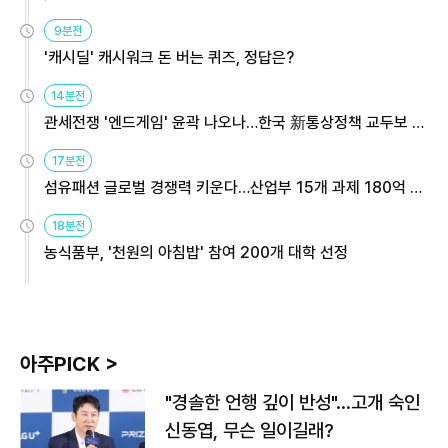
9분전
'캐시딜' 캐시워크 돈 버는 퀴즈, 정답은?
14분전
관세전쟁 '엔드게임' 윤곽 나오나…한국 新통상정책 교두보 활
용해야
17분전
섬유패션 글로벌 경쟁력 키운다…산업부 15개 과제 180억 지
원
18분전
농식품부, '천원의 아침밥' 참여 200개 대학 선정
아주PICK >
"경솔한 언행 깊이 반성"…고개 숙인
신동엽, 무슨 일이길래?