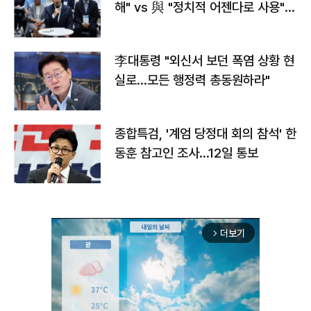
해" vs 與 "정치적 어젠다로 사용"
맞불
李대통령 "외신서 보던 폭염 상황 현
실로…모든 행정력 총동원하라"
종합특검, '계엄 당정대 회의 참석' 한
동훈 참고인 조사...12일 통보
더보기
arrow_forward_ios