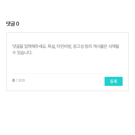
댓글
0
0
/ 300
등록