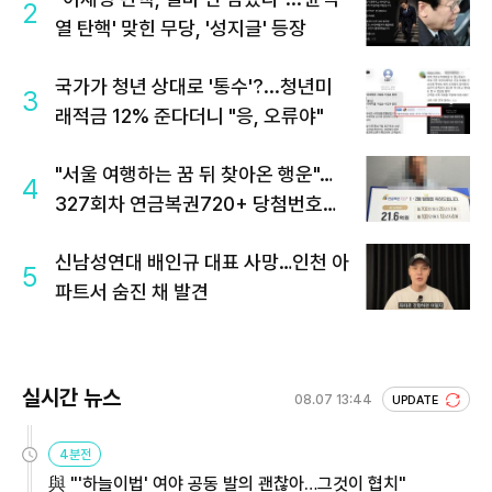
2
열 탄핵' 맞힌 무당, '성지글' 등장
국가가 청년 상대로 '통수'?...청년미
3
래적금 12% 준다더니 "응, 오류야"
"서울 여행하는 꿈 뒤 찾아온 행운"…
4
327회차 연금복권720+ 당첨번호조
회 주목
신남성연대 배인규 대표 사망…인천 아
5
파트서 숨진 채 발견
실시간 뉴스
08.07 13:44
UPDATE
4분전
與 "'하늘이법' 여야 공동 발의 괜찮아…그것이 협치"