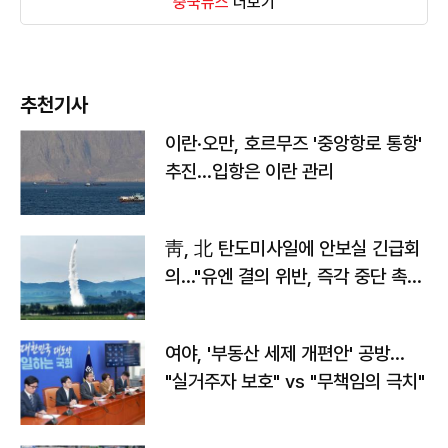
중국뉴스
더보기
추천기사
이란·오만, 호르무즈 '중앙항로 통항'
추진…입항은 이란 관리
靑, 北 탄도미사일에 안보실 긴급회
의…"유엔 결의 위반, 즉각 중단 촉
구"
여야, '부동산 세제 개편안' 공방…
"실거주자 보호" vs "무책임의 극치"