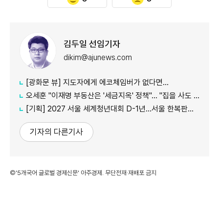
김두일 선임기자
dikim@ajunews.com
[광화문 뷰] 지도자에게 에코체임버가 없다면…
오세훈 "이재명 부동산은 '세금지옥' 정책"… "집을 사도 팔아도 세금만 늘어"
[기획] 2027 서울 세계청년대회 D-1년…서울 한복판에서 만나는 '가톨릭 문화의 모든 것'
기자의 다른기사
©'5개국어 글로벌 경제신문' 아주경제. 무단전재·재배포 금지