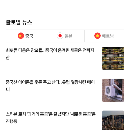
글로벌 뉴스
중국
일본
베트남
희토류 다음은 광모듈…중국이 움켜쥔 새로운 전략자
산
중국산 에어콘을 웃돈 주고 산다...유럽 열광시킨 메이
디
스티븐 로치 '과거의 홍콩'은 끝났지만 '새로운 홍콩'은
진행중