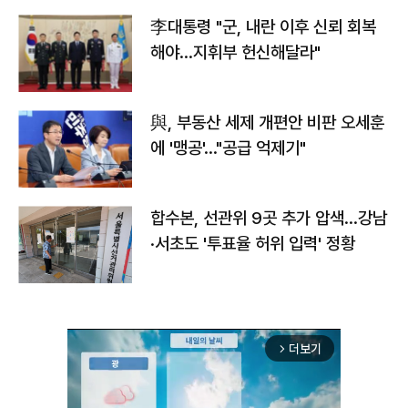
李대통령 "군, 내란 이후 신뢰 회복
해야…지휘부 헌신해달라"
與, 부동산 세제 개편안 비판 오세훈
에 '맹공'…"공급 억제기"
합수본, 선관위 9곳 추가 압색…강남
·서초도 '투표율 허위 입력' 정황
더보기
arrow_forward_ios