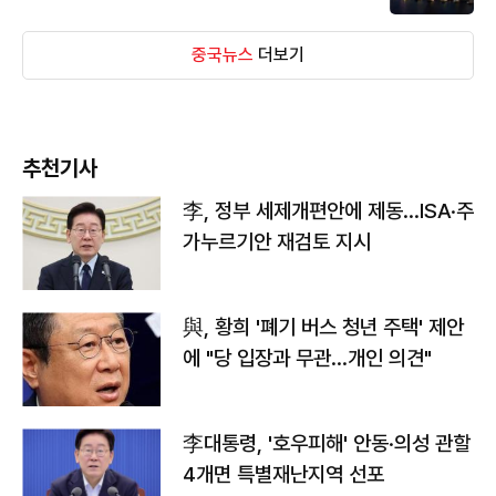
중국뉴스
더보기
추천기사
李, 정부 세제개편안에 제동…ISA·주
가누르기안 재검토 지시
與, 황희 '폐기 버스 청년 주택' 제안
에 "당 입장과 무관…개인 의견"
李대통령, '호우피해' 안동·의성 관할
4개면 특별재난지역 선포