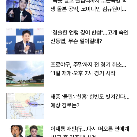
"속옷 빨고 졸업식까지"…근육병 학
생 돌본 공익, 코미디언 김규원이었
다
"경솔한 언행 깊이 반성"…고개 숙인
신동엽, 무슨 일이길래?
프로야구, 주말까지 전 경기 취소…
11일 재개·오후 7시 경기 시작
태풍 '돌핀'·'찬홈' 한반도 빗겨간다…
예상 경로는?
이재룡 재판行…다시 떠오른 연예계