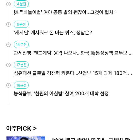
4분전
與 "'하늘이법' 여야 공동 발의 괜찮아…그것이 협치"
9분전
'캐시딜' 캐시워크 돈 버는 퀴즈, 정답은?
14분전
관세전쟁 '엔드게임' 윤곽 나오나…한국 新통상정책 교두보 활
용해야
17분전
섬유패션 글로벌 경쟁력 키운다…산업부 15개 과제 180억 지
원
18분전
농식품부, '천원의 아침밥' 참여 200개 대학 선정
아주PICK >