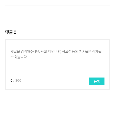
댓글
0
0
/ 300
등록