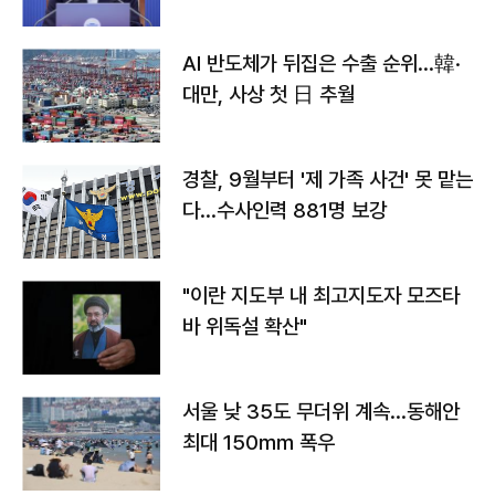
AI 반도체가 뒤집은 수출 순위…韓·
대만, 사상 첫 日 추월
경찰, 9월부터 '제 가족 사건' 못 맡는
다…수사인력 881명 보강
"이란 지도부 내 최고지도자 모즈타
바 위독설 확산"
서울 낮 35도 무더위 계속…동해안
최대 150㎜ 폭우