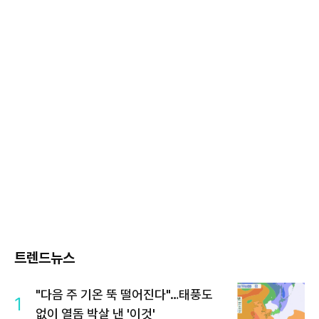
트렌드뉴스
"다음 주 기온 뚝 떨어진다"…태풍도
1
없이 열돔 박살 낸 '이것'