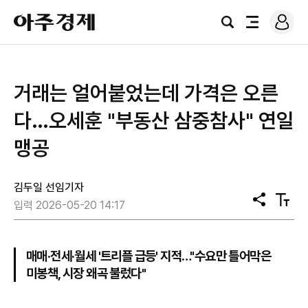
로
아
그
검
전
주
인
색
체
경
메
제
뉴
거래는 얼어붙었는데 가격은 오른
다…오세훈 "부동산 삼중참사" 연일
맹공
김두일 선임기자
공
텍
입력 2026-05-20 14:17
유
스
트
크
기
매매·전세·월세 '트리플 급등' 지적…"수요만 틀어막은
미봉책, 시장 왜곡 불렀다"