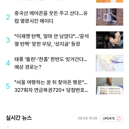
중국산 에어콘을 웃돈 주고 산다...유
2
럽 열광시킨 메이디
"이재명 탄핵, 얼마 안 남았다"...'윤석
3
열 탄핵' 맞힌 무당, '성지글' 등장
태풍 '돌핀'·'찬홈' 한반도 빗겨간다…
4
예상 경로는?
"서울 여행하는 꿈 뒤 찾아온 행운"…
5
327회차 연금복권720+ 당첨번호조
회 주목
실시간 뉴스
08.08 10:30
UPDATE