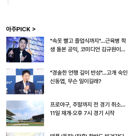
아주PICK >
"속옷 빨고 졸업식까지"…근육병 학
생 돌본 공익, 코미디언 김규원이었
다
"경솔한 언행 깊이 반성"…고개 숙인
신동엽, 무슨 일이길래?
프로야구, 주말까지 전 경기 취소…
11일 재개·오후 7시 경기 시작