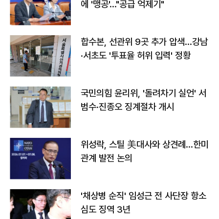
에 '맹공'…"공급 억제기"
합수본, 선관위 9곳 추가 압색…강남
·서초도 '투표율 허위 입력' 정황
국민의힘 윤리위, '돌려차기 실언' 서
범수·진종오 징계절차 개시
위성락, 스틸 美대사와 상견례…한미
관계 발전 논의
'채상병 순직' 임성근 전 사단장 항소
심도 징역 3년