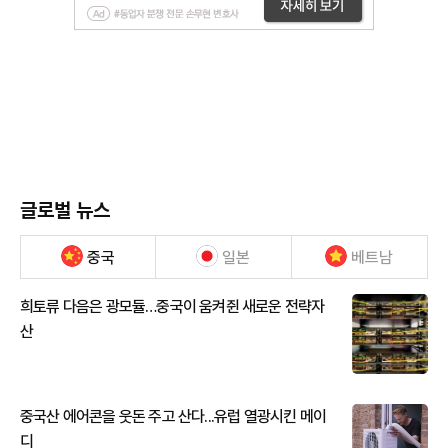
글로벌 뉴스
중국
일본
베트남
희토류 다음은 광모듈…중국이 움켜쥔 새로운 전략자
산
중국산 에어콘을 웃돈 주고 산다...유럽 열광시킨 메이
디