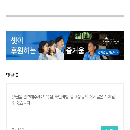
댓글
0
0
/ 300