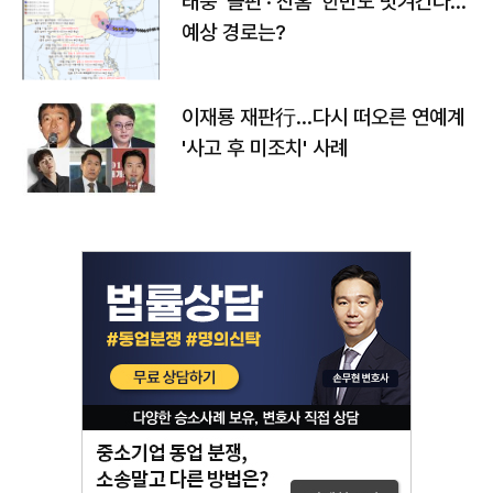
태풍 '돌핀'·'찬홈' 한반도 빗겨간다…
예상 경로는?
이재룡 재판行…다시 떠오른 연예계
'사고 후 미조치' 사례