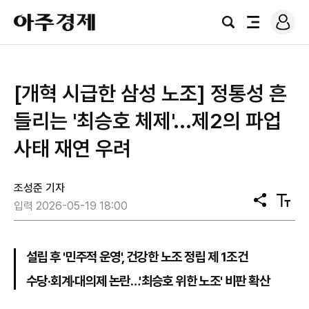
로
아
그
검
전
주
인
색
체
경
메
제
뉴
[개혁 시급한 삼성 노조] 정통성 흔
들리는 '최승호 체제'...제2의 파업
사태 재연 우려
조성준 기자
공
텍
입력 2026-05-19 18:00
유
스
트
크
기
설립 후 '민주적 운영', 건강한 노조 정립 제 1조건
수당·회계·대의제 논란…'최승호 위한 노조' 비판 확산