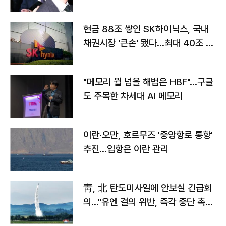
현금 88조 쌓인 SK하이닉스, 국내
채권시장 '큰손' 됐다…최대 40조 투
자
"메모리 월 넘을 해법은 HBF"…구글
도 주목한 차세대 AI 메모리
이란·오만, 호르무즈 '중앙항로 통항'
추진…입항은 이란 관리
靑, 北 탄도미사일에 안보실 긴급회
의…"유엔 결의 위반, 즉각 중단 촉
구"