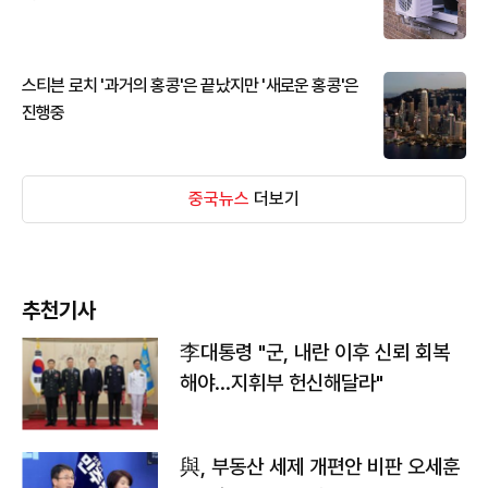
스티븐 로치 '과거의 홍콩'은 끝났지만 '새로운 홍콩'은
진행중
중국뉴스
더보기
추천기사
李대통령 "군, 내란 이후 신뢰 회복
해야…지휘부 헌신해달라"
與, 부동산 세제 개편안 비판 오세훈