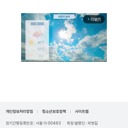
더보기
arrow_forward_ios
Mute
개인정보처리방침
청소년보호정책
사이트맵
정기간행등록번호 : 서울 아 00493
회장·발행인 : 곽영길