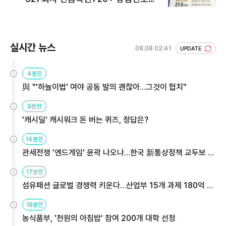
회 주목
실시간 뉴스
08.08 02:41
UPDATE
4분전
與 "'하늘이법' 여야 공동 발의 괜찮아…그것이 협치"
9분전
'캐시딜' 캐시워크 돈 버는 퀴즈, 정답은?
14분전
관세전쟁 '엔드게임' 윤곽 나오나…한국 新통상정책 교두보 활
용해야
17분전
섬유패션 글로벌 경쟁력 키운다…산업부 15개 과제 180억 지
원
18분전
농식품부, '천원의 아침밥' 참여 200개 대학 선정