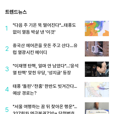
트렌드뉴스
"다음 주 기온 뚝 떨어진다"…태풍도
1
없이 열돔 박살 낸 '이것'
중국산 에어콘을 웃돈 주고 산다...유
2
럽 열광시킨 메이디
"이재명 탄핵, 얼마 안 남았다"...'윤석
3
열 탄핵' 맞힌 무당, '성지글' 등장
태풍 '돌핀'·'찬홈' 한반도 빗겨간다…
4
예상 경로는?
"서울 여행하는 꿈 뒤 찾아온 행운"…
5
327회차 연금복권720+ 당첨번호조