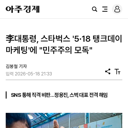
로
아
그
검
전
주
인
색
체
경
메
제
뉴
李대통령, 스타벅스 '5·18 탱크데이
마케팅'에 "민주주의 모독"
김봉철 기자
공
텍
입력 2026-05-18 21:33
유
스
트
크
기
SNS 통해 직격 비판…정용진, 스벅 대표 전격 해임