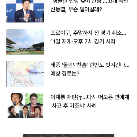
"경솔한 언행 깊이 반성"…고개 숙인
신동엽, 무슨 일이길래?
프로야구, 주말까지 전 경기 취소…
11일 재개·오후 7시 경기 시작
태풍 '돌핀'·'찬홈' 한반도 빗겨간다…
예상 경로는?
이재룡 재판行…다시 떠오른 연예계
'사고 후 미조치' 사례