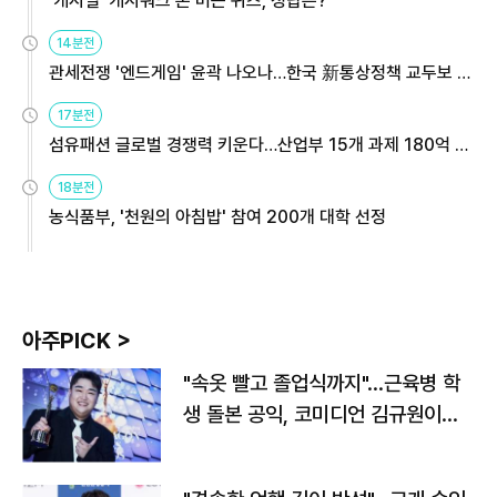
'캐시딜' 캐시워크 돈 버는 퀴즈, 정답은?
14분전
관세전쟁 '엔드게임' 윤곽 나오나…한국 新통상정책 교두보 활
용해야
17분전
섬유패션 글로벌 경쟁력 키운다…산업부 15개 과제 180억 지
원
18분전
농식품부, '천원의 아침밥' 참여 200개 대학 선정
아주PICK >
"속옷 빨고 졸업식까지"…근육병 학
생 돌본 공익, 코미디언 김규원이었
다