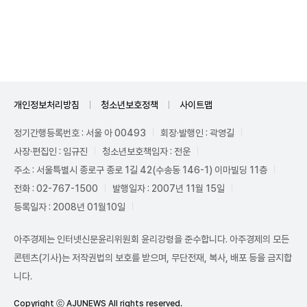
Unmute
개인정보처리방침
청소년보호정책
사이트맵
정기간행등록번호 : 서울 아 00493
회장·발행인 : 곽영길
사장·편집인 : 임규진
청소년보호책임자 : 전운
주소 : 서울특별시 종로구 종로 1길 42(수송동 146-1) 이마빌딩 11층
전화 : 02-767-1500
발행일자 : 2007년 11월 15일
등록일자 : 2008년 01월10일
아주경제는 인터넷신문윤리위원회 윤리강령을 준수합니다. 아주경제의 모든
콘텐츠(기사)는 저작권법의 보호를 받으며, 무단전재, 복사, 배포 등을 금지합
니다.
Copyright ⓒ AJUNEWS All rights reserved.