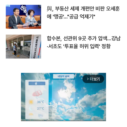
與, 부동산 세제 개편안 비판 오세훈
에 '맹공'…"공급 억제기"
합수본, 선관위 9곳 추가 압색…강남
·서초도 '투표율 허위 입력' 정황
더보기
arrow_forward_ios