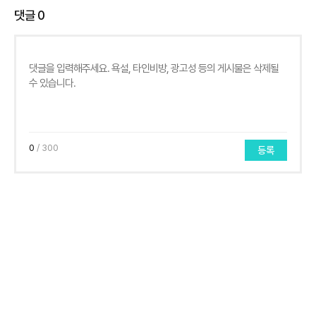
댓글
0
0
/ 300
등록