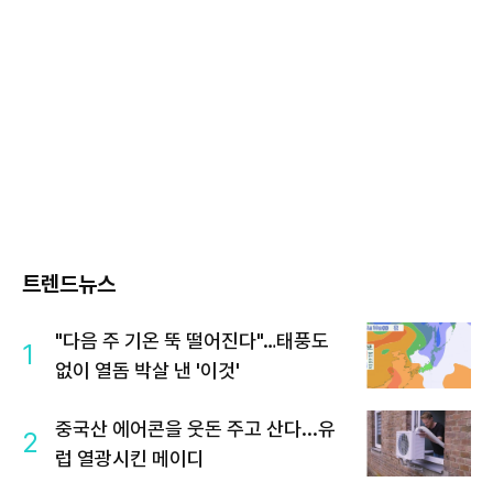
트렌드뉴스
"다음 주 기온 뚝 떨어진다"…태풍도
1
없이 열돔 박살 낸 '이것'
중국산 에어콘을 웃돈 주고 산다...유
2
럽 열광시킨 메이디