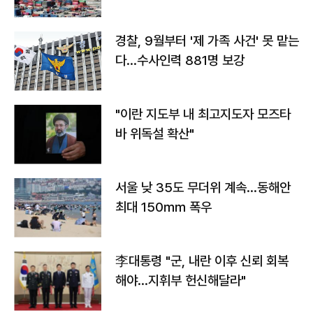
경찰, 9월부터 '제 가족 사건' 못 맡는
다…수사인력 881명 보강
"이란 지도부 내 최고지도자 모즈타
바 위독설 확산"
서울 낮 35도 무더위 계속…동해안
최대 150㎜ 폭우
李대통령 "군, 내란 이후 신뢰 회복
해야…지휘부 헌신해달라"