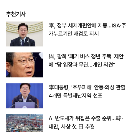
추천기사
李, 정부 세제개편안에 제동…ISA·주
가누르기안 재검토 지시
與, 황희 '폐기 버스 청년 주택' 제안
에 "당 입장과 무관…개인 의견"
李대통령, '호우피해' 안동·의성 관할
4개면 특별재난지역 선포
AI 반도체가 뒤집은 수출 순위…韓·
대만, 사상 첫 日 추월