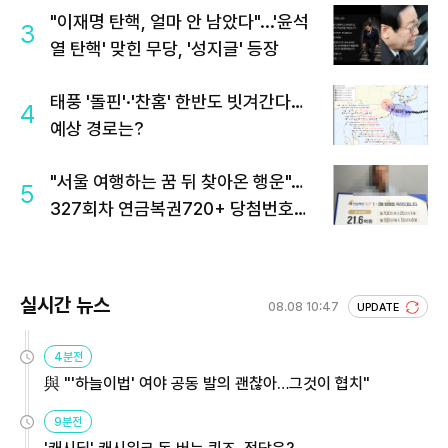
"이재명 탄핵, 얼마 안 남았다"...'윤석
3
열 탄핵' 맞힌 무당, '성지글' 등장
태풍 '돌핀'·'찬홈' 한반도 빗겨간다…
4
예상 경로는?
"서울 여행하는 꿈 뒤 찾아온 행운"…
5
327회차 연금복권720+ 당첨번호조
회 주목
실시간 뉴스
08.08 10:47
UPDATE
4분전
與 "'하늘이법' 여야 공동 발의 괜찮아…그것이 협치"
9분전