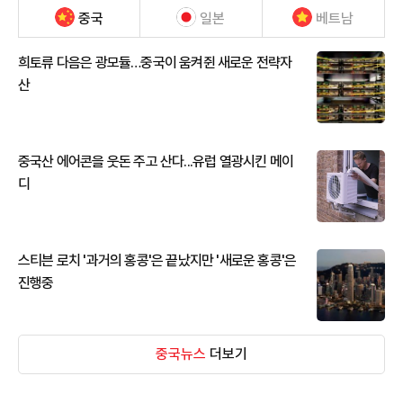
중국
일본
베트남
희토류 다음은 광모듈…중국이 움켜쥔 새로운 전략자
산
중국산 에어콘을 웃돈 주고 산다...유럽 열광시킨 메이
디
스티븐 로치 '과거의 홍콩'은 끝났지만 '새로운 홍콩'은
진행중
중국뉴스
더보기