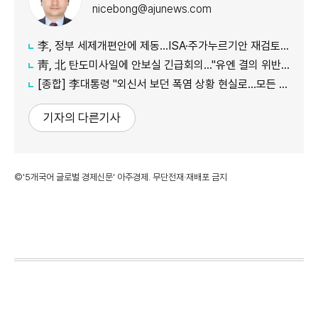
nicebong@ajunews.com
李, 정부 세제개편안에 제동…ISA·주가누르기안 재검토 지시
靑, 北 탄도미사일에 안보실 긴급회의…"유엔 결의 위반, 즉각 중단 촉구"
[종합] 李대통령 "외신서 보던 폭염 상황 현실로…모든 행정력 총동원하라"
기자의 다른기사
©'5개국어 글로벌 경제신문' 아주경제. 무단전재·재배포 금지