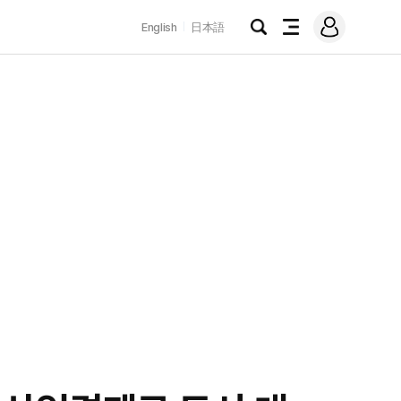
로
English
日本語
그
검
전
인
색
체
메
뉴