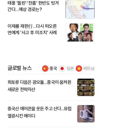
태풍 '돌핀'·'찬홈' 한반도 빗겨
간다…예상 경로는?
이재룡 재판行…다시 떠오른
연예계 '사고 후 미조치' 사례
글로벌 뉴스
중국
일본
베트남
희토류 다음은 광모듈…중국이 움켜쥔
새로운 전략자산
중국산 에어콘을 웃돈 주고 산다...유럽
열광시킨 메이디