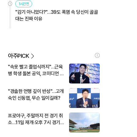
1시간전
"감기 아니었다?"…39도 폭염 속 당신이 골골
대는 진짜 이유
아주PICK
"속옷 빨고 졸업식까지"…근육
병 학생 돌본 공익, 코미디언 김
규원이었다
"경솔한 언행 깊이 반성"…고개
숙인 신동엽, 무슨 일이길래?
프로야구, 주말까지 전 경기 취
소…11일 재개·오후 7시 경기
시작