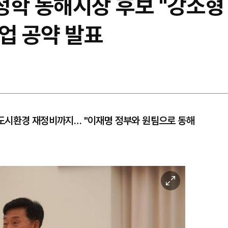
이정학 동해시장 후보 "강소
업 공약 발표
도시환경 재정비까지… "이재명 정부와 원팀으로 동해
이
미
지
확