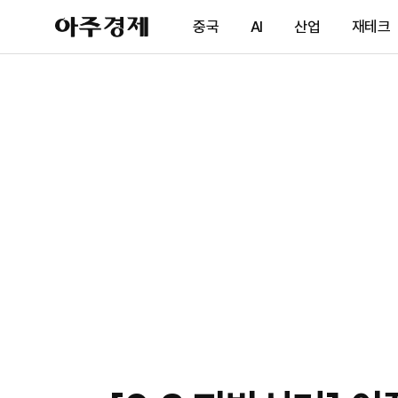
아
중국
AI
산업
재테크
주
경
제