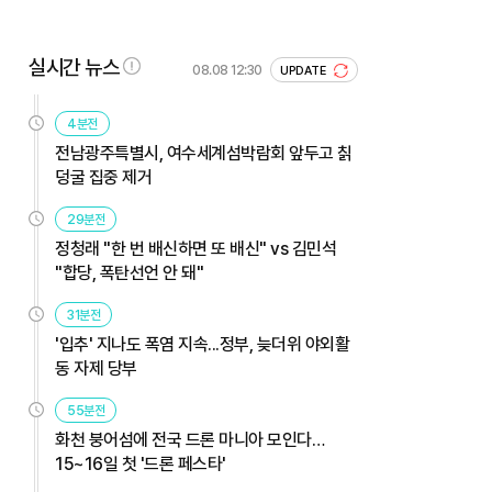
실시간 뉴스
08.08 12:30
UPDATE
4분전
전남광주특별시, 여수세계섬박람회 앞두고 칡
덩굴 집중 제거
29분전
정청래 "한 번 배신하면 또 배신" vs 김민석
"합당, 폭탄선언 안 돼"
31분전
'입추' 지나도 폭염 지속...정부, 늦더위 야외활
동 자제 당부
55분전
화천 붕어섬에 전국 드론 마니아 모인다…
15~16일 첫 '드론 페스타'