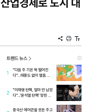
형 산업경제로 도시 대
공
프
텍
유
린
스
트
트
크
기
트렌드 뉴스
"다음 주 기온 뚝 떨어진
1
다"…태풍도 없이 열돔 박
살 낸 '이것'
"이재명 탄핵, 얼마 안 남았
2
다"...'윤석열 탄핵' 맞힌 무
당, '성지글' 등장
중국산 에어콘을 웃돈 주고