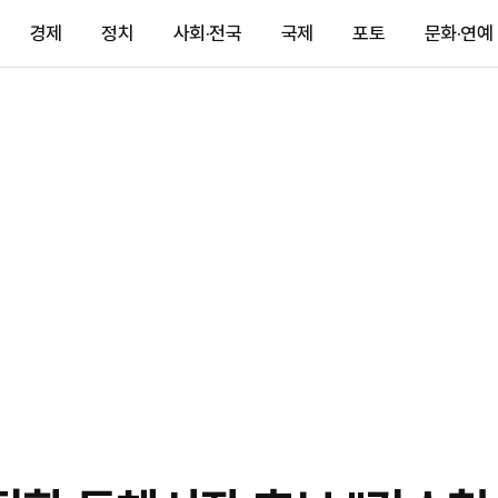
경제
정치
사회·전국
국제
포토
문화·연예