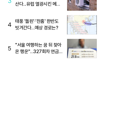
3
산다...유럽 열광시킨 메이
디
태풍 '돌핀'·'찬홈' 한반도
4
빗겨간다…예상 경로는?
"서울 여행하는 꿈 뒤 찾아
5
온 행운"…327회차 연금
복권720+ 당첨번호조회
주목