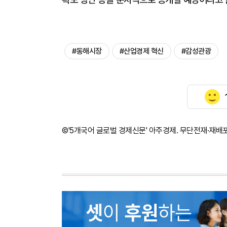
#동해시장
#산업경제 혁신
#감성관광
©'5개국어 글로벌 경제신문' 아주경제. 무단전재·재배