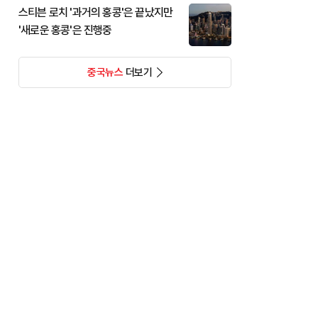
스티븐 로치 '과거의 홍콩'은 끝났지만
'새로운 홍콩'은 진행중
중국뉴스
더보기