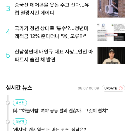
중국산 에어콘을 웃돈 주고 산다...유
3
럽 열광시킨 메이디
국가가 청년 상대로 '통수'?...청년미
4
래적금 12% 준다더니 "응, 오류야"
신남성연대 배인규 대표 사망…인천 아
5
파트서 숨진 채 발견
실시간 뉴스
08.07 06:09
UPDATE
4분전
與 "'하늘이법' 여야 공동 발의 괜찮아…그것이 협치"
9분전
'캐시딜' 캐시워크 돈 버는 퀴즈, 정답은?