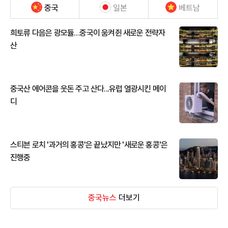
중국
일본
베트남
희토류 다음은 광모듈…중국이 움켜쥔 새로운 전략자
산
중국산 에어콘을 웃돈 주고 산다...유럽 열광시킨 메이
디
스티븐 로치 '과거의 홍콩'은 끝났지만 '새로운 홍콩'은
진행중
중국뉴스
더보기