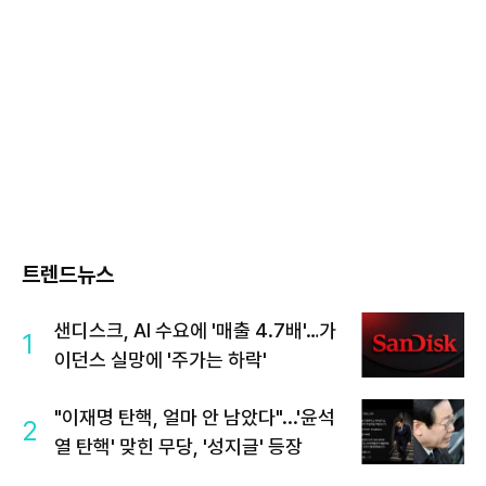
트렌드뉴스
샌디스크, AI 수요에 '매출 4.7배'…가
1
이던스 실망에 '주가는 하락'
"이재명 탄핵, 얼마 안 남았다"...'윤석
2
열 탄핵' 맞힌 무당, '성지글' 등장