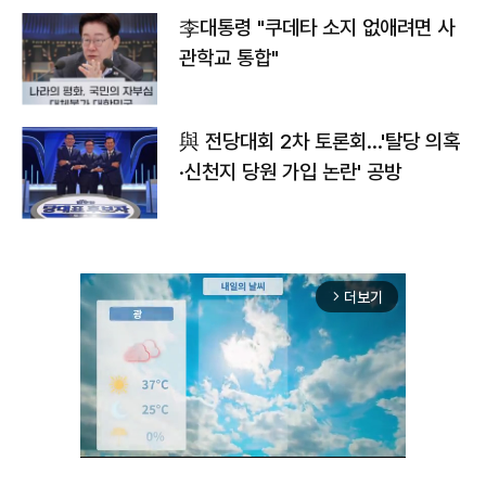
李대통령 "쿠데타 소지 없애려면 사
관학교 통합"
與 전당대회 2차 토론회…'탈당 의혹
·신천지 당원 가입 논란' 공방
더보기
arrow_forward_ios