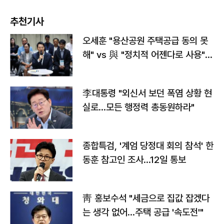
추천기사
오세훈 "용산공원 주택공급 동의 못
해" vs 與 "정치적 어젠다로 사용"
맞불
李대통령 "외신서 보던 폭염 상황 현
실로…모든 행정력 총동원하라"
종합특검, '계엄 당정대 회의 참석' 한
동훈 참고인 조사...12일 통보
靑 홍보수석 "세금으로 집값 잡겠다
는 생각 없어…주택 공급 '속도전'"