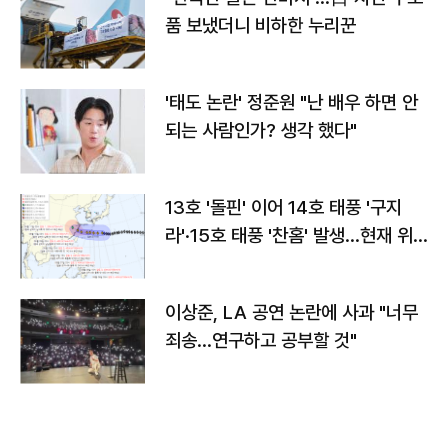
품 보냈더니 비하한 누리꾼
'태도 논란' 정준원 "난 배우 하면 안
되는 사람인가? 생각 했다"
13호 '돌핀' 이어 14호 태풍 '구지
라'·15호 태풍 '찬홈' 발생…현재 위
치와 이동경로는?
이상준, LA 공연 논란에 사과 "너무
죄송…연구하고 공부할 것"