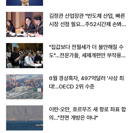
김정관 산업장관 "반도체 산업, 빠른
시장 선점 필요…주52시간제 손봐
야"
"집값보다 전월세가 더 불안해질 수
도"…전문가들, 세제개편안 부작용
우려
6월 경상흑자, 497억달러 '사상 최
대'…OECD 2위 수준
이란·오만, 호르무즈 새 항로 좌표 합
의…"전면 개방은 아냐"