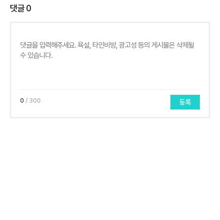
댓글
0
0
/ 300
등록