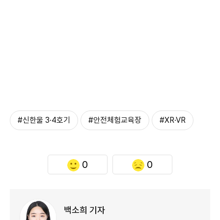
#신한울 3·4호기
#안전체험교육장
#XR·VR
0
0
백소희 기자