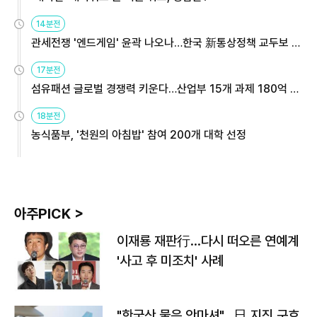
14분전
관세전쟁 '엔드게임' 윤곽 나오나…한국 新통상정책 교두보 활
용해야
17분전
섬유패션 글로벌 경쟁력 키운다…산업부 15개 과제 180억 지
원
18분전
농식품부, '천원의 아침밥' 참여 200개 대학 선정
아주PICK >
이재룡 재판行…다시 떠오른 연예계
'사고 후 미조치' 사례
"한국산 물은 안마셔"…日 지진 구호