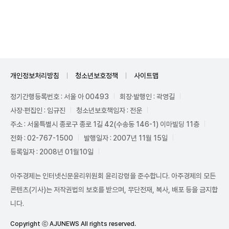
Unmute
개인정보처리방침
청소년보호정책
사이트맵
정기간행등록번호 : 서울 아 00493
회장·발행인 : 곽영길
사장·편집인 : 임규진
청소년보호책임자 : 전운
주소 : 서울특별시 종로구 종로 1길 42(수송동 146-1) 이마빌딩 11층
전화 : 02-767-1500
발행일자 : 2007년 11월 15일
등록일자 : 2008년 01월10일
아주경제는 인터넷신문윤리위원회 윤리강령을 준수합니다. 아주경제의 모든
콘텐츠(기사)는 저작권법의 보호를 받으며, 무단전재, 복사, 배포 등을 금지합
니다.
Copyright ⓒ AJUNEWS All rights reserved.