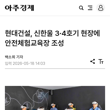
로
아
그
검
전
주
인
색
체
경
메
제
뉴
현대건설, 신한울 3·4호기 현장에
안전체험교육장 조성
백소희 기자
공
텍
입력 2026-05-18 14:03
유
스
트
크
기