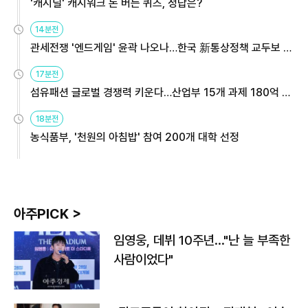
'캐시딜' 캐시워크 돈 버는 퀴즈, 정답은?
14분전
관세전쟁 '엔드게임' 윤곽 나오나…한국 新통상정책 교두보 활
용해야
17분전
섬유패션 글로벌 경쟁력 키운다…산업부 15개 과제 180억 지
원
18분전
농식품부, '천원의 아침밥' 참여 200개 대학 선정
아주PICK >
임영웅, 데뷔 10주년…"난 늘 부족한
사람이었다"