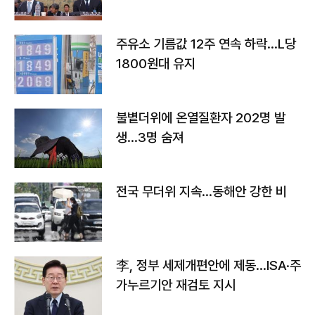
주유소 기름값 12주 연속 하락…L당
1800원대 유지
불볕더위에 온열질환자 202명 발
생…3명 숨져
전국 무더위 지속…동해안 강한 비
李, 정부 세제개편안에 제동…ISA·주
가누르기안 재검토 지시