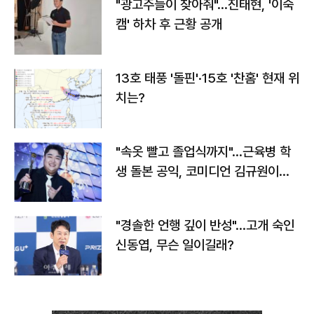
"광고주들이 찾아줘"…진태현, '이숙
캠' 하차 후 근황 공개
13호 태풍 '돌핀'·15호 '찬홈' 현재 위
치는?
"속옷 빨고 졸업식까지"…근육병 학
생 돌본 공익, 코미디언 김규원이었
다
"경솔한 언행 깊이 반성"…고개 숙인
신동엽, 무슨 일이길래?