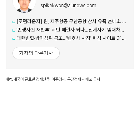
spikekwon@ajunews.com
[로펌라운지] 원, 제주항공 무안공항 참사 유족 손배소 대리..."참사 진상 명확히 규명"
'민생사건 재판부' 서민 해결사 되나...전세사기·임대차분쟁 평균 3개월내 해결
대한변협·방미심위 공조…'변호사 사칭' 피싱 사이트 31건 무더기 차단
기자의 다른기사
©'5개국어 글로벌 경제신문' 아주경제. 무단전재·재배포 금지