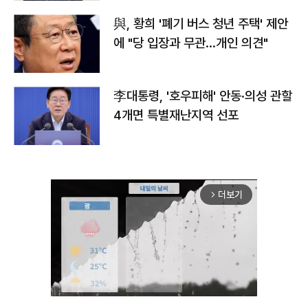
與, 황희 '폐기 버스 청년 주택' 제안
에 "당 입장과 무관…개인 의견"
李대통령, '호우피해' 안동·의성 관할
4개면 특별재난지역 선포
더보기
arrow_forward_ios