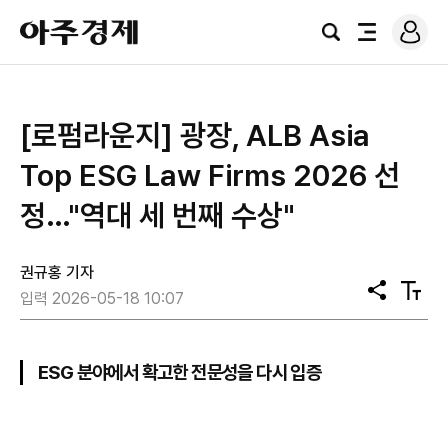
로
아
그
검
전
주
인
색
체
경
메
제
뉴
[로펌라운지] 광장, ALB Asia
Top ESG Law Firms 2026 선
정…"역대 세 번째 수상"
권규홍 기자
공
텍
입력 2026-05-18 10:07
유
스
트
크
기
ESG 분야에서 확고한 전문성을 다시 입증