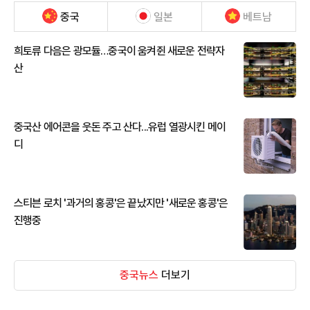
중국
일본
베트남
희토류 다음은 광모듈…중국이 움켜쥔 새로운 전략자
산
중국산 에어콘을 웃돈 주고 산다...유럽 열광시킨 메이
디
스티븐 로치 '과거의 홍콩'은 끝났지만 '새로운 홍콩'은
진행중
중국뉴스
더보기