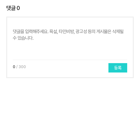
댓글
0
0
/ 300
등록