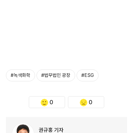
#녹색화학
#법무법인 광장
#ESG
0
0
권규홍 기자