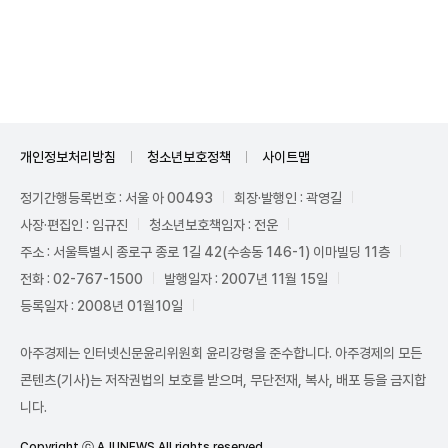
Unmute
개인정보처리방침
청소년보호정책
사이트맵
정기간행등록번호 : 서울 아 00493
회장·발행인 : 곽영길
사장·편집인 : 임규진
청소년보호책임자 : 전운
주소 : 서울특별시 종로구 종로 1길 42(수송동 146-1) 이마빌딩 11층
전화 : 02-767-1500
발행일자 : 2007년 11월 15일
등록일자 : 2008년 01월10일
아주경제는 인터넷신문윤리위원회 윤리강령을 준수합니다. 아주경제의 모든
콘텐츠(기사)는 저작권법의 보호를 받으며, 무단전재, 복사, 배포 등을 금지합
니다.
Copyright ⓒ AJUNEWS All rights reserved.