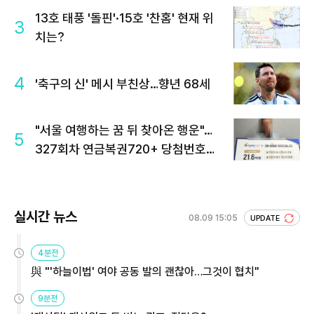
13호 태풍 '돌핀'·15호 '찬홈' 현재 위
3
치는?
4
'축구의 신' 메시 부친상…향년 68세
"서울 여행하는 꿈 뒤 찾아온 행운"…
5
327회차 연금복권720+ 당첨번호조
회 주목
실시간 뉴스
08.09 15:05
UPDATE
4분전
與 "'하늘이법' 여야 공동 발의 괜찮아…그것이 협치"
9분전