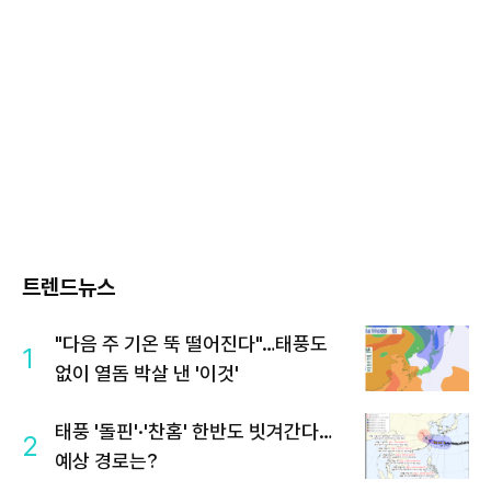
트렌드뉴스
"다음 주 기온 뚝 떨어진다"…태풍도
1
없이 열돔 박살 낸 '이것'
태풍 '돌핀'·'찬홈' 한반도 빗겨간다…
2
예상 경로는?