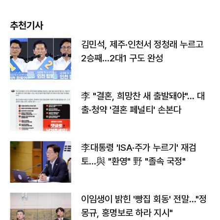
추천기사
김민석, 제주·인천서 정청래 누르고
2승째…2대1 구도 완성
李 "결혼, 희망찬 새 출발돼야"… 대
출·청약 '결혼 페널티' 손본다
李대통령 'ISA·주가 누르기' 재검
토…與 "환영" 野 "졸속 국정"
이임생이 밝힌 '빵집 회동' 전말…"정
몽규, 홍명보로 하라 지시"