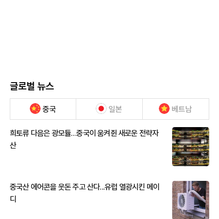
글로벌 뉴스
중국
일본
베트남
희토류 다음은 광모듈…중국이 움켜쥔 새로운 전략자
산
중국산 에어콘을 웃돈 주고 산다...유럽 열광시킨 메이
디