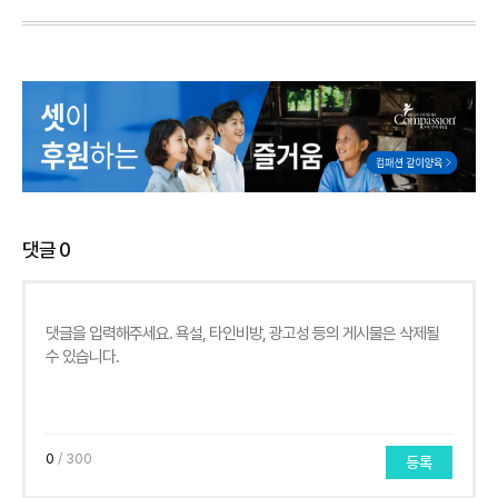
댓글
0
0
/ 300
등록