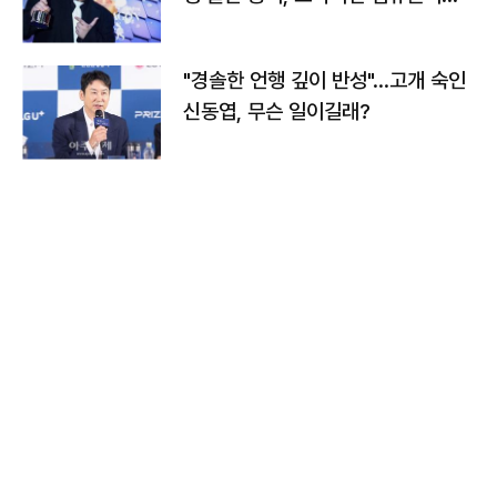
다
"경솔한 언행 깊이 반성"…고개 숙인
신동엽, 무슨 일이길래?