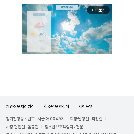
더보기
arrow_forward_ios
Unmute
개인정보처리방침
청소년보호정책
사이트맵
정기간행등록번호 : 서울 아 00493
회장·발행인 : 곽영길
사장·편집인 : 임규진
청소년보호책임자 : 전운