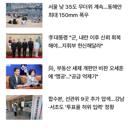
서울 낮 35도 무더위 계속…동해안
최대 150㎜ 폭우
李대통령 "군, 내란 이후 신뢰 회복
해야…지휘부 헌신해달라"
與, 부동산 세제 개편안 비판 오세훈
에 '맹공'…"공급 억제기"
합수본, 선관위 9곳 추가 압색…강남
·서초도 '투표율 허위 입력' 정황