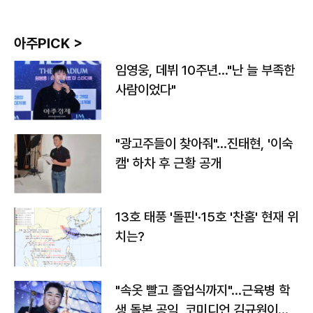
아주PICK >
임영웅, 데뷔 10주년…"난 늘 부족한
사람이었다"
"광고주들이 찾아줘"…진태현, '이숙
캠' 하차 후 근황 공개
13호 태풍 '돌핀'·15호 '찬홈' 현재 위
치는?
"속옷 빨고 졸업식까지"…근육병 학
생 돌본 공익, 코미디언 김규원이었