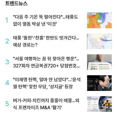
트렌드뉴스
"다음 주 기온 뚝 떨어진다"…태풍도
1
없이 열돔 박살 낸 '이것'
태풍 '돌핀'·'찬홈' 한반도 빗겨간다…
2
예상 경로는?
"서울 여행하는 꿈 뒤 찾아온 행운"…
3
327회차 연금복권720+ 당첨번호조
회 주목
"이재명 탄핵, 얼마 안 남았다"...'윤석
4
열 탄핵' 맞힌 무당, '성지글' 등장
버거·커피·치킨까지 줄줄이 매물…외
5
식 프랜차이즈 M&A '활기'