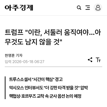
로
아
그
검
전
주
인
색
체
경
메
제
뉴
트럼프 "이란, 서둘러 움직여야…아
무것도 남지 않을 것"
한영훈 기자
공
텍
입력 2026-05-18 06:27
유
스
트
크
기
트루스소셜서 "시간이 핵심" 경고
악시오스 인터뷰서도 "더 강한 타격 받을 것" 압박
핵협상·호르무즈 교착 속 군사 옵션 논의 예정