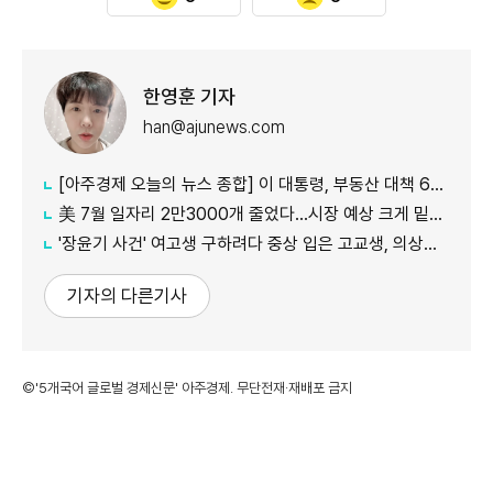
한영훈 기자
han@ajunews.com
[아주경제 오늘의 뉴스 종합] 이 대통령, 부동산 대책 6시간 점검…"기존 방식 벗어나 과감히 실행" 外
美 7월 일자리 2만3000개 줄었다…시장 예상 크게 밑돈 '고용 쇼크'
'장윤기 사건' 여고생 구하려다 중상 입은 고교생, 의상자 인정
기자의 다른기사
©'5개국어 글로벌 경제신문' 아주경제. 무단전재·재배포 금지