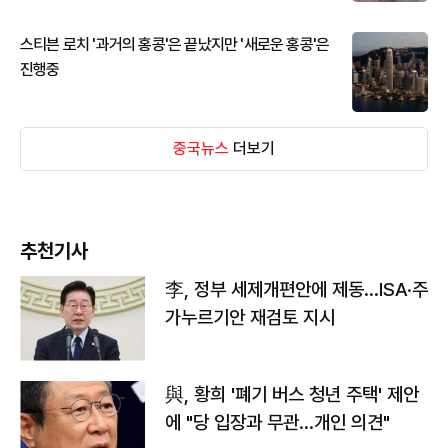
스티븐 로치 '과거의 홍콩'은 끝났지만 '새로운 홍콩'은
진행중
중국뉴스
더보기
추천기사
李, 정부 세제개편안에 제동…ISA·주
가누르기안 재검토 지시
與, 황희 '폐기 버스 청년 주택' 제안
에 "당 입장과 무관…개인 의견"