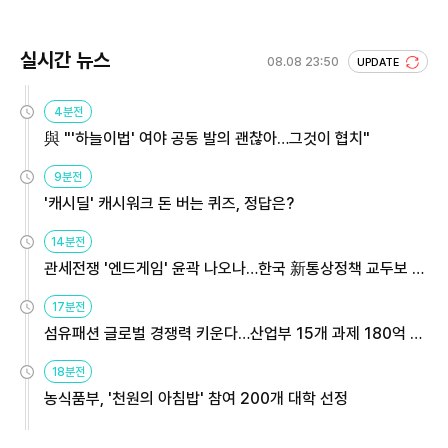
실시간 뉴스
08.08 23:50
UPDATE
4분전
與 "'하늘이법' 여야 공동 발의 괜찮아…그것이 협치"
9분전
'캐시딜' 캐시워크 돈 버는 퀴즈, 정답은?
14분전
관세전쟁 '엔드게임' 윤곽 나오나…한국 新통상정책 교두보 활
용해야
17분전
섬유패션 글로벌 경쟁력 키운다…산업부 15개 과제 180억 지
원
18분전
농식품부, '천원의 아침밥' 참여 200개 대학 선정