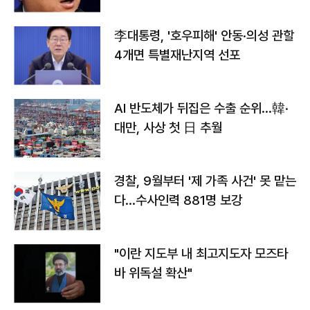
李대통령, '호우피해' 안동·의성 관할
4개면 특별재난지역 선포
AI 반도체가 뒤집은 수출 순위…韓·
대만, 사상 첫 日 추월
경찰, 9월부터 '제 가족 사건' 못 맡는
다…수사인력 881명 보강
"이란 지도부 내 최고지도자 모즈타
바 위독설 확산"