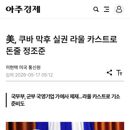
로
아
그
검
전
주
인
색
체
경
메
제
뉴
美, 쿠바 막후 실권 라울 카스트로
돈줄 정조준
이현택 미국 통신원
공
텍
입력 2026-05-17 05:12
유
스
트
크
기
국무부, 군부 국영기업 가에사 제재...라울 카스트로 기소
준비도