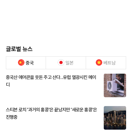
글로벌 뉴스
중국
일본
베트남
중국산 에어콘을 웃돈 주고 산다...유럽 열광시킨 메이
디
스티븐 로치 '과거의 홍콩'은 끝났지만 '새로운 홍콩'은
진행중