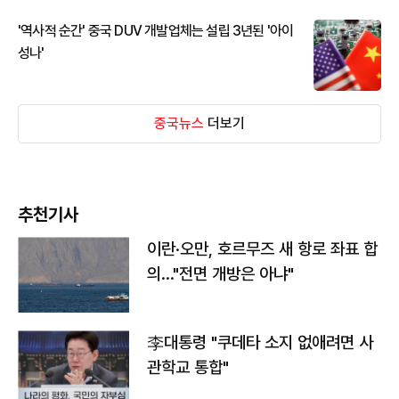
'역사적 순간' 중국 DUV 개발업체는 설립 3년된 '아이
성나'
중국뉴스
더보기
추천기사
이란·오만, 호르무즈 새 항로 좌표 합
의…"전면 개방은 아냐"
李대통령 "쿠데타 소지 없애려면 사
관학교 통합"