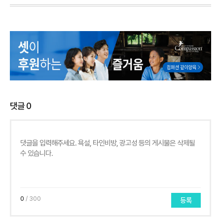
댓글
0
0
/ 300
등록