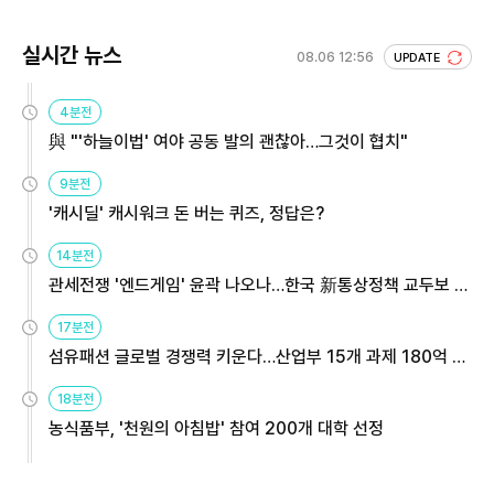
실시간 뉴스
08.06 12:56
UPDATE
4분전
與 "'하늘이법' 여야 공동 발의 괜찮아…그것이 협치"
9분전
'캐시딜' 캐시워크 돈 버는 퀴즈, 정답은?
14분전
관세전쟁 '엔드게임' 윤곽 나오나…한국 新통상정책 교두보 활
용해야
17분전
섬유패션 글로벌 경쟁력 키운다…산업부 15개 과제 180억 지
원
18분전
농식품부, '천원의 아침밥' 참여 200개 대학 선정