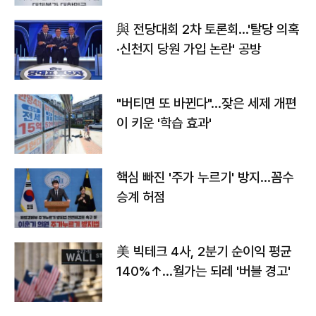
與 전당대회 2차 토론회…'탈당 의혹
·신천지 당원 가입 논란' 공방
"버티면 또 바뀐다"…잦은 세제 개편
이 키운 '학습 효과'
핵심 빠진 '주가 누르기' 방지…꼼수
승계 허점
美 빅테크 4사, 2분기 순이익 평균
140%↑…월가는 되레 '버블 경고'