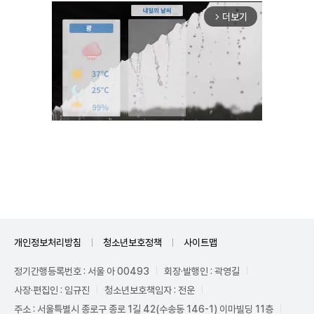
더보기
arrow_forward_ios
Unmute
개인정보처리방침
청소년보호정책
사이트맵
정기간행등록번호 : 서울 아 00493
회장·발행인 : 곽영길
사장·편집인 : 임규진
청소년보호책임자 : 전운
주소 : 서울특별시 종로구 종로 1길 42(수송동 146-1) 이마빌딩 11층