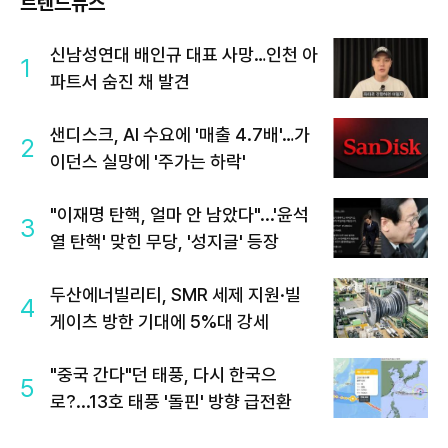
트렌드뉴스
신남성연대 배인규 대표 사망…인천 아
1
파트서 숨진 채 발견
샌디스크, AI 수요에 '매출 4.7배'…가
2
이던스 실망에 '주가는 하락'
"이재명 탄핵, 얼마 안 남았다"...'윤석
3
열 탄핵' 맞힌 무당, '성지글' 등장
두산에너빌리티, SMR 세제 지원·빌
4
게이츠 방한 기대에 5%대 강세
"중국 간다"던 태풍, 다시 한국으
5
로?...13호 태풍 '돌핀' 방향 급전환