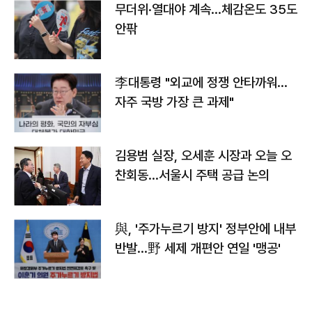
무더위·열대야 계속…체감온도 35도
안팎
李대통령 "외교에 정쟁 안타까워…
자주 국방 가장 큰 과제"
김용범 실장, 오세훈 시장과 오늘 오
찬회동...서울시 주택 공급 논의
與, '주가누르기 방지' 정부안에 내부
반발…野 세제 개편안 연일 '맹공'