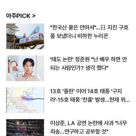
아주PICK >
"한국산 물은 안마셔"…日 지진 구호
품 보냈더니 비하한 누리꾼
'태도 논란' 정준원 "난 배우 하면 안
되는 사람인가? 생각 했다"
13호 '돌핀' 이어 14호 태풍 '구지
라'·15호 태풍 '찬홈' 발생…현재 위
치와 이동경로는?
이상준, LA 공연 논란에 사과 "너무
죄송…연구하고 공부할 것"