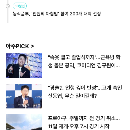
원
18분전
농식품부, '천원의 아침밥' 참여 200개 대학 선정
아주PICK >
"속옷 빨고 졸업식까지"…근육병 학
생 돌본 공익, 코미디언 김규원이었
다
"경솔한 언행 깊이 반성"…고개 숙인
신동엽, 무슨 일이길래?
프로야구, 주말까지 전 경기 취소…
11일 재개·오후 7시 경기 시작