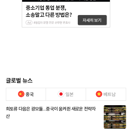
글로벌 뉴스
중국
일본
베트남
희토류 다음은 광모듈…중국이 움켜쥔 새로운 전략자
산