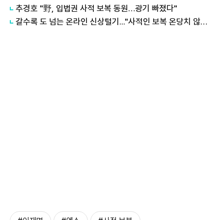
추경호 "野, 입법권 사적 보복 동원…광기 빠졌다"
갈수록 도 넘는 온라인 신상털기..."사적인 보복 온당치 않아"