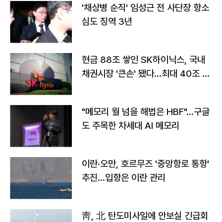
'채상병 순직' 임성근 전 사단장 항소
심도 징역 3년
현금 88조 쌓인 SK하이닉스, 국내
채권시장 '큰손' 됐다…최대 40조 투
자
"메모리 월 넘을 해법은 HBF"…구글
도 주목한 차세대 AI 메모리
이란·오만, 호르무즈 '중앙항로 통항'
추진…입항은 이란 관리
靑, 北 탄도미사일에 안보실 긴급회