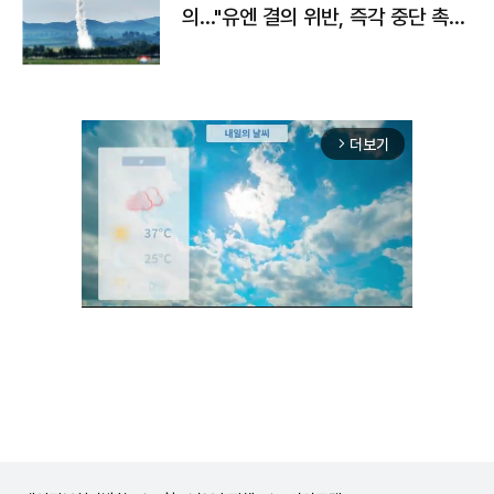
의…"유엔 결의 위반, 즉각 중단 촉
구"
더보기
arrow_forward_ios
Unmute