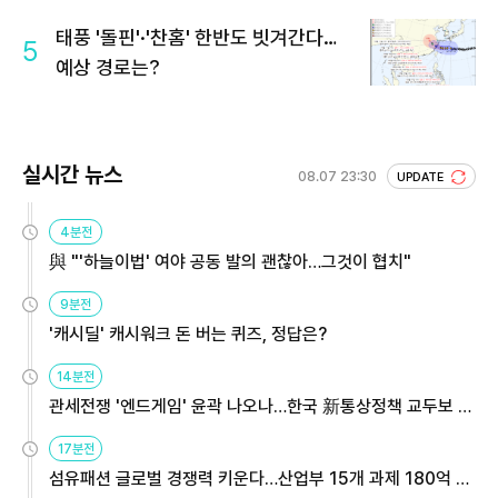
회 주목
태풍 '돌핀'·'찬홈' 한반도 빗겨간다…
5
예상 경로는?
실시간 뉴스
08.07 23:30
UPDATE
4분전
與 "'하늘이법' 여야 공동 발의 괜찮아…그것이 협치"
9분전
'캐시딜' 캐시워크 돈 버는 퀴즈, 정답은?
14분전
관세전쟁 '엔드게임' 윤곽 나오나…한국 新통상정책 교두보 활
용해야
17분전
섬유패션 글로벌 경쟁력 키운다…산업부 15개 과제 180억 지