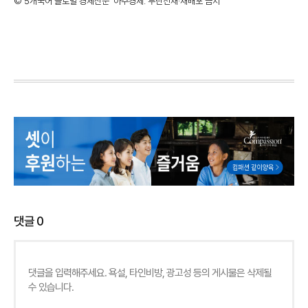
©'5개국어 글로벌 경제신문' 아주경제. 무단전재·재배포 금지
댓글
0