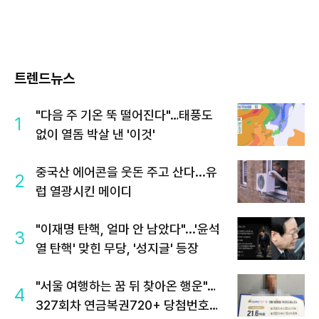
트렌드뉴스
"다음 주 기온 뚝 떨어진다"…태풍도
1
없이 열돔 박살 낸 '이것'
중국산 에어콘을 웃돈 주고 산다...유
2
럽 열광시킨 메이디
"이재명 탄핵, 얼마 안 남았다"...'윤석
3
열 탄핵' 맞힌 무당, '성지글' 등장
"서울 여행하는 꿈 뒤 찾아온 행운"…
4
327회차 연금복권720+ 당첨번호조