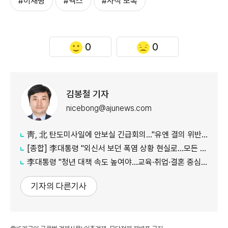
#이재명
#엑스
#사적 보복
0
0
김봉철 기자
nicebong@ajunews.com
靑, 北 탄도미사일에 안보실 긴급회의…"유엔 결의 위반, 즉각 중단 촉구"
[종합] 李대통령 "외신서 보던 폭염 상황 현실로…모든 행정력 총동원하라"
李대통령 "청년 대책 속도 높여야…교육·취업·결혼 중심 정책 재편"
기자의 다른기사