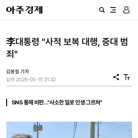
로
아
그
검
전
주
인
색
체
경
메
제
뉴
李대통령 "사적 보복 대행, 중대 범
죄"
김봉철 기자
공
텍
입력 2026-05-15 21:32
유
스
트
크
기
SNS 통해 비판…"사소한 일로 인생 그르쳐"