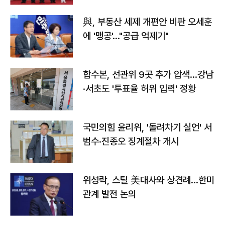
與, 부동산 세제 개편안 비판 오세훈
에 '맹공'…"공급 억제기"
합수본, 선관위 9곳 추가 압색…강남
·서초도 '투표율 허위 입력' 정황
국민의힘 윤리위, '돌려차기 실언' 서
범수·진종오 징계절차 개시
위성락, 스틸 美대사와 상견례…한미
관계 발전 논의