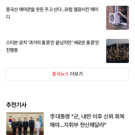
중국산 에어콘을 웃돈 주고 산다...유럽 열광시킨 메이
디
스티븐 로치 '과거의 홍콩'은 끝났지만 '새로운 홍콩'은
진행중
중국뉴스
더보기
추천기사
李대통령 "군, 내란 이후 신뢰 회복
해야…지휘부 헌신해달라"