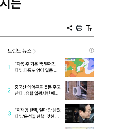
시지는
공
프
텍
유
린
스
트
트
크
기
트렌드 뉴스
"다음 주 기온 뚝 떨어진
1
다"…태풍도 없이 열돔 박
살 낸 '이것'
중국산 에어콘을 웃돈 주고
2
산다...유럽 열광시킨 메이
디
"이재명 탄핵, 얼마 안 남았
3
다"...'윤석열 탄핵' 맞힌 무
당, '성지글' 등장