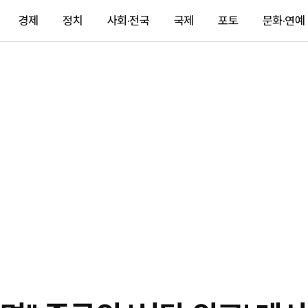
경제
정치
사회·전국
국제
포토
문화·연예