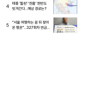
태풍 '돌핀'·'찬홈' 한반도
4
빗겨간다…예상 경로는?
"서울 여행하는 꿈 뒤 찾아
5
온 행운"…327회차 연금
복권720+ 당첨번호조회
주목