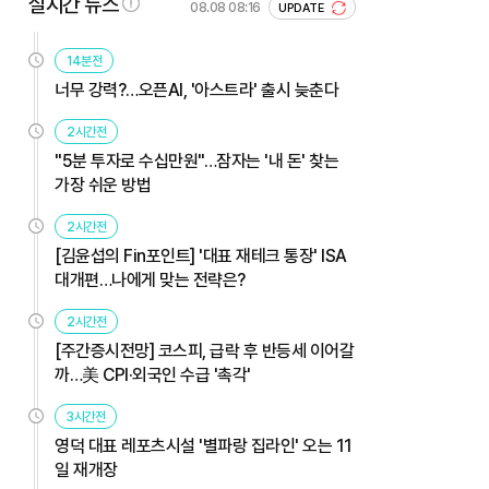
실시간 뉴스
08.08 08:16
UPDATE
14분전
너무 강력?…오픈AI, '아스트라' 출시 늦춘다
2시간전
"5분 투자로 수십만원"…잠자는 '내 돈' 찾는
가장 쉬운 방법
2시간전
[김윤섭의 Fin포인트] '대표 재테크 통장' ISA
대개편…나에게 맞는 전략은?
2시간전
[주간증시전망] 코스피, 급락 후 반등세 이어갈
까…美 CPI·외국인 수급 '촉각'
3시간전
영덕 대표 레포츠시설 '별파랑 집라인' 오는 11
일 재개장