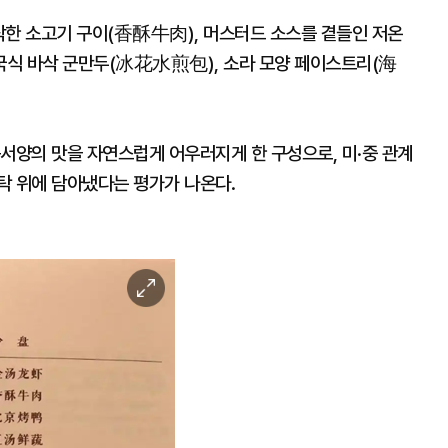
삭한 소고기 구이(香酥牛肉), 머스터드 소스를 곁들인 저온
국식 바삭 군만두(冰花水煎包), 소라 모양 페이스트리(海
서양의 맛을 자연스럽게 어우러지게 한 구성으로, 미·중 관계
탁 위에 담아냈다는 평가가 나온다.
이
미
지
확
대