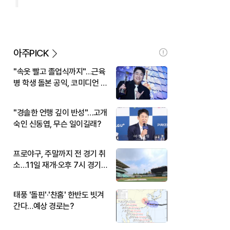
아주PICK
"속옷 빨고 졸업식까지"…근육
병 학생 돌본 공익, 코미디언 김
규원이었다
"경솔한 언행 깊이 반성"…고개
숙인 신동엽, 무슨 일이길래?
프로야구, 주말까지 전 경기 취
소…11일 재개·오후 7시 경기
시작
태풍 '돌핀'·'찬홈' 한반도 빗겨
간다…예상 경로는?