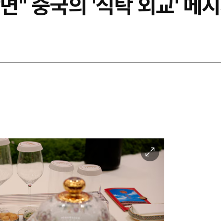
" 중국의 '식탁 외교' 메
이
미
지
확
대