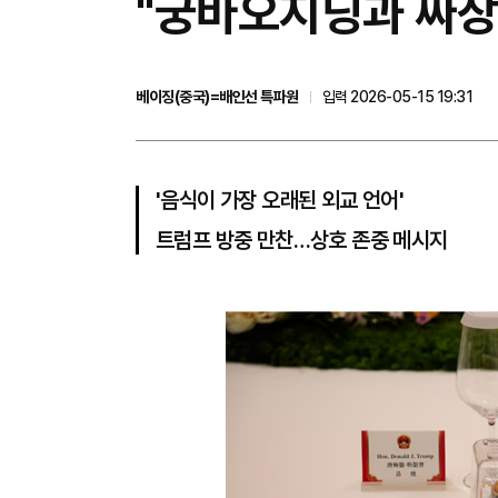
"궁바오지딩과 짜장면
베이징(중국)=배인선 특파원
입력 2026-05-15 19:31
'음식이 가장 오래된 외교 언어'
트럼프 방중 만찬…상호 존중 메시지