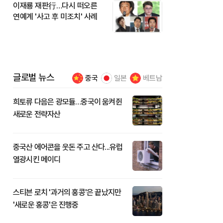
이재룡 재판行…다시 떠오른
연예계 '사고 후 미조치' 사례
글로벌 뉴스
중국
일본
베트남
희토류 다음은 광모듈…중국이 움켜쥔
새로운 전략자산
중국산 에어콘을 웃돈 주고 산다...유럽
열광시킨 메이디
스티븐 로치 '과거의 홍콩'은 끝났지만
'새로운 홍콩'은 진행중