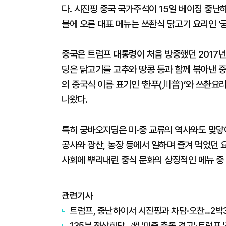
다. 시진핑 중국 국가주석이 15일 베이징 중
블에 오른 대표 메뉴는 쓰촨식 닭고기 요리인 
중국은 트럼프 대통령이 처음 방중했던 2017년
딩은 닭고기를 고추와 땅콩 등과 함께 볶아낸 중
의 중국식 이름 표기인 ‘촨푸(川普)’와 쓰촨요
나왔다.
특히 궁바오지딩은 미·중 교류의 역사와도 맞닿
공사와 광산, 농장 등에서 일하며 즐겨 먹었던 
사회에 뿌리내린 중식 문화의 상징적인 메뉴 중
관련기사
트럼프, 중난하이서 시진핑과 차담·오찬…2박
135분 정상회담…習 '미중 충돌 경고'·트럼프 