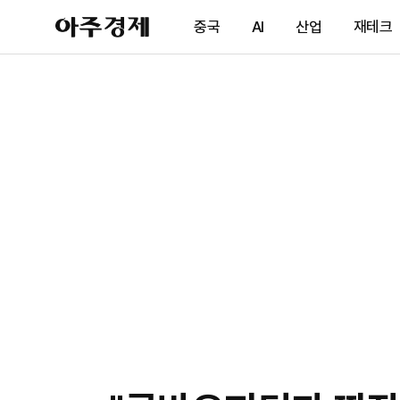
아
중국
AI
산업
재테크
주
경
제