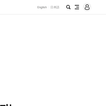
로
English
日本語
그
검
전
인
색
체
메
뉴