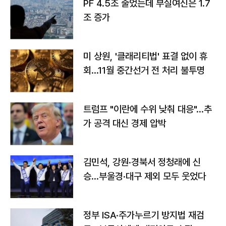
PF 4.5조 줄었는데 부실여신은 1.7
조 증가
미 상원, '클래리티법' 표결 없이 휴
회…11월 중간선거 전 처리 불투명
트럼프 "이란에 수위 낮춰 대응"…추
가 공격 대신 경제 압박
김민석, 강원·경북서 정청래에 신
승…부울경·대구 제외 모두 웃었다
정부 ISA·주가누르기 방지법 재검