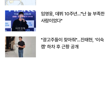
임영웅, 데뷔 10주년…"난 늘 부족한
사람이었다"
"광고주들이 찾아줘"…진태현, '이숙
캠' 하차 후 근황 공개