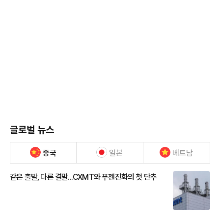
글로벌 뉴스
중국
일본
베트남
같은 출발, 다른 결말...CXMT와 푸젠진화의 첫 단추