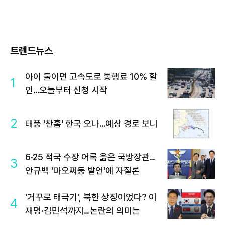
트렌드뉴스
아이 둘이면 고속도로 통행료 10% 할
1
인…오늘부터 신청 시작
2
태풍 '찬홈' 한국 오나…예상 경로 보니
6·25 적국 수장 어록 읊은 국방장관…
3
안규백 '마오쩌둥 발언'에 자질론
'거꾸로 태극기', 북한 상징이었다? 이
4
재명·김민석까지…논란의 의미는