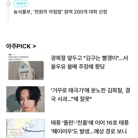
18분전
농식품부, '천원의 아침밥' 참여 200개 대학 선정
아주PICK >
광복절 앞두고 "김구는 빨갱이"…서
울우유 불매 주장에 황당
'거꾸로 태극기'에 분노한 김희철, 결
국 사과…"제 잘못"
태풍 '돌핀'·'찬홈'에 이어 16호 태풍
'페이러우'도 발생…예상 경로 보니