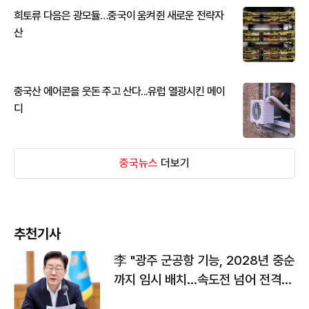
희토류 다음은 광모듈…중국이 움켜쥔 새로운 전략자
산
중국산 에어콘을 웃돈 주고 산다...유럽 열광시킨 메이
디
중국뉴스
더보기
추천기사
李 "광주 군공항 기능, 2028년 중순
까지 임시 배치…속도전 넘어 전격
전"