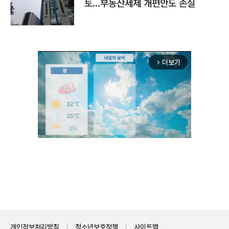
토…부동산세제 개편안도 손질
더보기
arrow_forward_ios
Unmute
개인정보처리방침
청소년보호정책
사이트맵