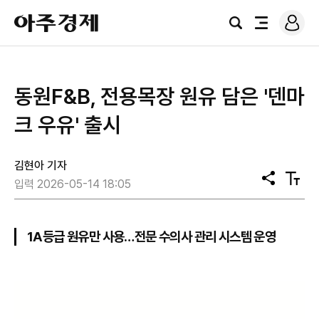
로
아
그
검
전
주
인
색
체
경
메
제
뉴
동원F&B, 전용목장 원유 담은 '덴마
크 우유' 출시
김현아 기자
공
텍
입력 2026-05-14 18:05
유
스
트
크
기
1A등급 원유만 사용…전문 수의사 관리 시스템 운영