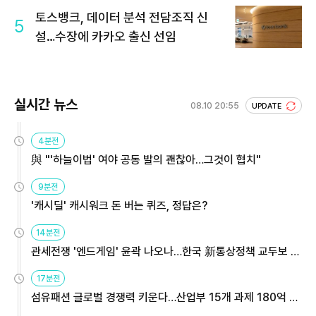
토스뱅크, 데이터 분석 전담조직 신
5
설…수장에 카카오 출신 선임
실시간 뉴스
08.10 20:55
UPDATE
4분전
與 "'하늘이법' 여야 공동 발의 괜찮아…그것이 협치"
9분전
'캐시딜' 캐시워크 돈 버는 퀴즈, 정답은?
14분전
관세전쟁 '엔드게임' 윤곽 나오나…한국 新통상정책 교두보 활
용해야
17분전
섬유패션 글로벌 경쟁력 키운다…산업부 15개 과제 180억 지
원