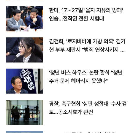
한미, 17∼27일 '을지 자유의 방패'
연습…전작권 전환 시험대
김건희, '로저비비에 가방 의혹' 김기
현 부부 재판서 "범죄 연상시키지 말
라"
'청년 버스 하우스' 논란 황희 "청년
주거 문제 헤아리지 못했다"
경찰, 축구협회 '심판 성접대' 수사 검
토…공소시효가 관건