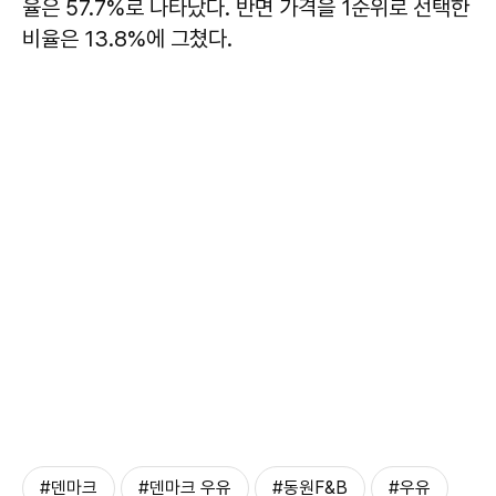
율은 57.7%로 나타났다. 반면 가격을 1순위로 선택한
비율은 13.8%에 그쳤다.
#덴마크
#덴마크 우유
#동원F&B
#우유