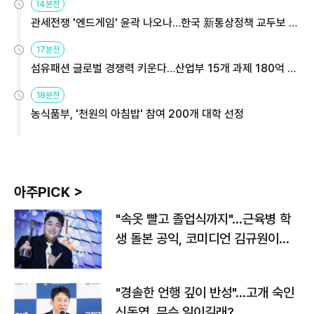
14분전
관세전쟁 '엔드게임' 윤곽 나오나…한국 新통상정책 교두보 활
용해야
17분전
섬유패션 글로벌 경쟁력 키운다…산업부 15개 과제 180억 지
원
18분전
농식품부, '천원의 아침밥' 참여 200개 대학 선정
아주PICK >
"속옷 빨고 졸업식까지"…근육병 학
생 돌본 공익, 코미디언 김규원이었
다
"경솔한 언행 깊이 반성"…고개 숙인
신동엽, 무슨 일이길래?