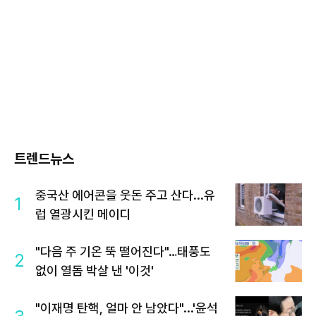
트렌드뉴스
중국산 에어콘을 웃돈 주고 산다...유
1
럽 열광시킨 메이디
"다음 주 기온 뚝 떨어진다"…태풍도
2
없이 열돔 박살 낸 '이것'
"이재명 탄핵, 얼마 안 남았다"...'윤석