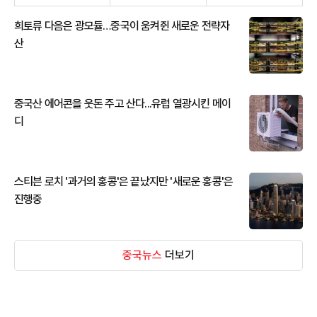
희토류 다음은 광모듈…중국이 움켜쥔 새로운 전략자
산
중국산 에어콘을 웃돈 주고 산다...유럽 열광시킨 메이
디
스티븐 로치 '과거의 홍콩'은 끝났지만 '새로운 홍콩'은
진행중
중국뉴스
더보기