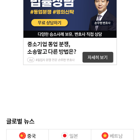
글로벌 뉴스
중국
일본
베트남