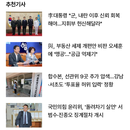
추천기사
李대통령 "군, 내란 이후 신뢰 회복
해야…지휘부 헌신해달라"
與, 부동산 세제 개편안 비판 오세훈
에 '맹공'…"공급 억제기"
합수본, 선관위 9곳 추가 압색…강남
·서초도 '투표율 허위 입력' 정황
국민의힘 윤리위, '돌려차기 실언' 서
범수·진종오 징계절차 개시