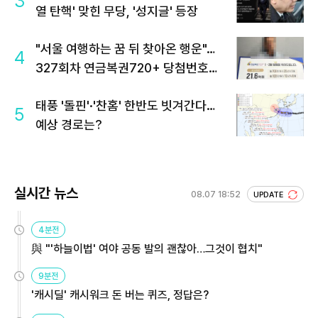
3
열 탄핵' 맞힌 무당, '성지글' 등장
"서울 여행하는 꿈 뒤 찾아온 행운"…
4
327회차 연금복권720+ 당첨번호조
회 주목
태풍 '돌핀'·'찬홈' 한반도 빗겨간다…
5
예상 경로는?
실시간 뉴스
08.07 18:52
UPDATE
4분전
與 "'하늘이법' 여야 공동 발의 괜찮아…그것이 협치"
9분전
'캐시딜' 캐시워크 돈 버는 퀴즈, 정답은?