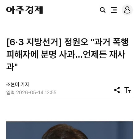
로
아
그
검
전
주
인
색
체
경
메
제
뉴
[6·3 지방선거] 정원오 "과거 폭행
피해자에 분명 사과…언제든 재사
과"
조현미 기자
공
텍
입력 2026-05-14 13:55
유
스
트
크
기