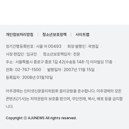
Unmute
개인정보처리방침
청소년보호정책
사이트맵
정기간행등록번호 : 서울 아 00493
회장·발행인 : 곽영길
사장·편집인 : 임규진
청소년보호책임자 : 전운
주소 : 서울특별시 종로구 종로 1길 42(수송동 146-1) 이마빌딩 11층
전화 : 02-767-1500
발행일자 : 2007년 11월 15일
등록일자 : 2008년 01월10일
아주경제는 인터넷신문윤리위원회 윤리강령을 준수합니다. 아주경제의 모든
콘텐츠(기사)는 저작권법의 보호를 받으며, 무단전재, 복사, 배포 등을 금지합
니다.
Copyright ⓒ AJUNEWS All rights reserved.