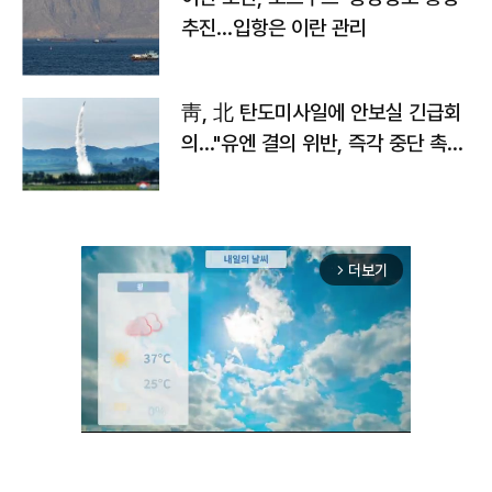
추진…입항은 이란 관리
靑, 北 탄도미사일에 안보실 긴급회
의…"유엔 결의 위반, 즉각 중단 촉
구"
더보기
arrow_forward_ios