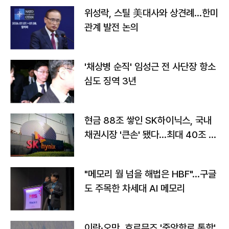
위성락, 스틸 美대사와 상견례…한미
관계 발전 논의
'채상병 순직' 임성근 전 사단장 항소
심도 징역 3년
현금 88조 쌓인 SK하이닉스, 국내
채권시장 '큰손' 됐다…최대 40조 투
자
"메모리 월 넘을 해법은 HBF"…구글
도 주목한 차세대 AI 메모리
이란·오만, 호르무즈 '중앙항로 통항'