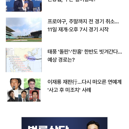
프로야구, 주말까지 전 경기 취소…
11일 재개·오후 7시 경기 시작
태풍 '돌핀'·'찬홈' 한반도 빗겨간다…
예상 경로는?
이재룡 재판行…다시 떠오른 연예계
'사고 후 미조치' 사례