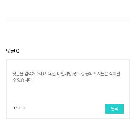
댓글
0
0
/ 300
등록