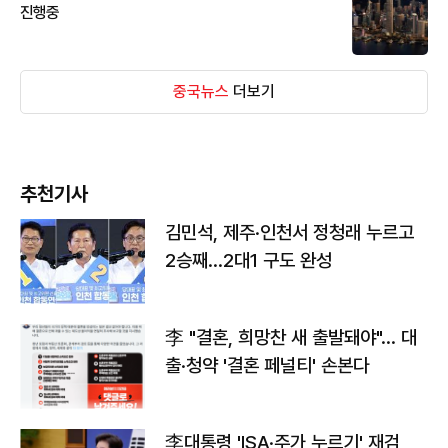
진행중
중국뉴스
더보기
추천기사
김민석, 제주·인천서 정청래 누르고
2승째…2대1 구도 완성
李 "결혼, 희망찬 새 출발돼야"… 대
출·청약 '결혼 페널티' 손본다
李대통령 'ISA·주가 누르기' 재검