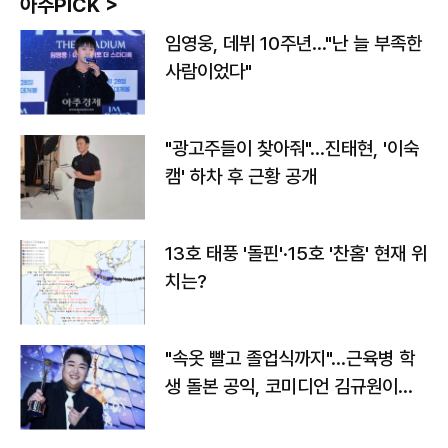
아주PICK >
임영웅, 데뷔 10주년…"난 늘 부족한
사람이었다"
"광고주들이 찾아줘"…진태현, '이숙
캠' 하차 후 근황 공개
13호 태풍 '돌핀'·15호 '찬홈' 현재 위
치는?
"속옷 빨고 졸업식까지"…근육병 학
생 돌본 공익, 코미디언 김규원이었
다