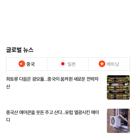
글로벌 뉴스
중국
일본
베트남
희토류 다음은 광모듈…중국이 움켜쥔 새로운 전략자
산
중국산 에어콘을 웃돈 주고 산다...유럽 열광시킨 메이
디