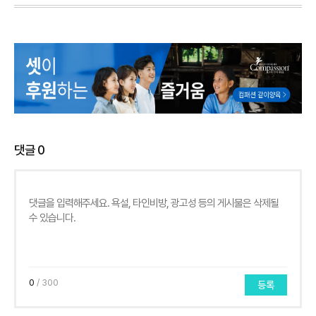
댓글
0
0
/ 300
등록