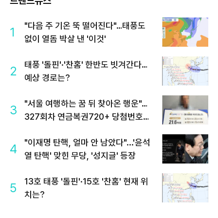
트렌드뉴스
"다음 주 기온 뚝 떨어진다"…태풍도
1
없이 열돔 박살 낸 '이것'
태풍 '돌핀'·'찬홈' 한반도 빗겨간다…
2
예상 경로는?
"서울 여행하는 꿈 뒤 찾아온 행운"…
3
327회차 연금복권720+ 당첨번호조
회 주목
"이재명 탄핵, 얼마 안 남았다"...'윤석
4
열 탄핵' 맞힌 무당, '성지글' 등장
13호 태풍 '돌핀'·15호 '찬홈' 현재 위
5
치는?