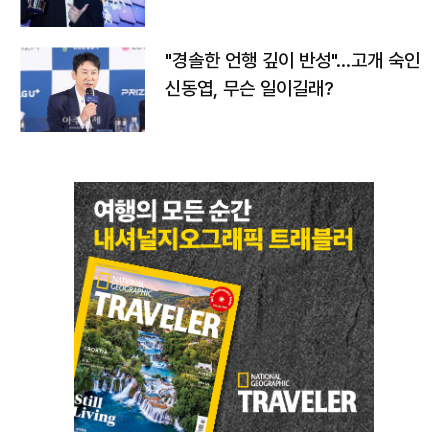
다
"경솔한 언행 깊이 반성"…고개 숙인
신동엽, 무슨 일이길래?