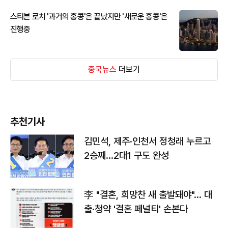
스티븐 로치 '과거의 홍콩'은 끝났지만 '새로운 홍콩'은
진행중
중국뉴스
더보기
추천기사
김민석, 제주·인천서 정청래 누르고
2승째…2대1 구도 완성
李 "결혼, 희망찬 새 출발돼야"… 대
출·청약 '결혼 페널티' 손본다