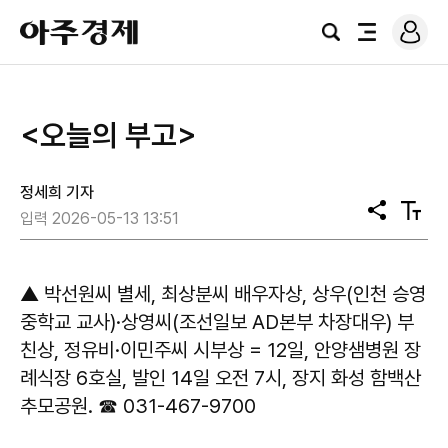
로
아
그
검
전
주
인
색
체
경
메
제
뉴
<오늘의 부고>
정세희 기자
공
텍
입력 2026-05-13 13:51
유
스
트
크
기
▲ 박선원씨 별세, 최상분씨 배우자상, 상우(인천 승영
중학교 교사)·상영씨(조선일보 AD본부 차장대우) 부
친상, 정유비·이민주씨 시부상 = 12일, 안양샘병원 장
례식장 6호실, 발인 14일 오전 7시, 장지 화성 함백산
추모공원. ☎ 031-467-9700