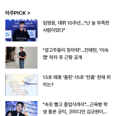
아주PICK >
임영웅, 데뷔 10주년…"난 늘 부족한
사람이었다"
"광고주들이 찾아줘"…진태현, '이숙
캠' 하차 후 근황 공개
13호 태풍 '돌핀'·15호 '찬홈' 현재 위
치는?
"속옷 빨고 졸업식까지"…근육병 학
생 돌본 공익, 코미디언 김규원이었