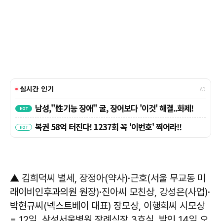
▲ 김희덕씨 별세, 장정아(약사)·근호(서울 무교동 미
래이비인후과의원 원장)·진아씨 모친상, 강성은(사업)·
박현규씨(넥스트베이 대표) 장모상, 이행희씨 시모상
= 12일, 삼성서울병원 장례식장 3호실, 발인 14일 오