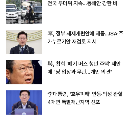
전국 무더위 지속…동해안 강한 비
李, 정부 세제개편안에 제동…ISA·주
가누르기안 재검토 지시
與, 황희 '폐기 버스 청년 주택' 제안
에 "당 입장과 무관…개인 의견"
李대통령, '호우피해' 안동·의성 관할
4개면 특별재난지역 선포