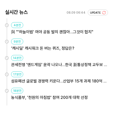
실시간 뉴스
08.09 06:44
UPDATE
4분전
與 "'하늘이법' 여야 공동 발의 괜찮아…그것이 협치"
9분전
'캐시딜' 캐시워크 돈 버는 퀴즈, 정답은?
14분전
관세전쟁 '엔드게임' 윤곽 나오나…한국 新통상정책 교두보 활
용해야
17분전
섬유패션 글로벌 경쟁력 키운다…산업부 15개 과제 180억 지
원
18분전
농식품부, '천원의 아침밥' 참여 200개 대학 선정