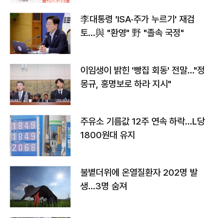
李대통령 'ISA·주가 누르기' 재검
토…與 "환영" 野 "졸속 국정"
이임생이 밝힌 '빵집 회동' 전말…"정
몽규, 홍명보로 하라 지시"
주유소 기름값 12주 연속 하락…L당
1800원대 유지
불볕더위에 온열질환자 202명 발
생…3명 숨져