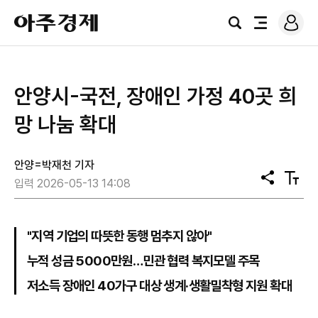
로
아
그
검
전
주
인
색
체
경
메
제
뉴
안양시-국전, 장애인 가정 40곳 희
망 나눔 확대
안양=박재천 기자
공
텍
입력 2026-05-13 14:08
유
스
트
크
기
"지역 기업의 따뜻한 동행 멈추지 않아"
누적 성금 5000만원…민관 협력 복지모델 주목
저소득 장애인 40가구 대상 생계·생활밀착형 지원 확대