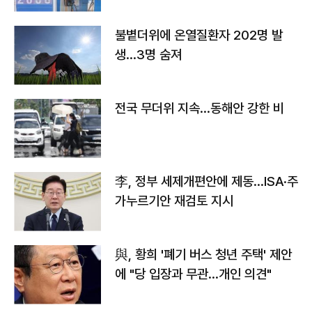
불볕더위에 온열질환자 202명 발
생…3명 숨져
전국 무더위 지속…동해안 강한 비
李, 정부 세제개편안에 제동…ISA·주
가누르기안 재검토 지시
與, 황희 '폐기 버스 청년 주택' 제안
에 "당 입장과 무관…개인 의견"