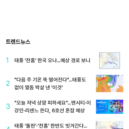
트렌드뉴스
1
태풍 '찬홈' 한국 오나…예상 경로 보니
"다음 주 기온 뚝 떨어진다"…태풍도
2
없이 열돔 박살 낸 '이것'
"오늘 저녁 상암 피하세요"…맨시티·이
3
강인·리센느 뜬다, 6호선 혼잡 예상
태풍 '돌핀'·'찬홈' 한반도 빗겨간다…