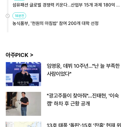
섬유패션 글로벌 경쟁력 키운다…산업부 15개 과제 180억 지
원
18분전
농식품부, '천원의 아침밥' 참여 200개 대학 선정
아주PICK >
임영웅, 데뷔 10주년…"난 늘 부족한
사람이었다"
"광고주들이 찾아줘"…진태현, '이숙
캠' 하차 후 근황 공개
13호 태풍 '돌핀'·15호 '찬홈' 현재 위