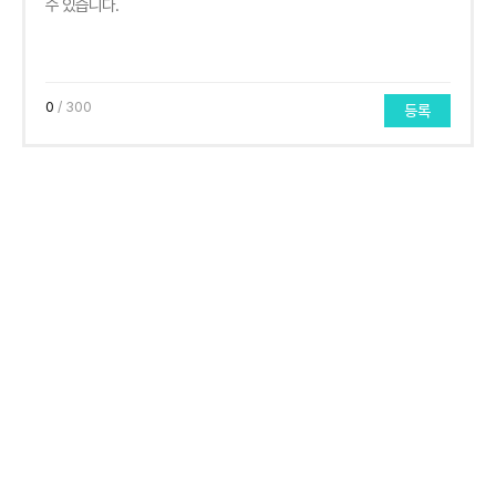
0
/ 300
등록