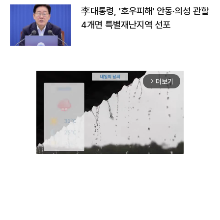
李대통령, '호우피해' 안동·의성 관할
4개면 특별재난지역 선포
더보기
arrow_forward_ios
Mute