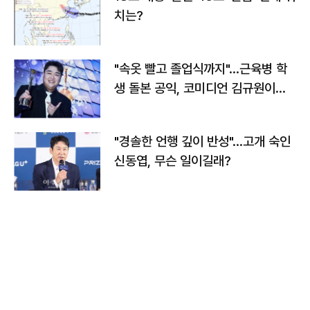
치는?
"속옷 빨고 졸업식까지"…근육병 학
생 돌본 공익, 코미디언 김규원이었
다
"경솔한 언행 깊이 반성"…고개 숙인
신동엽, 무슨 일이길래?