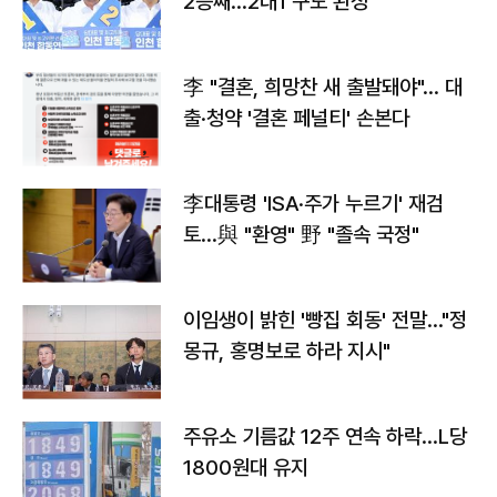
2승째…2대1 구도 완성
李 "결혼, 희망찬 새 출발돼야"… 대
출·청약 '결혼 페널티' 손본다
李대통령 'ISA·주가 누르기' 재검
토…與 "환영" 野 "졸속 국정"
이임생이 밝힌 '빵집 회동' 전말…"정
몽규, 홍명보로 하라 지시"
주유소 기름값 12주 연속 하락…L당
1800원대 유지