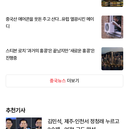
중국산 에어콘을 웃돈 주고 산다...유럽 열광시킨 메이
디
스티븐 로치 '과거의 홍콩'은 끝났지만 '새로운 홍콩'은
진행중
중국뉴스
더보기
추천기사
김민석, 제주·인천서 정청래 누르고