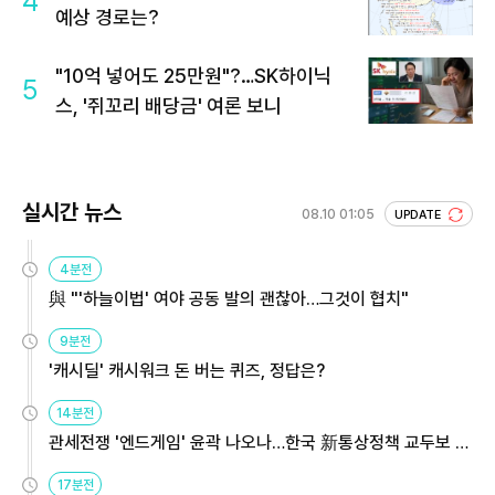
4
예상 경로는?
"10억 넣어도 25만원"?…SK하이닉
5
스, '쥐꼬리 배당금' 여론 보니
실시간 뉴스
08.10 01:05
UPDATE
4분전
與 "'하늘이법' 여야 공동 발의 괜찮아…그것이 협치"
9분전
'캐시딜' 캐시워크 돈 버는 퀴즈, 정답은?
14분전
관세전쟁 '엔드게임' 윤곽 나오나…한국 新통상정책 교두보 활
용해야
17분전