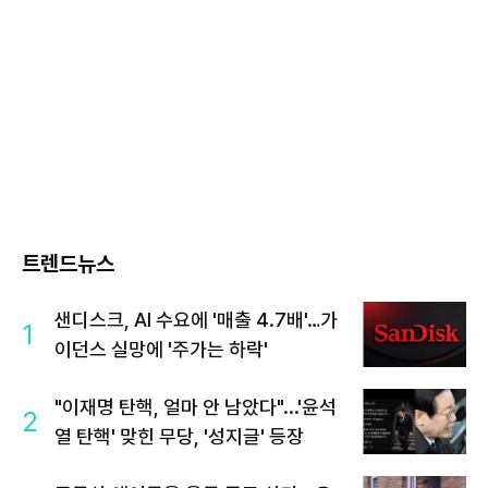
트렌드뉴스
샌디스크, AI 수요에 '매출 4.7배'…가
1
이던스 실망에 '주가는 하락'
"이재명 탄핵, 얼마 안 남았다"...'윤석
2
열 탄핵' 맞힌 무당, '성지글' 등장