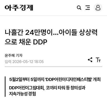
로
아
그
검
전
주
인
색
체
경
메
제
뉴
나흘간 24만명이…아이들 상상력
으로 채운 DDP
윤주혜 기자
공
텍
입력 2026-05-12 18:05
유
스
트
크
기
5월2일부터 5일까지 'DDP어린이디자인페스티벌' 개최
DDP어린이그림대회, 코끼리 타워 등 창의성과
지속가능성 경험