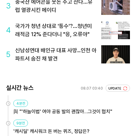
중국산 에어콘을 웃돈 주고 산다...유
3
럽 열광시킨 메이디
국가가 청년 상대로 '통수'?...청년미
4
래적금 12% 준다더니 "응, 오류야"
신남성연대 배인규 대표 사망…인천 아
5
파트서 숨진 채 발견
실시간 뉴스
08.07 03:40
UPDATE
4분전
與 "'하늘이법' 여야 공동 발의 괜찮아…그것이 협치"
9분전
'캐시딜' 캐시워크 돈 버는 퀴즈, 정답은?