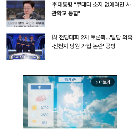
李대통령 "쿠데타 소지 없애려면 사
관학교 통합"
與 전당대회 2차 토론회…'탈당 의혹
·신천지 당원 가입 논란' 공방
더보기
arrow_forward_ios