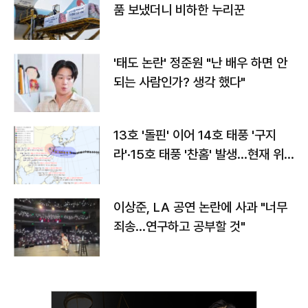
품 보냈더니 비하한 누리꾼
'태도 논란' 정준원 "난 배우 하면 안
되는 사람인가? 생각 했다"
13호 '돌핀' 이어 14호 태풍 '구지
라'·15호 태풍 '찬홈' 발생…현재 위
치와 이동경로는?
이상준, LA 공연 논란에 사과 "너무
죄송…연구하고 공부할 것"