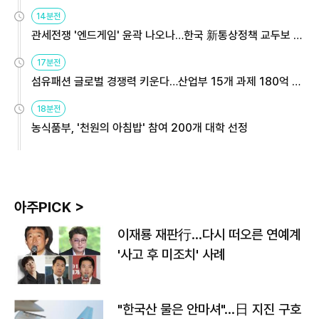
14분전
관세전쟁 '엔드게임' 윤곽 나오나…한국 新통상정책 교두보 활
용해야
17분전
섬유패션 글로벌 경쟁력 키운다…산업부 15개 과제 180억 지
원
18분전
농식품부, '천원의 아침밥' 참여 200개 대학 선정
아주PICK >
이재룡 재판行…다시 떠오른 연예계
'사고 후 미조치' 사례
"한국산 물은 안마셔"…日 지진 구호