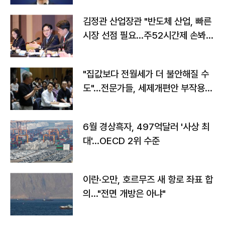
김정관 산업장관 "반도체 산업, 빠른
시장 선점 필요…주52시간제 손봐
야"
"집값보다 전월세가 더 불안해질 수
도"…전문가들, 세제개편안 부작용
우려
6월 경상흑자, 497억달러 '사상 최
대'…OECD 2위 수준
이란·오만, 호르무즈 새 항로 좌표 합
의…"전면 개방은 아냐"