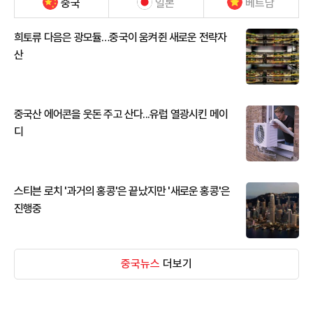
중국
일본
베트남
희토류 다음은 광모듈…중국이 움켜쥔 새로운 전략자
산
중국산 에어콘을 웃돈 주고 산다...유럽 열광시킨 메이
디
스티븐 로치 '과거의 홍콩'은 끝났지만 '새로운 홍콩'은
진행중
중국뉴스
더보기