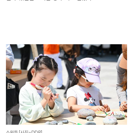
소원돌 [사진=DDP]