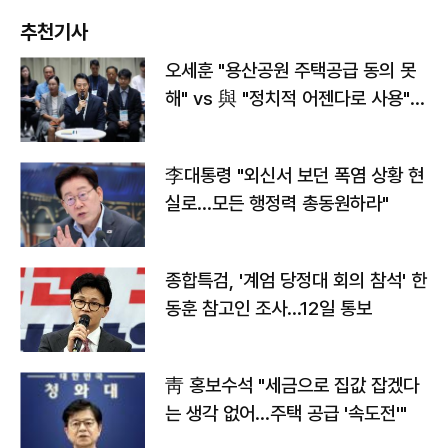
추천기사
오세훈 "용산공원 주택공급 동의 못
해" vs 與 "정치적 어젠다로 사용"
맞불
李대통령 "외신서 보던 폭염 상황 현
실로…모든 행정력 총동원하라"
종합특검, '계엄 당정대 회의 참석' 한
동훈 참고인 조사...12일 통보
靑 홍보수석 "세금으로 집값 잡겠다
는 생각 없어…주택 공급 '속도전'"