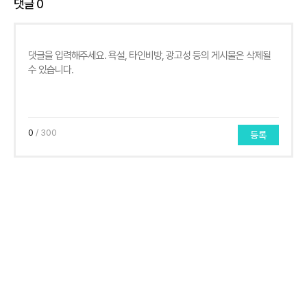
댓글
0
0
/ 300
등록