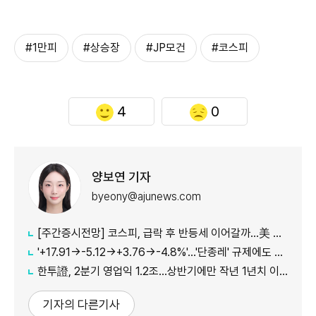
#1만피
#상승장
#JP모건
#코스피
4
0
양보연 기자
byeony@ajunews.com
[주간증시전망] 코스피, 급락 후 반등세 이어갈까…美 CPI·외국인 수급 '촉각'
'+17.91→-5.12→+3.76→-4.8%'…'단종레' 규제에도 여전히 롤러코스터 타는 코스피
한투證, 2분기 영업익 1.2조…상반기에만 작년 1년치 이익만큼 벌었다
기자의 다른기사