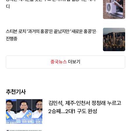
디
스티븐 로치 '과거의 홍콩'은 끝났지만 '새로운 홍콩'은
진행중
중국뉴스
더보기
추천기사
김민석, 제주·인천서 정청래 누르고
2승째…2대1 구도 완성