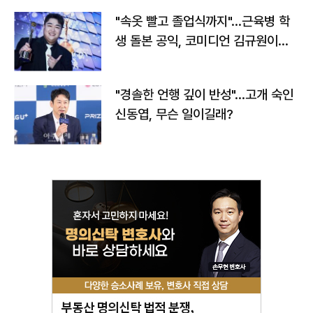
"속옷 빨고 졸업식까지"…근육병 학
생 돌본 공익, 코미디언 김규원이었
다
"경솔한 언행 깊이 반성"…고개 숙인
신동엽, 무슨 일이길래?