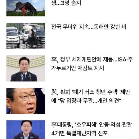
생…3명 숨져
전국 무더위 지속…동해안 강한 비
李, 정부 세제개편안에 제동…ISA·주
가누르기안 재검토 지시
與, 황희 '폐기 버스 청년 주택' 제안
에 "당 입장과 무관…개인 의견"
李대통령, '호우피해' 안동·의성 관할
4개면 특별재난지역 선포