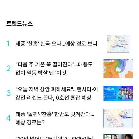
트렌드뉴스
1
태풍 '찬홈' 한국 오나…예상 경로 보니
"다음 주 기온 뚝 떨어진다"…태풍도
2
없이 열돔 박살 낸 '이것'
"오늘 저녁 상암 피하세요"…맨시티·이
3
강인·리센느 뜬다, 6호선 혼잡 예상
태풍 '돌핀'·'찬홈' 한반도 빗겨간다…
4
예상 경로는?
"10억 넣어도 25만원"?…SK하이닉