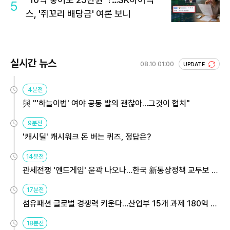
5
스, '쥐꼬리 배당금' 여론 보니
실시간 뉴스
08.10 01:00
UPDATE
4분전
與 "'하늘이법' 여야 공동 발의 괜찮아…그것이 협치"
9분전
'캐시딜' 캐시워크 돈 버는 퀴즈, 정답은?
14분전
관세전쟁 '엔드게임' 윤곽 나오나…한국 新통상정책 교두보 활
용해야
17분전
섬유패션 글로벌 경쟁력 키운다…산업부 15개 과제 180억 지
원
18분전