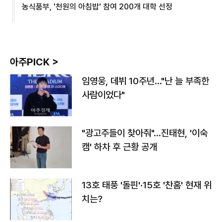
농식품부, '천원의 아침밥' 참여 200개 대학 선정
아주PICK >
임영웅, 데뷔 10주년…"난 늘 부족한
사람이었다"
"광고주들이 찾아줘"…진태현, '이숙
캠' 하차 후 근황 공개
13호 태풍 '돌핀'·15호 '찬홈' 현재 위
치는?