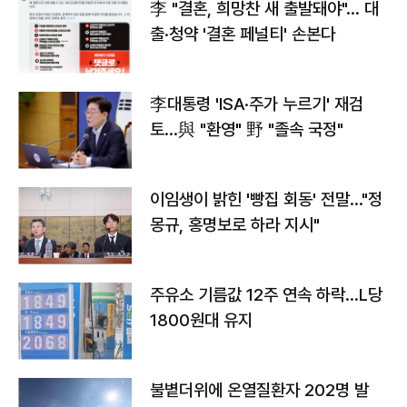
李 "결혼, 희망찬 새 출발돼야"… 대
출·청약 '결혼 페널티' 손본다
李대통령 'ISA·주가 누르기' 재검
토…與 "환영" 野 "졸속 국정"
이임생이 밝힌 '빵집 회동' 전말…"정
몽규, 홍명보로 하라 지시"
주유소 기름값 12주 연속 하락…L당
1800원대 유지
불볕더위에 온열질환자 202명 발