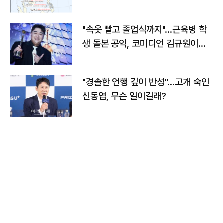
"속옷 빨고 졸업식까지"…근육병 학
생 돌본 공익, 코미디언 김규원이었
다
"경솔한 언행 깊이 반성"…고개 숙인
신동엽, 무슨 일이길래?