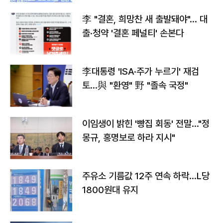
李 "결혼, 희망찬 새 출발돼야"… 대
출·청약 '결혼 페널티' 손본다
李대통령 'ISA·주가 누르기' 재검
토…與 "환영" 野 "졸속 국정"
이임생이 밝힌 '빵집 회동' 전말…"정
몽규, 홍명보로 하라 지시"
주유소 기름값 12주 연속 하락…L당
1800원대 유지