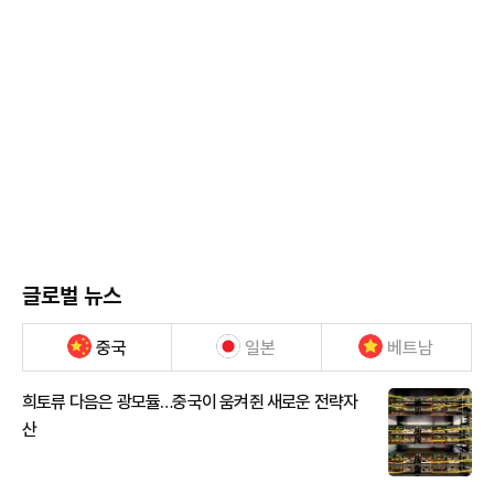
글로벌 뉴스
중국
일본
베트남
희토류 다음은 광모듈…중국이 움켜쥔 새로운 전략자
산