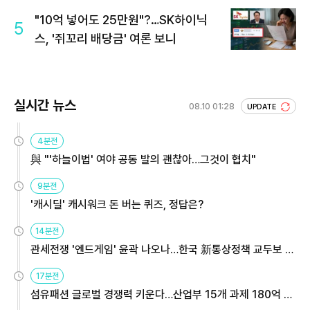
"10억 넣어도 25만원"?…SK하이닉
5
스, '쥐꼬리 배당금' 여론 보니
실시간 뉴스
08.10 01:28
UPDATE
4분전
與 "'하늘이법' 여야 공동 발의 괜찮아…그것이 협치"
9분전
'캐시딜' 캐시워크 돈 버는 퀴즈, 정답은?
14분전
관세전쟁 '엔드게임' 윤곽 나오나…한국 新통상정책 교두보 활
용해야
17분전
섬유패션 글로벌 경쟁력 키운다…산업부 15개 과제 180억 지
원