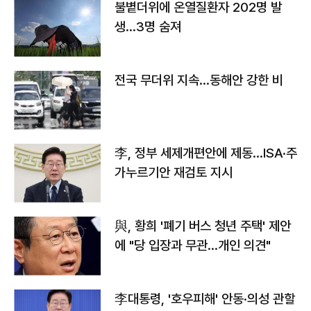
불볕더위에 온열질환자 202명 발
생…3명 숨져
전국 무더위 지속…동해안 강한 비
李, 정부 세제개편안에 제동…ISA·주
가누르기안 재검토 지시
與, 황희 '폐기 버스 청년 주택' 제안
에 "당 입장과 무관…개인 의견"
李대통령, '호우피해' 안동·의성 관할