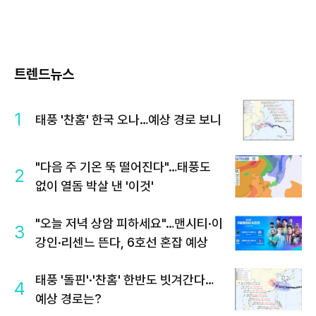
트렌드뉴스
1
태풍 '찬홈' 한국 오나…예상 경로 보니
"다음 주 기온 뚝 떨어진다"…태풍도
2
없이 열돔 박살 낸 '이것'
"오늘 저녁 상암 피하세요"…맨시티·이
3
강인·리센느 뜬다, 6호선 혼잡 예상
태풍 '돌핀'·'찬홈' 한반도 빗겨간다…
4
예상 경로는?