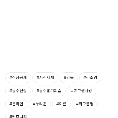
#신상공개
#사적제재
#강북
#김소영
#광주신상
#광주흉기피습
#여고생사망
#온라인
#누리꾼
#여론
#외모품평
#커뮤니티