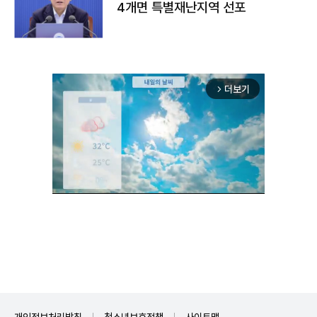
4개면 특별재난지역 선포
더보기
arrow_forward_ios
Mute
개인정보처리방침
청소년보호정책
사이트맵