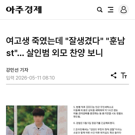
로
아
그
검
전
주
인
색
체
경
메
제
뉴
여고생 죽였는데 "잘생겼다" "훈남
st"… 살인범 외모 찬양 보니
강민선 기자
공
텍
입력 2026-05-11 08:10
유
스
트
크
기