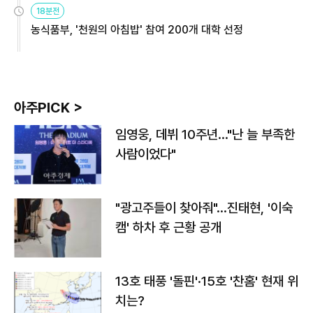
18분전
농식품부, '천원의 아침밥' 참여 200개 대학 선정
아주PICK >
임영웅, 데뷔 10주년…"난 늘 부족한
사람이었다"
"광고주들이 찾아줘"…진태현, '이숙
캠' 하차 후 근황 공개
13호 태풍 '돌핀'·15호 '찬홈' 현재 위
치는?