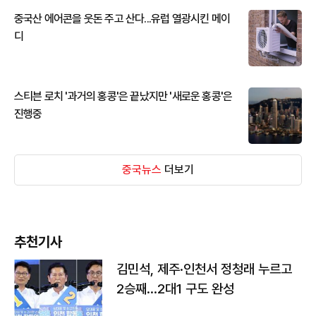
중국산 에어콘을 웃돈 주고 산다...유럽 열광시킨 메이
디
스티븐 로치 '과거의 홍콩'은 끝났지만 '새로운 홍콩'은
진행중
중국뉴스
더보기
추천기사
김민석, 제주·인천서 정청래 누르고
2승째…2대1 구도 완성