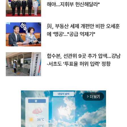
해야…지휘부 헌신해달라"
與, 부동산 세제 개편안 비판 오세훈
에 '맹공'…"공급 억제기"
합수본, 선관위 9곳 추가 압색…강남
·서초도 '투표율 허위 입력' 정황
더보기
arrow_forward_ios