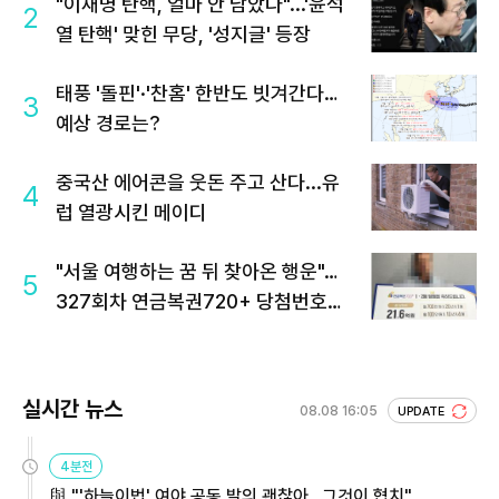
"이재명 탄핵, 얼마 안 남았다"...'윤석
2
열 탄핵' 맞힌 무당, '성지글' 등장
태풍 '돌핀'·'찬홈' 한반도 빗겨간다…
3
예상 경로는?
중국산 에어콘을 웃돈 주고 산다...유
4
럽 열광시킨 메이디
"서울 여행하는 꿈 뒤 찾아온 행운"…
5
327회차 연금복권720+ 당첨번호조
회 주목
실시간 뉴스
08.08 16:05
UPDATE
4분전
與 "'하늘이법' 여야 공동 발의 괜찮아…그것이 협치"