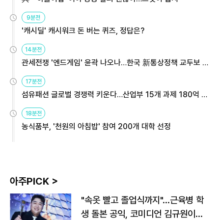
9분전
'캐시딜' 캐시워크 돈 버는 퀴즈, 정답은?
14분전
관세전쟁 '엔드게임' 윤곽 나오나…한국 新통상정책 교두보 활
용해야
17분전
섬유패션 글로벌 경쟁력 키운다…산업부 15개 과제 180억 지
원
18분전
농식품부, '천원의 아침밥' 참여 200개 대학 선정
아주PICK >
"속옷 빨고 졸업식까지"…근육병 학
생 돌본 공익, 코미디언 김규원이었