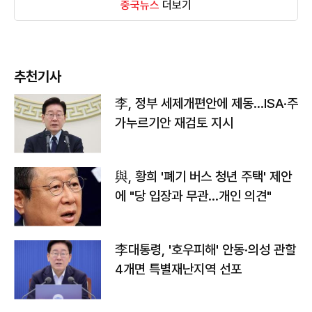
중국뉴스
더보기
추천기사
李, 정부 세제개편안에 제동…ISA·주
가누르기안 재검토 지시
與, 황희 '폐기 버스 청년 주택' 제안
에 "당 입장과 무관…개인 의견"
李대통령, '호우피해' 안동·의성 관할
4개면 특별재난지역 선포