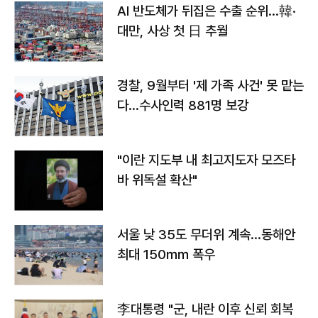
AI 반도체가 뒤집은 수출 순위…韓·
대만, 사상 첫 日 추월
경찰, 9월부터 '제 가족 사건' 못 맡는
다…수사인력 881명 보강
"이란 지도부 내 최고지도자 모즈타
바 위독설 확산"
서울 낮 35도 무더위 계속…동해안
최대 150㎜ 폭우
李대통령 "군, 내란 이후 신뢰 회복