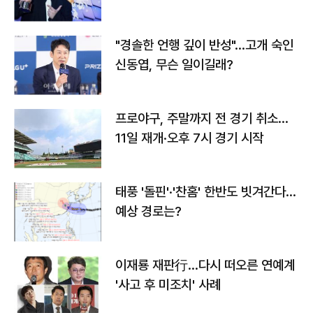
다
"경솔한 언행 깊이 반성"…고개 숙인
신동엽, 무슨 일이길래?
프로야구, 주말까지 전 경기 취소…
11일 재개·오후 7시 경기 시작
태풍 '돌핀'·'찬홈' 한반도 빗겨간다…
예상 경로는?
이재룡 재판行…다시 떠오른 연예계
'사고 후 미조치' 사례