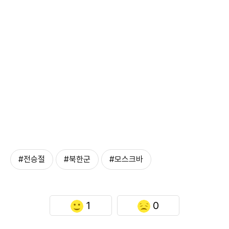
#전승절
#북한군
#모스크바
1
0