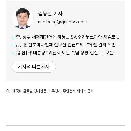
김봉철 기자
nicebong@ajunews.com
李, 정부 세제개편안에 제동…ISA·주가누르기안 재검토 지시
靑, 北 탄도미사일에 안보실 긴급회의…"유엔 결의 위반, 즉각 중단 촉구"
[종합] 李대통령 "외신서 보던 폭염 상황 현실로…모든 행정력 총동원하라"
기자의 다른기사
©'5개국어 글로벌 경제신문' 아주경제. 무단전재·재배포 금지