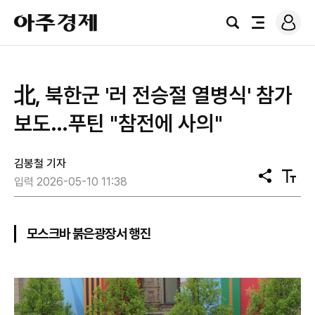
로
아
그
검
전
주
인
색
체
경
메
제
뉴
北, 북한군 '러 전승절 열병식' 참가
보도…푸틴 "참전에 사의"
김봉철 기자
공
텍
입력 2026-05-10 11:38
유
스
트
크
기
모스크바 붉은광장서 행진