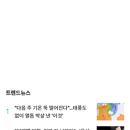
트렌드뉴스
"다음 주 기온 뚝 떨어진다"…태풍도
1
없이 열돔 박살 낸 '이것'