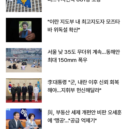
"이란 지도부 내 최고지도자 모즈타
바 위독설 확산"
서울 낮 35도 무더위 계속…동해안
최대 150㎜ 폭우
李대통령 "군, 내란 이후 신뢰 회복
해야…지휘부 헌신해달라"
與, 부동산 세제 개편안 비판 오세훈
에 '맹공'…"공급 억제기"