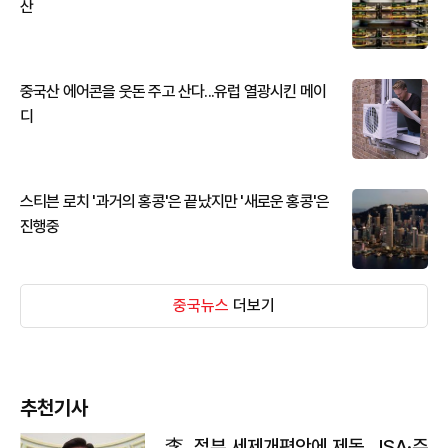
산
중국산 에어콘을 웃돈 주고 산다...유럽 열광시킨 메이
디
스티븐 로치 '과거의 홍콩'은 끝났지만 '새로운 홍콩'은
진행중
중국뉴스
더보기
추천기사
李, 정부 세제개편안에 제동…ISA·주