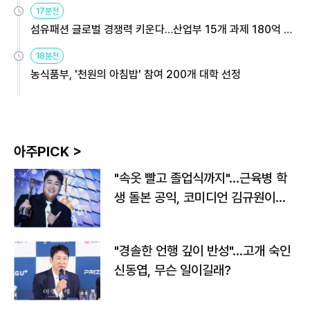
17분전
섬유패션 글로벌 경쟁력 키운다…산업부 15개 과제 180억 지
원
18분전
농식품부, '천원의 아침밥' 참여 200개 대학 선정
아주PICK >
"속옷 빨고 졸업식까지"…근육병 학
생 돌본 공익, 코미디언 김규원이었
다
"경솔한 언행 깊이 반성"…고개 숙인
신동엽, 무슨 일이길래?