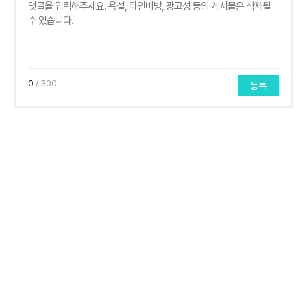
0
/ 300
등록