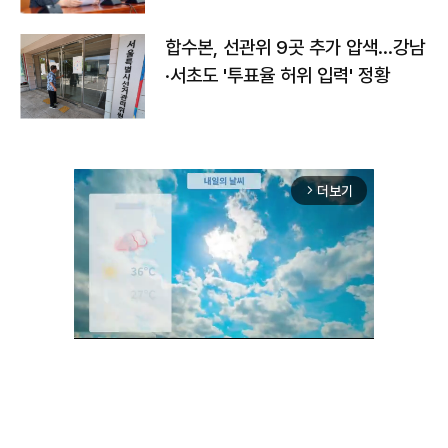
합수본, 선관위 9곳 추가 압색…강남
·서초도 '투표율 허위 입력' 정황
더보기
arrow_forward_ios
Unmute