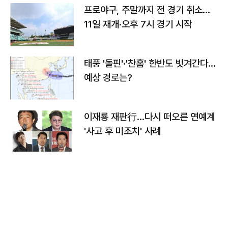
프로야구, 주말까지 전 경기 취소…
11일 재개·오후 7시 경기 시작
태풍 '돌핀'·'찬홈' 한반도 빗겨간다…
예상 경로는?
이재룡 재판行…다시 떠오른 연예계
'사고 후 미조치' 사례