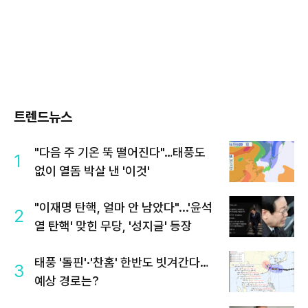
트렌드뉴스
"다음 주 기온 뚝 떨어진다"…태풍도
1
없이 열돔 박살 낸 '이것'
"이재명 탄핵, 얼마 안 남았다"...'윤석
2
열 탄핵' 맞힌 무당, '성지글' 등장
태풍 '돌핀'·'찬홈' 한반도 빗겨간다…
3
예상 경로는?