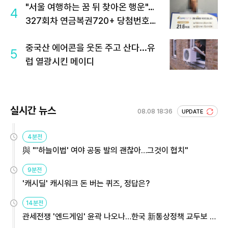
"서울 여행하는 꿈 뒤 찾아온 행운"…
4
327회차 연금복권720+ 당첨번호조
회 주목
중국산 에어콘을 웃돈 주고 산다...유
5
럽 열광시킨 메이디
실시간 뉴스
08.08 18:36
UPDATE
4분전
與 "'하늘이법' 여야 공동 발의 괜찮아…그것이 협치"
9분전
'캐시딜' 캐시워크 돈 버는 퀴즈, 정답은?
14분전
관세전쟁 '엔드게임' 윤곽 나오나…한국 新통상정책 교두보 활
용해야