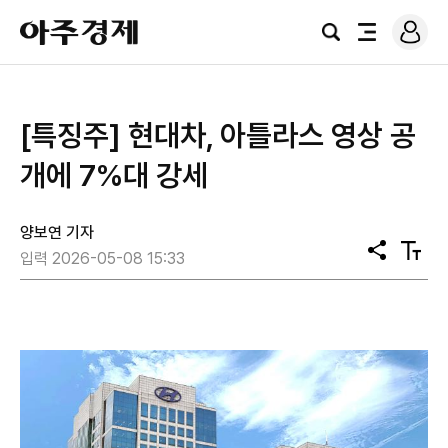
로
아
그
검
전
주
인
색
체
경
메
제
뉴
[특징주] 현대차, 아틀라스 영상 공
개에 7%대 강세
양보연 기자
공
텍
입력 2026-05-08 15:33
유
스
트
크
기