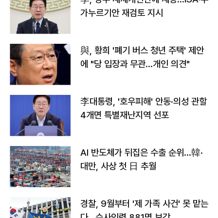
가누르기안 재검토 지시
與, 황희 '폐기 버스 청년 주택' 제안
에 "당 입장과 무관…개인 의견"
李대통령, '호우피해' 안동·의성 관할
4개면 특별재난지역 선포
AI 반도체가 뒤집은 수출 순위…韓·
대만, 사상 첫 日 추월
경찰, 9월부터 '제 가족 사건' 못 맡는
다…수사인력 881명 보강