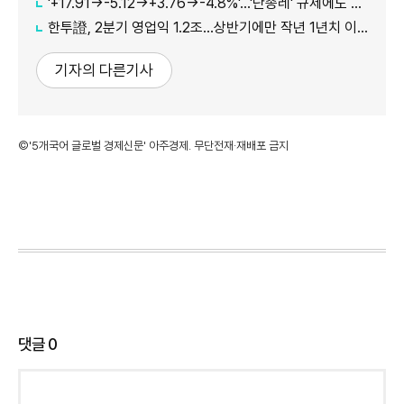
'+17.91→-5.12→+3.76→-4.8%'…'단종레' 규제에도 여전히 롤러코스터 타는 코스피
한투證, 2분기 영업익 1.2조…상반기에만 작년 1년치 이익만큼 벌었다
기자의 다른기사
©'5개국어 글로벌 경제신문' 아주경제. 무단전재·재배포 금지
댓글
0