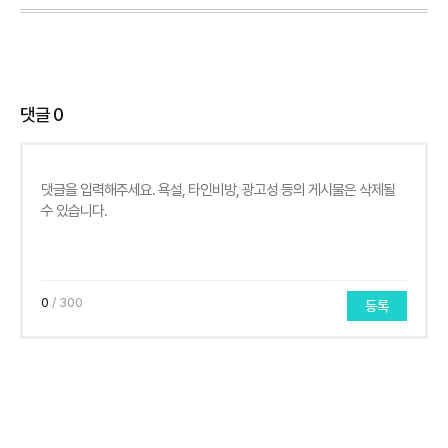
댓글
0
0
/ 300
등록