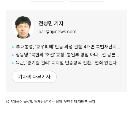
전성민 기자
ball@ajunews.com
李대통령, '호우피해' 안동·의성 관할 4개면 특별재난지역 선포
정동영 "북한의 '조선' 호칭, 통일부 방침 아냐...선 공론화 먼저"
육군, '총기함 관리' 디지털 인증방식 전환…열쇠 없앤다
기자의 다른기사
©'5개국어 글로벌 경제신문' 아주경제. 무단전재·재배포 금지