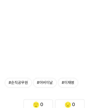
#순직공무원
#어버이날
#이재명
0
0