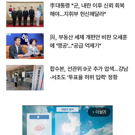
李대통령 "군, 내란 이후 신뢰 회복
해야…지휘부 헌신해달라"
與, 부동산 세제 개편안 비판 오세훈
에 '맹공'…"공급 억제기"
합수본, 선관위 9곳 추가 압색…강남
·서초도 '투표율 허위 입력' 정황
더보기
arrow_forward_ios