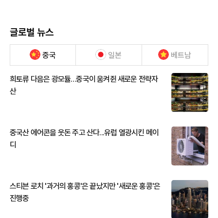
글로벌 뉴스
중국
일본
베트남
희토류 다음은 광모듈…중국이 움켜쥔 새로운 전략자
산
중국산 에어콘을 웃돈 주고 산다...유럽 열광시킨 메이
디
스티븐 로치 '과거의 홍콩'은 끝났지만 '새로운 홍콩'은
진행중