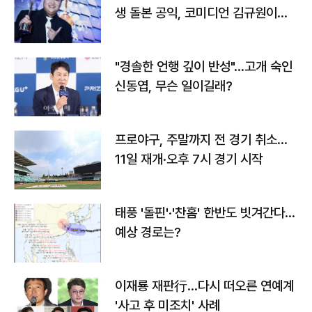
생 돌본 공익, 코미디언 김규원이었
다
"경솔한 언행 깊이 반성"…고개 숙인
신동엽, 무슨 일이길래?
프로야구, 주말까지 전 경기 취소…
11일 재개·오후 7시 경기 시작
태풍 '돌핀'·'찬홈' 한반도 빗겨간다…
예상 경로는?
이재룡 재판行…다시 떠오른 연예계
'사고 후 미조치' 사례