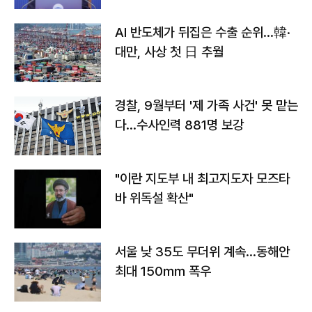
AI 반도체가 뒤집은 수출 순위…韓·
대만, 사상 첫 日 추월
경찰, 9월부터 '제 가족 사건' 못 맡는
다…수사인력 881명 보강
"이란 지도부 내 최고지도자 모즈타
바 위독설 확산"
서울 낮 35도 무더위 계속…동해안
최대 150㎜ 폭우