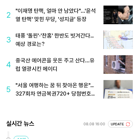
"이재명 탄핵, 얼마 안 남았다"...'윤석
2
열 탄핵' 맞힌 무당, '성지글' 등장
태풍 '돌핀'·'찬홈' 한반도 빗겨간다…
3
예상 경로는?
중국산 에어콘을 웃돈 주고 산다...유
4
럽 열광시킨 메이디
"서울 여행하는 꿈 뒤 찾아온 행운"…
5
327회차 연금복권720+ 당첨번호조
회 주목
실시간 뉴스
08.08 16:00
UPDATE