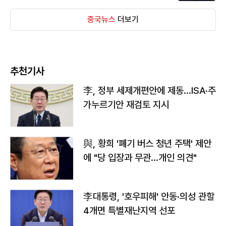
중국뉴스
더보기
추천기사
李, 정부 세제개편안에 제동…ISA·주
가누르기안 재검토 지시
與, 황희 '폐기 버스 청년 주택' 제안
에 "당 입장과 무관…개인 의견"
李대통령, '호우피해' 안동·의성 관할
4개면 특별재난지역 선포