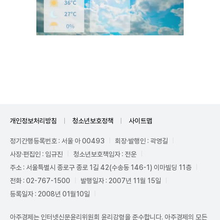
Unmute
개인정보처리방침
청소년보호정책
사이트맵
정기간행등록번호 : 서울 아 00493
회장·발행인 : 곽영길
사장·편집인 : 임규진
청소년보호책임자 : 전운
주소 : 서울특별시 종로구 종로 1길 42(수송동 146-1) 이마빌딩 11층
전화 : 02-767-1500
발행일자 : 2007년 11월 15일
등록일자 : 2008년 01월10일
아주경제는 인터넷신문윤리위원회 윤리강령을 준수합니다. 아주경제의 모든