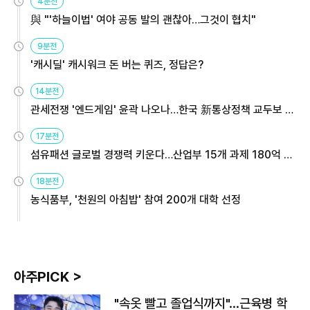
4분전
與 "'하늘이법' 여야 공동 발의 괜찮아…그것이 협치"
9분전
'캐시딜' 캐시워크 돈 버는 퀴즈, 정답은?
14분전
관세전쟁 '엔드게임' 윤곽 나오나…한국 新통상정책 교두보 활
용해야
17분전
섬유패션 글로벌 경쟁력 키운다…산업부 15개 과제 180억 지
원
18분전
농식품부, '천원의 아침밥' 참여 200개 대학 선정
아주PICK >
"속옷 빨고 졸업식까지"…근육병 학