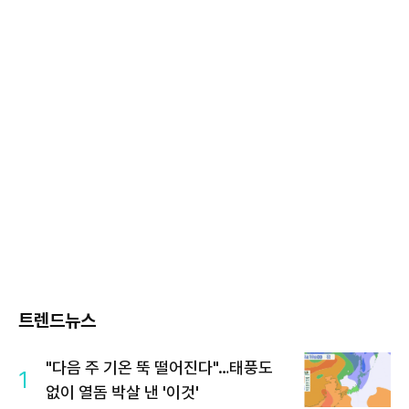
트렌드뉴스
"다음 주 기온 뚝 떨어진다"…태풍도
1
없이 열돔 박살 낸 '이것'