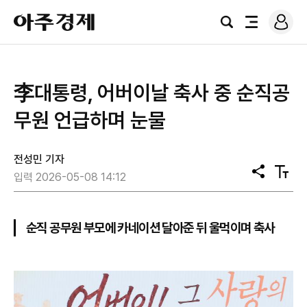
로
아
그
검
전
주
인
색
체
경
메
제
뉴
李대통령, 어버이날 축사 중 순직공
무원 언급하며 눈물
전성민 기자
공
텍
입력 2026-05-08 14:12
유
스
트
크
기
순직 공무원 부모에 카네이션 달아준 뒤 울먹이며 축사