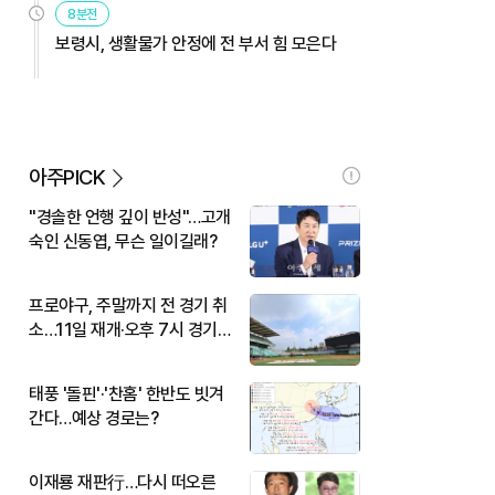
8분전
보령시, 생활물가 안정에 전 부서 힘 모은다
아주PICK
"경솔한 언행 깊이 반성"…고개
숙인 신동엽, 무슨 일이길래?
프로야구, 주말까지 전 경기 취
소…11일 재개·오후 7시 경기
시작
태풍 '돌핀'·'찬홈' 한반도 빗겨
간다…예상 경로는?
이재룡 재판行…다시 떠오른