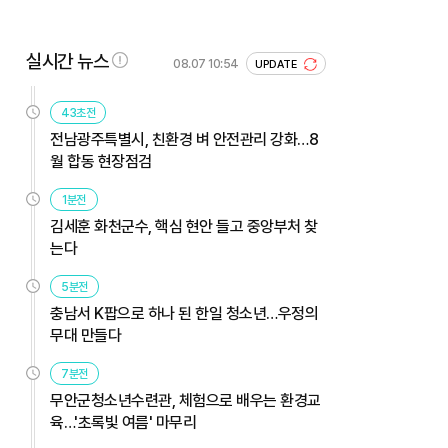
실시간 뉴스
08.07 10:54
UPDATE
43초전
전남광주특별시, 친환경 벼 안전관리 강화…8
월 합동 현장점검
1분전
김세훈 화천군수, 핵심 현안 들고 중앙부처 찾
는다
5분전
충남서 K팝으로 하나 된 한일 청소년…우정의
무대 만들다
7분전
무안군청소년수련관, 체험으로 배우는 환경교
육…'초록빛 여름' 마무리