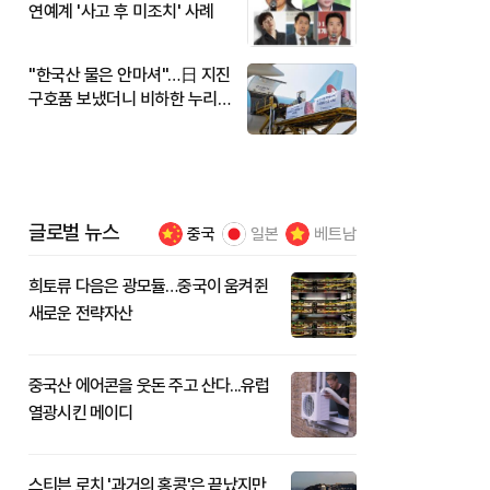
연예계 '사고 후 미조치' 사례
"한국산 물은 안마셔"…日 지진
구호품 보냈더니 비하한 누리
꾼
글로벌 뉴스
중국
일본
베트남
희토류 다음은 광모듈…중국이 움켜쥔
새로운 전략자산
중국산 에어콘을 웃돈 주고 산다...유럽
열광시킨 메이디
스티븐 로치 '과거의 홍콩'은 끝났지만