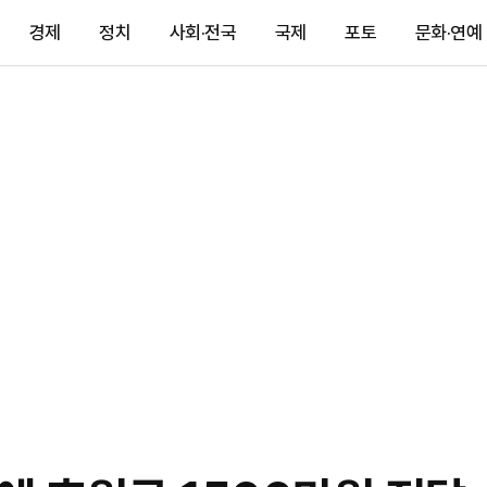
경제
정치
사회·전국
국제
포토
문화·연예