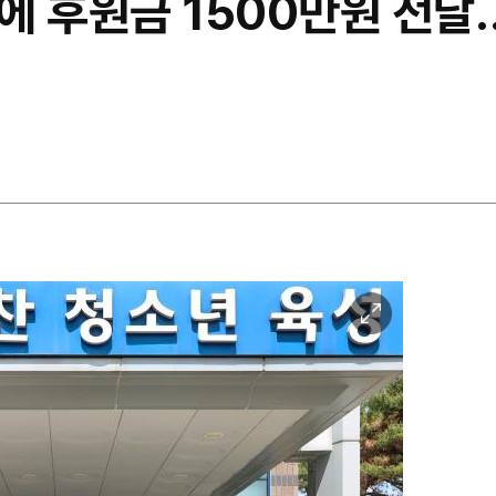
에 후원금 1500만원 전달
이
미
지
확
대