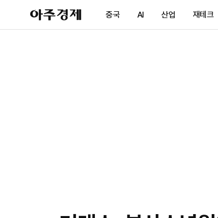
아
중국
AI
산업
재테크
주
경
제