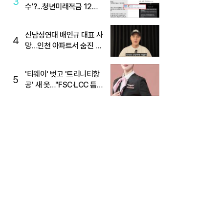
3
수'?...청년미래적금 12%
준다더니 "응, 오류야"
신남성연대 배인규 대표 사
4
망…인천 아파트서 숨진 채
발견
'티웨이' 벗고 '트리니티항
5
공' 새 옷…"FSC·LCC 틈
새, SSC 전략으로 공략"