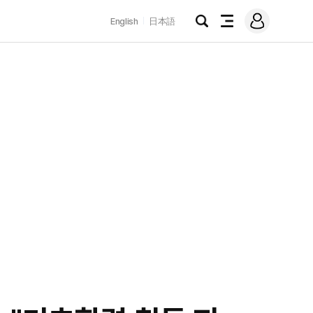
로
English
日本語
그
검
전
인
색
체
메
뉴