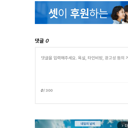
댓글
0
0
/ 300
더
arrow_forward_ios