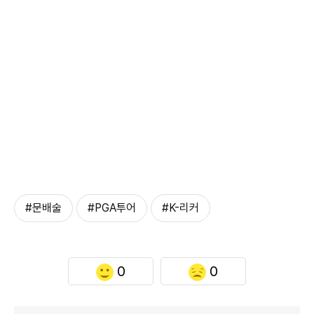
#문배술
#PGA투어
#K-리커
0
0