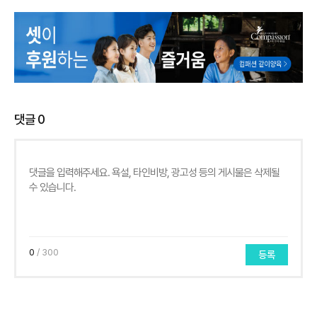
댓글
0
0
/ 300
등록