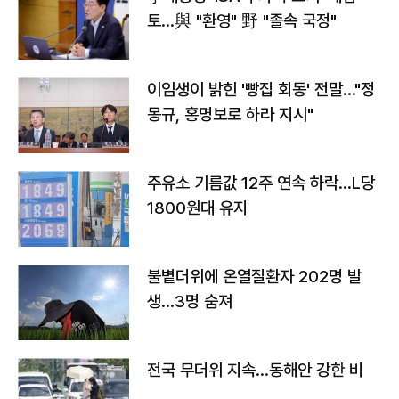
토…與 "환영" 野 "졸속 국정"
이임생이 밝힌 '빵집 회동' 전말…"정
몽규, 홍명보로 하라 지시"
주유소 기름값 12주 연속 하락…L당
1800원대 유지
불볕더위에 온열질환자 202명 발
생…3명 숨져
전국 무더위 지속…동해안 강한 비