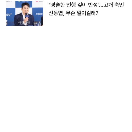
"경솔한 언행 깊이 반성"…고개 숙인
신동엽, 무슨 일이길래?