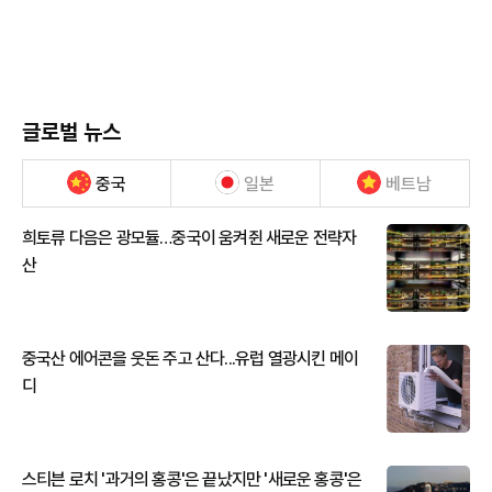
글로벌 뉴스
중국
일본
베트남
희토류 다음은 광모듈…중국이 움켜쥔 새로운 전략자
산
중국산 에어콘을 웃돈 주고 산다...유럽 열광시킨 메이
디
스티븐 로치 '과거의 홍콩'은 끝났지만 '새로운 홍콩'은