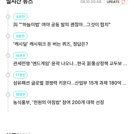
실시간 뉴스
08.10 00:48
UPDATE
4분전
與 "'하늘이법' 여야 공동 발의 괜찮아…그것이 협치"
9분전
'캐시딜' 캐시워크 돈 버는 퀴즈, 정답은?
14분전
관세전쟁 '엔드게임' 윤곽 나오나…한국 新통상정책 교두보 활
용해야
17분전
섬유패션 글로벌 경쟁력 키운다…산업부 15개 과제 180억 지
원
18분전
농식품부, '천원의 아침밥' 참여 200개 대학 선정