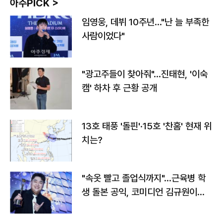
아주PICK >
임영웅, 데뷔 10주년…"난 늘 부족한
사람이었다"
"광고주들이 찾아줘"…진태현, '이숙
캠' 하차 후 근황 공개
13호 태풍 '돌핀'·15호 '찬홈' 현재 위
치는?
"속옷 빨고 졸업식까지"…근육병 학
생 돌본 공익, 코미디언 김규원이었
다