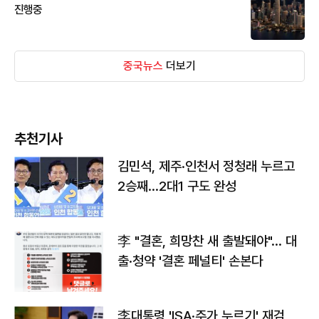
진행중
중국뉴스
더보기
추천기사
김민석, 제주·인천서 정청래 누르고
2승째…2대1 구도 완성
李 "결혼, 희망찬 새 출발돼야"… 대
출·청약 '결혼 페널티' 손본다
李대통령 'ISA·주가 누르기' 재검