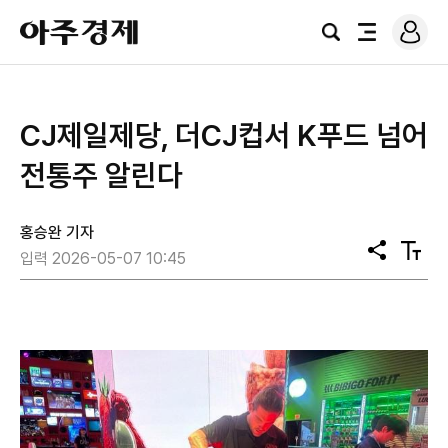
로
아
그
검
전
주
인
색
체
경
메
제
뉴
CJ제일제당, 더CJ컵서 K푸드 넘어
전통주 알린다
홍승완 기자
공
텍
입력 2026-05-07 10:45
유
스
트
크
기