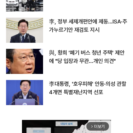
李, 정부 세제개편안에 제동…ISA·주
가누르기안 재검토 지시
與, 황희 '폐기 버스 청년 주택' 제안
에 "당 입장과 무관…개인 의견"
李대통령, '호우피해' 안동·의성 관할
4개면 특별재난지역 선포
더보기
arrow_forward_ios