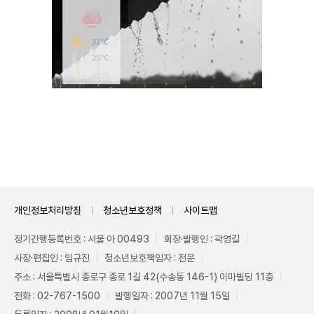
Unmute
개인정보처리방침
청소년보호정책
사이트맵
정기간행등록번호 : 서울 아 00493
회장·발행인 : 곽영길
사장·편집인 : 임규진
청소년보호책임자 : 전운
주소 : 서울특별시 종로구 종로 1길 42(수송동 146-1) 이마빌딩 11층
전화 : 02-767-1500
발행일자 : 2007년 11월 15일