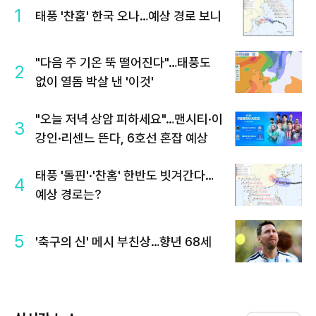
1
태풍 '찬홈' 한국 오나…예상 경로 보니
"다음 주 기온 뚝 떨어진다"…태풍도
2
없이 열돔 박살 낸 '이것'
"오늘 저녁 상암 피하세요"…맨시티·이
3
강인·리센느 뜬다, 6호선 혼잡 예상
태풍 '돌핀'·'찬홈' 한반도 빗겨간다…
4
예상 경로는?
5
'축구의 신' 메시 부친상…향년 68세