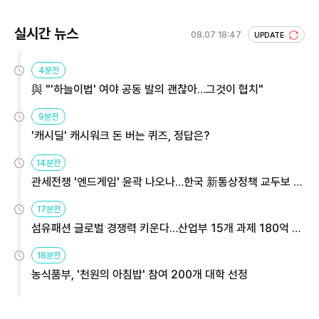
실시간 뉴스
08.07 18:47
UPDATE
4분전
與 "'하늘이법' 여야 공동 발의 괜찮아…그것이 협치"
9분전
'캐시딜' 캐시워크 돈 버는 퀴즈, 정답은?
14분전
관세전쟁 '엔드게임' 윤곽 나오나…한국 新통상정책 교두보 활
용해야
17분전
섬유패션 글로벌 경쟁력 키운다…산업부 15개 과제 180억 지
원
18분전
농식품부, '천원의 아침밥' 참여 200개 대학 선정