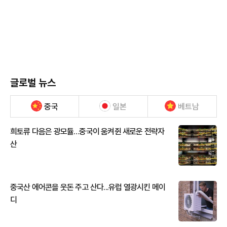
글로벌 뉴스
중국
일본
베트남
희토류 다음은 광모듈…중국이 움켜쥔 새로운 전략자
산
중국산 에어콘을 웃돈 주고 산다...유럽 열광시킨 메이
디