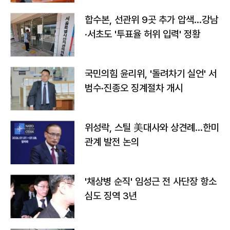
합수본, 선관위 9곳 추가 압색…강남
·서초도 '투표율 허위 입력' 정황
국민의힘 윤리위, '돌려차기 실언' 서
범수·진종오 징계절차 개시
위성락, 스틸 美대사와 상견례…한미
관계 발전 논의
'채상병 순직' 임성근 전 사단장 항소
심도 징역 3년