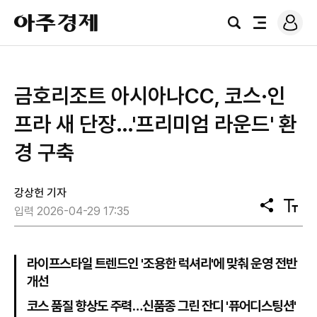
로
아
그
검
전
주
인
색
체
경
메
제
뉴
금호리조트 아시아나CC, 코스·인
프라 새 단장…'프리미엄 라운드' 환
경 구축
강상헌 기자
공
텍
입력 2026-04-29 17:35
유
스
트
크
기
라이프스타일 트렌드인 '조용한 럭셔리'에 맞춰 운영 전반
개선
코스 품질 향상도 주력…신품종 그린 잔디 '퓨어디스팅션'