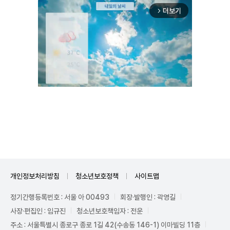
더보기
arrow_forward_ios
Unmute
개인정보처리방침
청소년보호정책
사이트맵
정기간행등록번호 : 서울 아 00493
회장·발행인 : 곽영길
사장·편집인 : 임규진
청소년보호책임자 : 전운
주소 : 서울특별시 종로구 종로 1길 42(수송동 146-1) 이마빌딩 11층