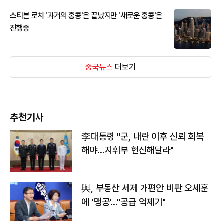
스티븐 로치 '과거의 홍콩'은 끝났지만 '새로운 홍콩'은
진행중
중국뉴스
더보기
추천기사
李대통령 "군, 내란 이후 신뢰 회복
해야…지휘부 헌신해달라"
與, 부동산 세제 개편안 비판 오세훈
에 '맹공'…"공급 억제기"