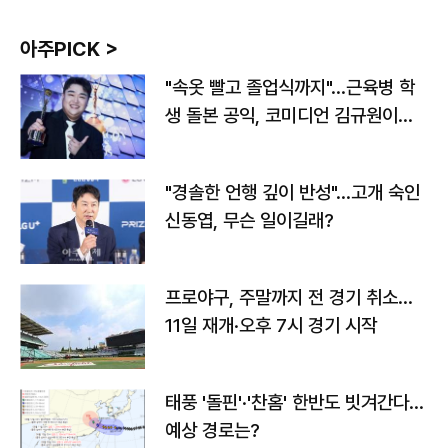
아주PICK >
"속옷 빨고 졸업식까지"…근육병 학
생 돌본 공익, 코미디언 김규원이었
다
"경솔한 언행 깊이 반성"…고개 숙인
신동엽, 무슨 일이길래?
프로야구, 주말까지 전 경기 취소…
11일 재개·오후 7시 경기 시작
태풍 '돌핀'·'찬홈' 한반도 빗겨간다…
예상 경로는?