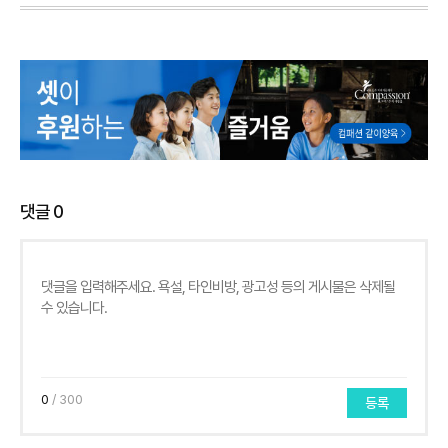
댓글
0
0
/ 300
등록