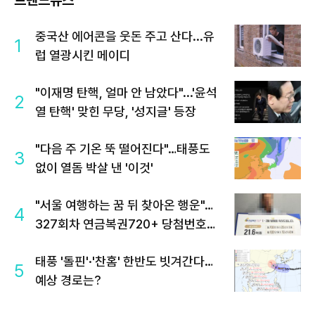
트렌드뉴스
중국산 에어콘을 웃돈 주고 산다...유
1
럽 열광시킨 메이디
"이재명 탄핵, 얼마 안 남았다"...'윤석
2
열 탄핵' 맞힌 무당, '성지글' 등장
"다음 주 기온 뚝 떨어진다"…태풍도
3
없이 열돔 박살 낸 '이것'
"서울 여행하는 꿈 뒤 찾아온 행운"…
4
327회차 연금복권720+ 당첨번호조
회 주목
태풍 '돌핀'·'찬홈' 한반도 빗겨간다…
5
예상 경로는?