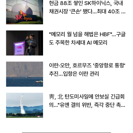
현금 88조 쌓인 SK하이닉스, 국내
채권시장 '큰손' 됐다…최대 40조 투
자
"메모리 월 넘을 해법은 HBF"…구글
도 주목한 차세대 AI 메모리
이란·오만, 호르무즈 '중앙항로 통항'
추진…입항은 이란 관리
靑, 北 탄도미사일에 안보실 긴급회
의…"유엔 결의 위반, 즉각 중단 촉
구"