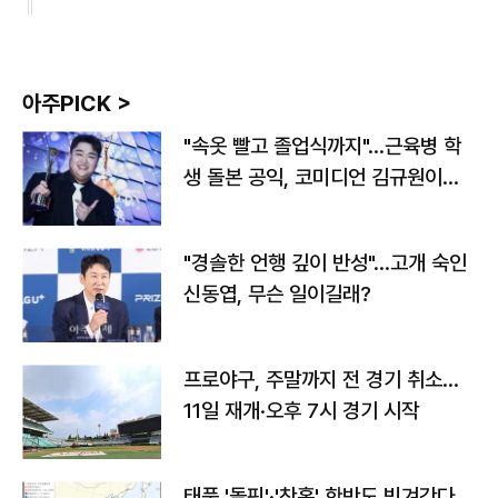
아주PICK >
"속옷 빨고 졸업식까지"…근육병 학
생 돌본 공익, 코미디언 김규원이었
다
"경솔한 언행 깊이 반성"…고개 숙인
신동엽, 무슨 일이길래?
프로야구, 주말까지 전 경기 취소…
11일 재개·오후 7시 경기 시작
태풍 '돌핀'·'찬홈' 한반도 빗겨간다…