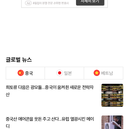
글로벌 뉴스
중국
일본
베트남
희토류 다음은 광모듈…중국이 움켜쥔 새로운 전략자
산
중국산 에어콘을 웃돈 주고 산다...유럽 열광시킨 메이
디