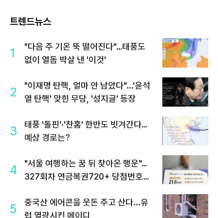
트렌드뉴스
"다음 주 기온 뚝 떨어진다"…태풍도
1
없이 열돔 박살 낸 '이것'
"이재명 탄핵, 얼마 안 남았다"...'윤석
2
열 탄핵' 맞힌 무당, '성지글' 등장
태풍 '돌핀'·'찬홈' 한반도 빗겨간다…
3
예상 경로는?
"서울 여행하는 꿈 뒤 찾아온 행운"…
4
327회차 연금복권720+ 당첨번호조
회 주목
중국산 에어콘을 웃돈 주고 산다...유
5
럽 열광시킨 메이디