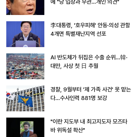
에 "당 입장과 무관…개인 의견"
李대통령, '호우피해' 안동·의성 관할
4개면 특별재난지역 선포
AI 반도체가 뒤집은 수출 순위…韓·
대만, 사상 첫 日 추월
경찰, 9월부터 '제 가족 사건' 못 맡는
다…수사인력 881명 보강
"이란 지도부 내 최고지도자 모즈타
바 위독설 확산"