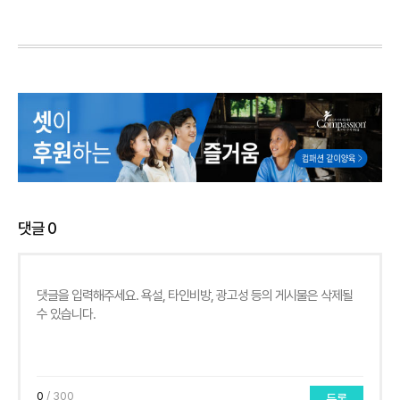
댓글
0
0
/ 300
등록