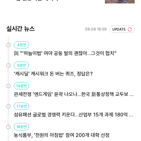
실시간 뉴스
08.08 18:38
UPDATE
4분전
與 "'하늘이법' 여야 공동 발의 괜찮아…그것이 협치"
9분전
'캐시딜' 캐시워크 돈 버는 퀴즈, 정답은?
14분전
관세전쟁 '엔드게임' 윤곽 나오나…한국 新통상정책 교두보 활
용해야
17분전
섬유패션 글로벌 경쟁력 키운다…산업부 15개 과제 180억 지
원
18분전
농식품부, '천원의 아침밥' 참여 200개 대학 선정