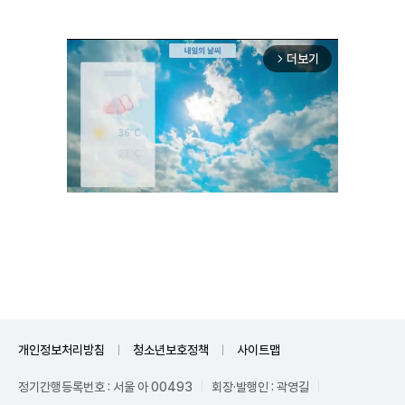
더보기
arrow_forward_ios
Unmute
개인정보처리방침
청소년보호정책
사이트맵
정기간행등록번호 : 서울 아 00493
회장·발행인 : 곽영길