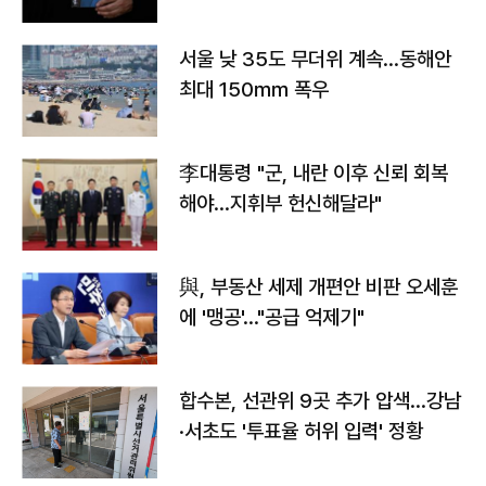
서울 낮 35도 무더위 계속…동해안
최대 150㎜ 폭우
李대통령 "군, 내란 이후 신뢰 회복
해야…지휘부 헌신해달라"
與, 부동산 세제 개편안 비판 오세훈
에 '맹공'…"공급 억제기"
합수본, 선관위 9곳 추가 압색…강남
·서초도 '투표율 허위 입력' 정황