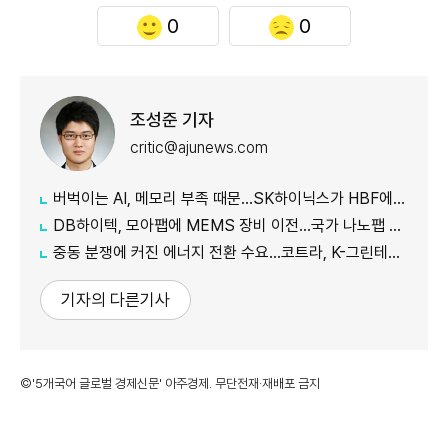
0
0
조성준 기자
critic@ajunews.com
버벅이는 AI, 메모리 부족 때문…SK하이닉스가 HBF에 집중하는 이유
DB하이텍, 모아팹에 MEMS 장비 이전…국가 나노팹 공정 지원
중동 분쟁에 커진 에너지 전환 수요…코트라, K-그린테크 수출길 넓힌다
기자의 다른기사
©'5개국어 글로벌 경제신문' 아주경제. 무단전재·재배포 금지