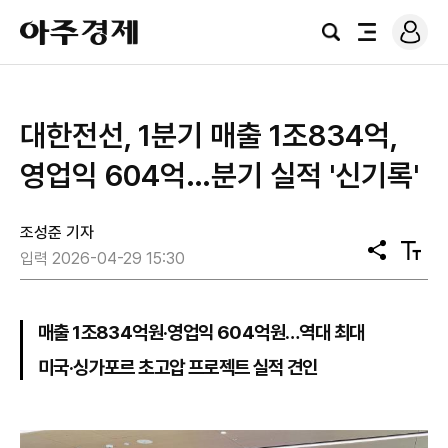
로
아
그
검
전
주
인
색
체
경
메
제
뉴
대한전선, 1분기 매출 1조834억,
영업익 604억…분기 실적 '신기록'
조성준 기자
공
텍
입력 2026-04-29 15:30
유
스
트
크
기
매출 1조834억원·영업익 604억원…역대 최대
미국·싱가포르 초고압 프로젝트 실적 견인