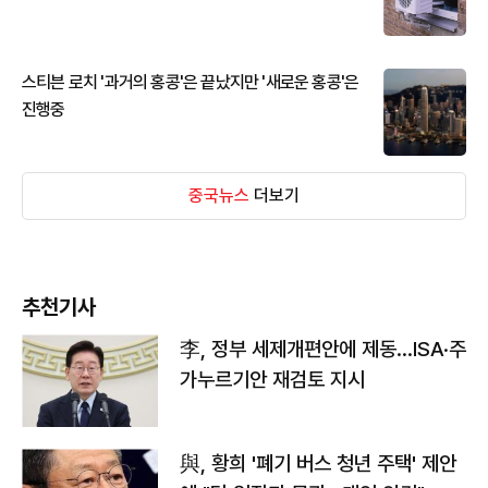
스티븐 로치 '과거의 홍콩'은 끝났지만 '새로운 홍콩'은
진행중
중국뉴스
더보기
추천기사
李, 정부 세제개편안에 제동…ISA·주
가누르기안 재검토 지시
與, 황희 '폐기 버스 청년 주택' 제안